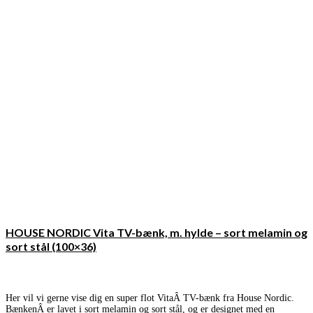
HOUSE NORDIC Vita TV-bænk, m. hylde – sort melamin og
sort stål (100×36)
Her vil vi gerne vise dig en super flot VitaÂ TV-bænk fra House Nordic.
BænkenÂ er lavet i sort melamin og sort stål, og er designet med en