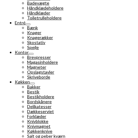
Badevægte
Håndklædeholdere
Håndklæder
Toiletrulleholdere
Entré
Bænk
Knager
Knagerækker
Skostativ
Spejle
Kontor
Brevpresser
Magasinholdere
Magneter
Opslagstavler
Skriveborde
Køkken
Bakker
Bestik
Bestikholdere
Bordskånere
Delikatesser
Dækkeserviet
Forklæder
Knivblokke
Knivmagnet
Køkkenknive
Salt og peber kværn