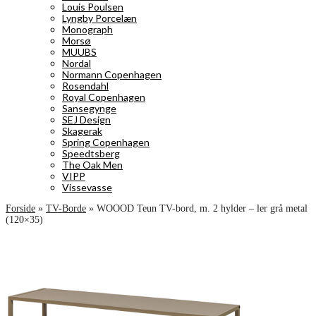
Louis Poulsen
Lyngby Porcelæn
Monograph
Morsø
MUUBS
Nordal
Normann Copenhagen
Rosendahl
Royal Copenhagen
Sansegynge
SEJ Design
Skagerak
Spring Copenhagen
Speedtsberg
The Oak Men
VIPP
Vissevasse
Forside
»
TV-Borde
»
WOOOD Teun TV-bord, m. 2 hylder – ler grå metal
(120×35)