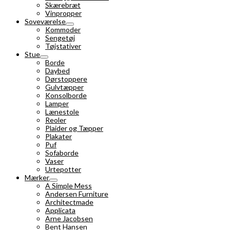
Skærebræt
Vinpropper
Soveværelse
Kommoder
Sengetøj
Tøjstativer
Stue
Borde
Daybed
Dørstoppere
Gulvtæpper
Konsolborde
Lamper
Lænestole
Reoler
Plaider og Tæpper
Plakater
Puf
Sofaborde
Vaser
Urtepotter
Mærker
A Simple Mess
Andersen Furniture
Architectmade
Applicata
Arne Jacobsen
Bent Hansen