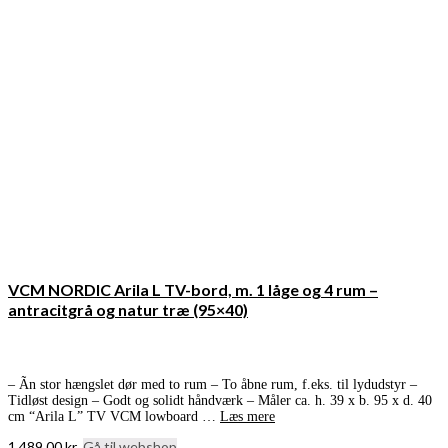
VCM NORDIC Arila L TV-bord, m. 1 låge og 4 rum –
antracitgrå og natur træ (95×40)
– Ãn stor hængslet dør med to rum – To åbne rum, f.eks. til lydudstyr –
Tidløst design – Godt og solidt håndværk – Måler ca. h. 39 x b. 95 x d. 40
cm “Arila L” TV VCM lowboard …
Læs mere
1.489,00
kr.
Gå til webshop