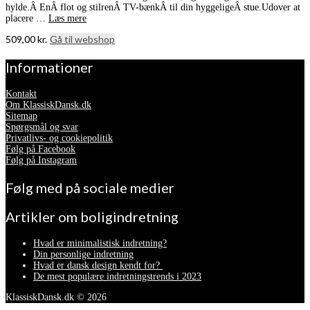
hylde.Â EnÂ flot og stilrenÂ TV-bænkÂ til din hyggeligeÂ stue.Udover at
placere …
Læs mere
509,00
kr.
Gå til webshop
Informationer
Kontakt
Om KlassiskDansk.dk
Sitemap
Spørgsmål og svar
Privatlivs- og cookiepolitik
Følg på Facebook
Følg på Instagram
Følg med på sociale medier
Artikler om boligindretning
Hvad er minimalistisk indretning?
Din personlige indretning
Hvad er dansk design kendt for?
De mest populære indretningstrends i 2023
KlassiskDansk.dk © 2026