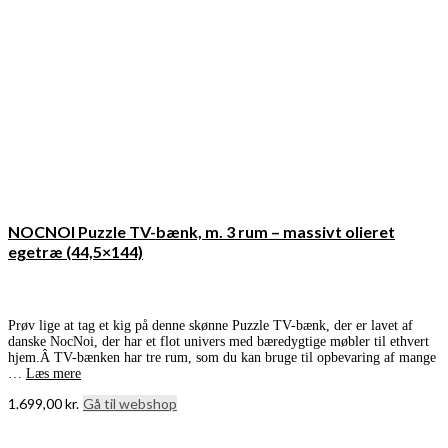
NOCNOI Puzzle TV-bænk, m. 3 rum – massivt olieret
egetræ (44,5×144)
Prøv lige at tag et kig på denne skønne Puzzle TV-bænk, der er lavet af
danske NocNoi, der har et flot univers med bæredygtige møbler til ethvert
hjem.Â TV-bænken har tre rum, som du kan bruge til opbevaring af mange
…
Læs mere
1.699,00
kr.
Gå til webshop