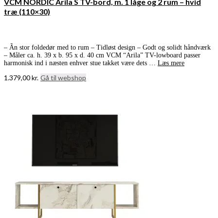
VCM NORDIC Arila S TV-bord, m. 1 låge og 2 rum – hvid
træ (110×30)
– Ãn stor foldedør med to rum – Tidløst design – Godt og solidt håndværk
– Måler ca. h. 39 x b. 95 x d. 40 cm VCM “Arila” TV-lowboard passer
harmonisk ind i næsten enhver stue takket være dets …
Læs mere
1.379,00
kr.
Gå til webshop