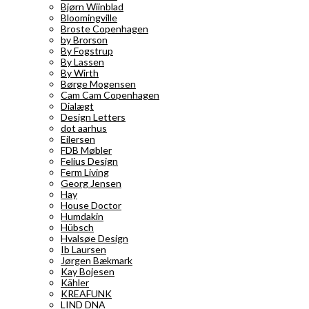
Bjørn Wiinblad
Bloomingville
Broste Copenhagen
by Brorson
By Fogstrup
By Lassen
By Wirth
Børge Mogensen
Cam Cam Copenhagen
Dialægt
Design Letters
dot aarhus
Eilersen
FDB Møbler
Felius Design
Ferm Living
Georg Jensen
Hay
House Doctor
Humdakin
Hübsch
Hvalsøe Design
Ib Laursen
Jørgen Bækmark
Kay Bojesen
Kähler
KREAFUNK
LIND DNA