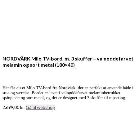
NORDVÄRK Milo TV-bord, m. 3 skuffer – valnøddefarvet
melamin og sort metal (180×40)
Her får du et Milo TV-bord fra Nordvärk, der er perfekt at anvende både i
stue og værelse. Bordet er lavet i valnøddefarvet melaminbetrukket
spånplade og sort metal, og det er designet med 3 skuffer til nipseting.
2.699,00
kr.
Gå til webshop