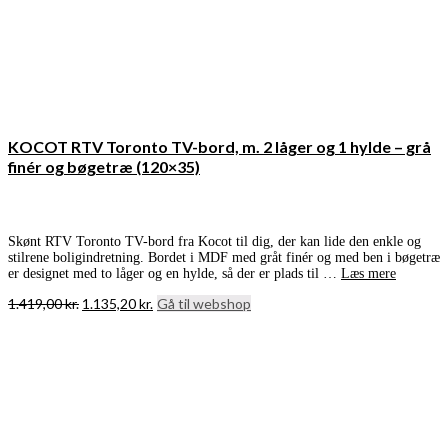
KOCOT RTV Toronto TV-bord, m. 2 låger og 1 hylde – grå
finér og bøgetræ (120×35)
Skønt RTV Toronto TV-bord fra Kocot til dig, der kan lide den enkle og
stilrene boligindretning. Bordet i MDF med gråt finér og med ben i bøgetræ
er designet med to låger og en hylde, så der er plads til …
Læs mere
Den
Den
1.419,00
kr.
1.135,20
kr.
Gå til webshop
oprindelige
aktuelle
pris
pris
var:
er:
1.419,00 kr..
1.135,20 kr..