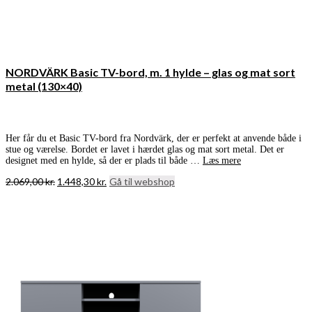
NORDVÄRK Basic TV-bord, m. 1 hylde – glas og mat sort
metal (130×40)
Her får du et Basic TV-bord fra Nordvärk, der er perfekt at anvende både i
stue og værelse. Bordet er lavet i hærdet glas og mat sort metal. Det er
designet med en hylde, så der er plads til både …
Læs mere
Den
Den
2.069,00
kr.
1.448,30
kr.
Gå til webshop
oprindelige
aktuelle
pris
pris
var:
er:
2.069,00 kr..
1.448,30 kr..