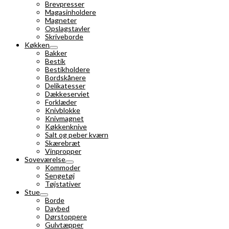
Brevpresser
Magasinholdere
Magneter
Opslagstavler
Skriveborde
Køkken
Bakker
Bestik
Bestikholdere
Bordskånere
Delikatesser
Dækkeserviet
Forklæder
Knivblokke
Knivmagnet
Køkkenknive
Salt og peber kværn
Skærebræt
Vinpropper
Soveværelse
Kommoder
Sengetøj
Tøjstativer
Stue
Borde
Daybed
Dørstoppere
Gulvtæpper