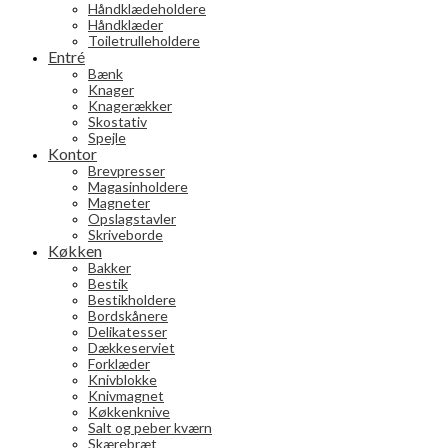
Håndklædeholdere
Håndklæder
Toiletrulleholdere
Entré
Bænk
Knager
Knagerækker
Skostativ
Spejle
Kontor
Brevpresser
Magasinholdere
Magneter
Opslagstavler
Skriveborde
Køkken
Bakker
Bestik
Bestikholdere
Bordskånere
Delikatesser
Dækkeserviet
Forklæder
Knivblokke
Knivmagnet
Køkkenknive
Salt og peber kværn
Skærebræt