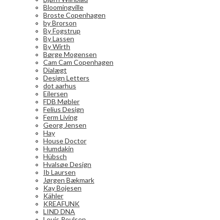
Bloomingville
Broste Copenhagen
by Brorson
By Fogstrup
By Lassen
By Wirth
Børge Mogensen
Cam Cam Copenhagen
Dialægt
Design Letters
dot aarhus
Eilersen
FDB Møbler
Felius Design
Ferm Living
Georg Jensen
Hay
House Doctor
Humdakin
Hübsch
Hvalsøe Design
Ib Laursen
Jørgen Bækmark
Kay Bojesen
Kähler
KREAFUNK
LIND DNA
Louis Poulsen