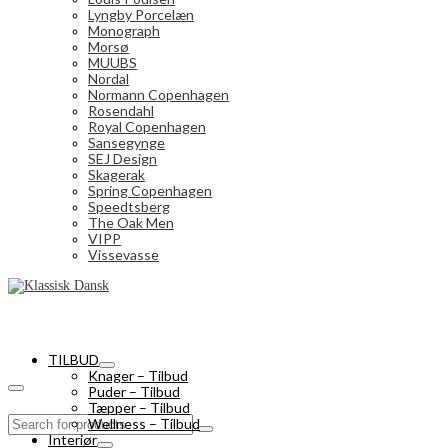
Lyngby Porcelæn
Monograph
Morsø
MUUBS
Nordal
Normann Copenhagen
Rosendahl
Royal Copenhagen
Sansegynge
SEJ Design
Skagerak
Spring Copenhagen
Speedtsberg
The Oak Men
VIPP
Vissevasse
TILBUD
Knager – Tilbud
Puder – Tilbud
Tæpper – Tilbud
Search
Wellness – Tilbud
for:
Interiør