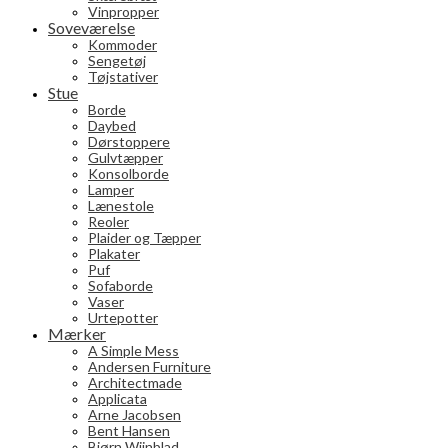
Vinpropper
Soveværelse
Kommoder
Sengetøj
Tøjstativer
Stue
Borde
Daybed
Dørstoppere
Gulvtæpper
Konsolborde
Lamper
Lænestole
Reoler
Plaider og Tæpper
Plakater
Puf
Sofaborde
Vaser
Urtepotter
Mærker
A Simple Mess
Andersen Furniture
Architectmade
Applicata
Arne Jacobsen
Bent Hansen
Bjørn Wiinblad