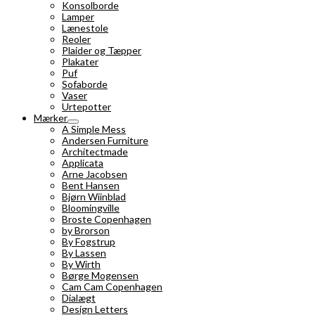
Konsolborde
Lamper
Lænestole
Reoler
Plaider og Tæpper
Plakater
Puf
Sofaborde
Vaser
Urtepotter
Mærker
A Simple Mess
Andersen Furniture
Architectmade
Applicata
Arne Jacobsen
Bent Hansen
Bjørn Wiinblad
Bloomingville
Broste Copenhagen
by Brorson
By Fogstrup
By Lassen
By Wirth
Børge Mogensen
Cam Cam Copenhagen
Dialægt
Design Letters