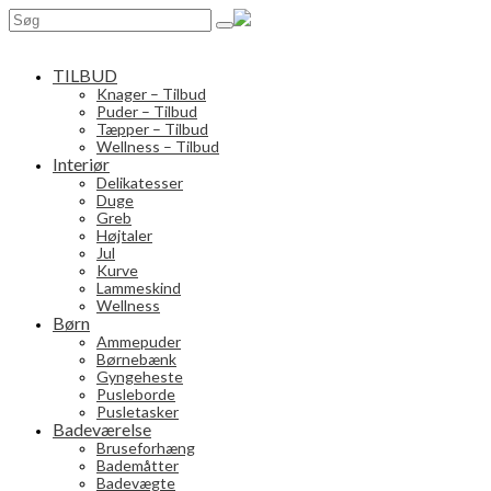
Search
for:
TILBUD
Knager – Tilbud
Puder – Tilbud
Tæpper – Tilbud
Wellness – Tilbud
Interiør
Delikatesser
Duge
Greb
Højtaler
Jul
Kurve
Lammeskind
Wellness
Børn
Ammepuder
Børnebænk
Gyngeheste
Pusleborde
Pusletasker
Badeværelse
Bruseforhæng
Bademåtter
Badevægte