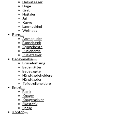
Delikatesser
Duge
Greb
Højtaler
Jul
Kurve
Lammeskind
Wellness
Børn
Ammepuder
Børnebænk
Gyngeheste
Pusleborde
Pusletasker
Badeværelse
Bruseforhæng
Bademåtter
Badevægte
Håndklædeholdere
Håndklæder
Toiletrulleholdere
Entré
Bænk
Knager
Knagerækker
Skostativ
Spejle
Kontor