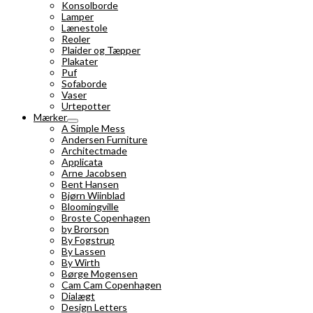
Konsolborde
Lamper
Lænestole
Reoler
Plaider og Tæpper
Plakater
Puf
Sofaborde
Vaser
Urtepotter
Mærker
A Simple Mess
Andersen Furniture
Architectmade
Applicata
Arne Jacobsen
Bent Hansen
Bjørn Wiinblad
Bloomingville
Broste Copenhagen
by Brorson
By Fogstrup
By Lassen
By Wirth
Børge Mogensen
Cam Cam Copenhagen
Dialægt
Design Letters