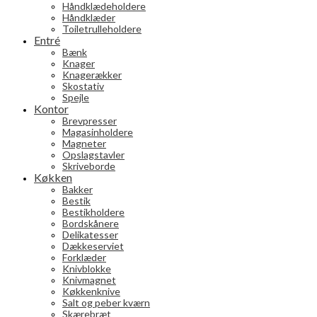
Håndklædeholdere
Håndklæder
Toiletrulleholdere
Entré
Bænk
Knager
Knagerækker
Skostativ
Spejle
Kontor
Brevpresser
Magasinholdere
Magneter
Opslagstavler
Skriveborde
Køkken
Bakker
Bestik
Bestikholdere
Bordskånere
Delikatesser
Dækkeserviet
Forklæder
Knivblokke
Knivmagnet
Køkkenknive
Salt og peber kværn
Skærebræt