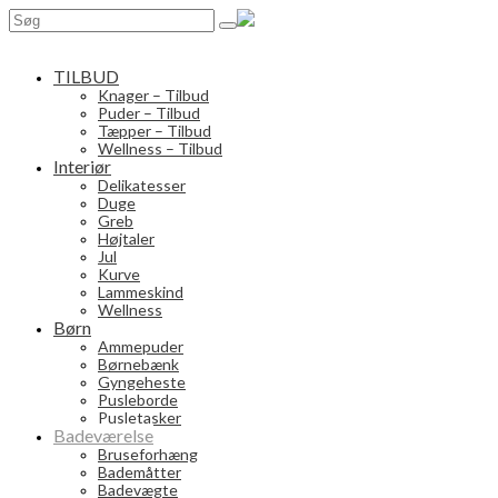
Search
for:
TILBUD
Knager – Tilbud
Puder – Tilbud
Tæpper – Tilbud
Wellness – Tilbud
Interiør
Delikatesser
Duge
Greb
Højtaler
Jul
Kurve
Lammeskind
Wellness
Børn
Ammepuder
Børnebænk
Gyngeheste
Pusleborde
Pusletasker
Badeværelse
Bruseforhæng
Bademåtter
Badevægte