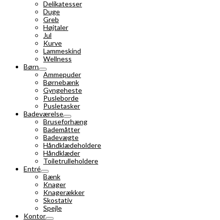
Delikatesser
Duge
Greb
Højtaler
Jul
Kurve
Lammeskind
Wellness
Børn
Ammepuder
Børnebænk
Gyngeheste
Pusleborde
Pusletasker
Badeværelse
Bruseforhæng
Bademåtter
Badevægte
Håndklædeholdere
Håndklæder
Toiletrulleholdere
Entré
Bænk
Knager
Knagerækker
Skostativ
Spejle
Kontor