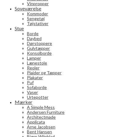
Vinpropper
Soveværelse
Kommoder
Sengetøj
Tøjstativer
Stue
Borde
Daybed
Dørstoppere
Gulvtæpper
Konsolborde
Lamper
Lænestole
Reoler
Plaider og Tæpper
Plakater
Puf
Sofaborde
Vaser
Urtepotter
Mærker
A Simple Mess
Andersen Furniture
Architectmade
Applicata
Arne Jacobsen
Bent Hansen
Bjørn Wiinblad