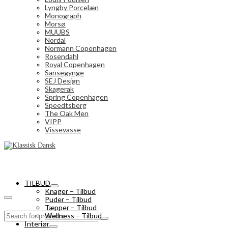
Lyngby Porcelæn
Monograph
Morsø
MUUBS
Nordal
Normann Copenhagen
Rosendahl
Royal Copenhagen
Sansegynge
SEJ Design
Skagerak
Spring Copenhagen
Speedtsberg
The Oak Men
VIPP
Vissevasse
TILBUD
Knager – Tilbud
Puder – Tilbud
Tæpper – Tilbud
Search
Wellness – Tilbud
for:
Interiør