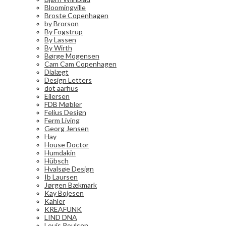
Bloomingville
Broste Copenhagen
by Brorson
By Fogstrup
By Lassen
By Wirth
Børge Mogensen
Cam Cam Copenhagen
Dialægt
Design Letters
dot aarhus
Eilersen
FDB Møbler
Felius Design
Ferm Living
Georg Jensen
Hay
House Doctor
Humdakin
Hübsch
Hvalsøe Design
Ib Laursen
Jørgen Bækmark
Kay Bojesen
Kähler
KREAFUNK
LIND DNA
Louis Poulsen