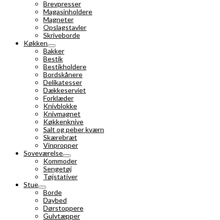
Brevpresser
Magasinholdere
Magneter
Opslagstavler
Skriveborde
Køkken
Bakker
Bestik
Bestikholdere
Bordskånere
Delikatesser
Dækkeserviet
Forklæder
Knivblokke
Knivmagnet
Køkkenknive
Salt og peber kværn
Skærebræt
Vinpropper
Soveværelse
Kommoder
Sengetøj
Tøjstativer
Stue
Borde
Daybed
Dørstoppere
Gulvtæpper