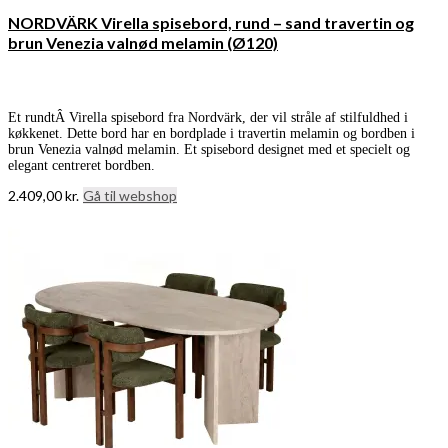
NORDVÄRK Virella spisebord, rund – sand travertin og
brun Venezia valnød melamin (Ø120)
Et rundtÂ Virella spisebord fra Nordvärk, der vil stråle af stilfuldhed i
køkkenet. Dette bord har en bordplade i travertin melamin og bordben i
brun Venezia valnød melamin. Et spisebord designet med et specielt og
elegant centreret bordben.
2.409,00
kr.
Gå til webshop