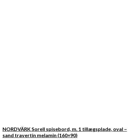
NORDVÄRK Sorell spisebord, m. 1 tillægsplade, oval –
sand travertin melamin (160×90)