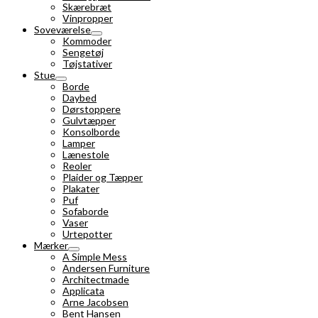
Skærebræt
Vinpropper
Soveværelse
Kommoder
Sengetøj
Tøjstativer
Stue
Borde
Daybed
Dørstoppere
Gulvtæpper
Konsolborde
Lamper
Lænestole
Reoler
Plaider og Tæpper
Plakater
Puf
Sofaborde
Vaser
Urtepotter
Mærker
A Simple Mess
Andersen Furniture
Architectmade
Applicata
Arne Jacobsen
Bent Hansen