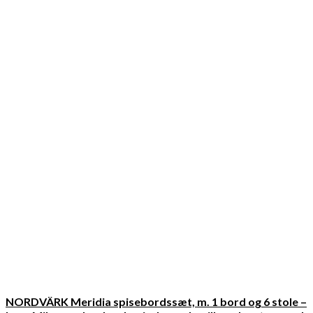
NORDVÄRK Meridia spisebordssæt, m. 1 bord og 6 stole –