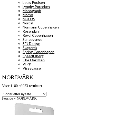
Louis Poulsen
Lyngby Porcelæn
Monograph
Morsø
MUUBS
Nordal
Normann Copenhagen
Rosendahl
Royal Copenhagen
Sansegynge
SEJ Design
Skagerak
Spring Copenhagen
Speedtsberg
The Oak Men
VIPP
Vissevasse
NORDVÄRK
Sorteret
Viser 1–80 af 923 resultater
efter
seneste
Forside
»
NORDVÄRK