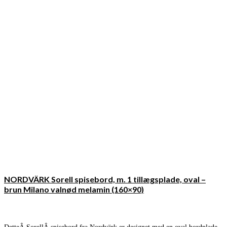
NORDVÄRK Sorell spisebord, m. 1 tillægsplade, oval –
brun Milano valnød melamin (160×90)