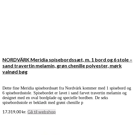
NORDVÄRK Meridia spisebordssæt, m. 1 bord og 6 stole –
sand travertin melamin, grøn chenille polyester, mørk
valnød bøg
Dette fine Meridia spisebordssæt fra Nordvärk kommer med 1 spisebord og
6 spisebordsstole. Spisebordet er lavet i sand farvet travertin melamin og
designet med en oval bordplade og specielle bordben. De seks
spisebordsstole er beklædt med grønt chenille p
17.319,00
kr.
Gå til webshop