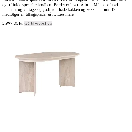
DetteÂ SorellÂ spisebord fra Nordvärk er designet med en oval bordplade
og stilfulde specielle bordben. Bordet er lavet iÂ brun Milano valnød
melamin og vil tage sig godt ud i både køkken og køkken alrum. Der
medfølger en tillægsplade, så …
Læs mere
2.999,00
kr.
Gå til webshop