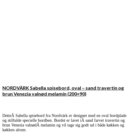
NORDVÄRK Sabella spisebord, oval – sand travertin og
brun Venezia valnød melamin (200×90)
DetteÂ Sabella spisebord fra Nordvärk er designet med en oval bordplade
og stilfulde specielle bordben. Bordet er lavet iÂ sand farvet travertin og
brun Venezia valnødÂ melamin og vil tage sig godt ud i både køkken og
køkken alrum.