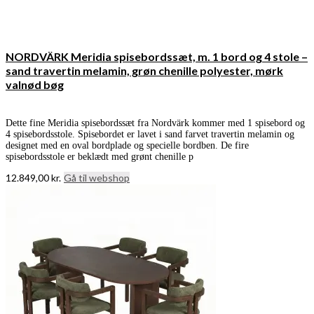
NORDVÄRK Meridia spisebordssæt, m. 1 bord og 4 stole –
sand travertin melamin, grøn chenille polyester, mørk
valnød bøg
Dette fine Meridia spisebordssæt fra Nordvärk kommer med 1 spisebord og
4 spisebordsstole. Spisebordet er lavet i sand farvet travertin melamin og
designet med en oval bordplade og specielle bordben. De fire
spisebordsstole er beklædt med grønt chenille p
12.849,00
kr.
Gå til webshop