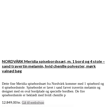
NORDVÄRK Meridia spisebordssæt, m. 1 bord og 4 stole –
sand travertin melamin, hvid chenille polyester, mørk
valnød bøg
Dette fine Meridia spisebordssæt fra Nordvärk kommer med 1 spisebord og
4 spisebordsstole. Spisebordet er lavet i sand farvet travertin melamin og
designet med en oval bordplade og specielle bordben. De fire
spisebordsstole er beklædt med hvidt chenille p
12.849,00
kr.
Gå til webshop