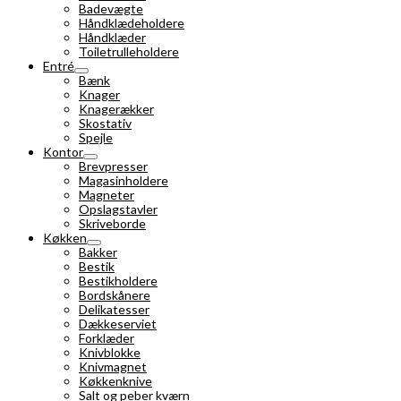
Badevægte
Håndklædeholdere
Håndklæder
Toiletrulleholdere
Entré
Bænk
Knager
Knagerækker
Skostativ
Spejle
Kontor
Brevpresser
Magasinholdere
Magneter
Opslagstavler
Skriveborde
Køkken
Bakker
Bestik
Bestikholdere
Bordskånere
Delikatesser
Dækkeserviet
Forklæder
Knivblokke
Knivmagnet
Køkkenknive
Salt og peber kværn