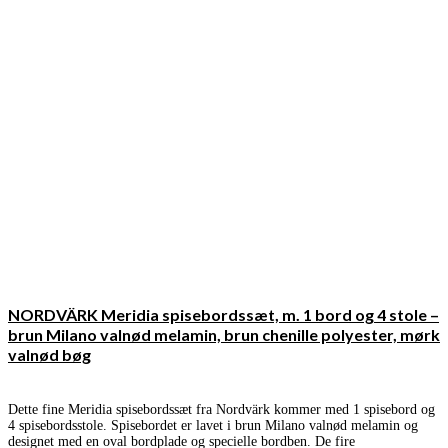
NORDVÄRK Meridia spisebordssæt, m. 1 bord og 4 stole –
brun Milano valnød melamin, brun chenille polyester, mørk
valnød bøg
Dette fine Meridia spisebordssæt fra Nordvärk kommer med 1 spisebord og
4 spisebordsstole. Spisebordet er lavet i brun Milano valnød melamin og
designet med en oval bordplade og specielle bordben. De fire