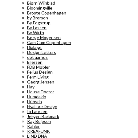
Bjørn Wiinblad
Bloomingville
Broste Copenhagen
by Brorson
By Fogstrup
By Lassen
By Wirth
Børge Mogensen
Cam Cam Copenhagen
Dialægt
Design Letters
dot aarhus
Eilersen
FDB Møbler
Felius Design
Ferm Living
Georg Jensen
Hay
House Doctor
Humdakin
Hübsch
Hvalsøe Design
Ib Laursen
Jørgen Bækmark
Kay Bojesen
Kähler
KREAFUNK
LIND DNA