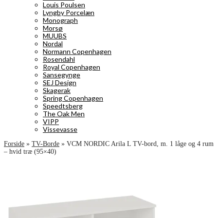
Louis Poulsen
Lyngby Porcelæn
Monograph
Morsø
MUUBS
Nordal
Normann Copenhagen
Rosendahl
Royal Copenhagen
Sansegynge
SEJ Design
Skagerak
Spring Copenhagen
Speedtsberg
The Oak Men
VIPP
Vissevasse
Forside
»
TV-Borde
»
VCM NORDIC Arila L TV-bord, m. 1 låge og 4 rum
– hvid træ (95×40)