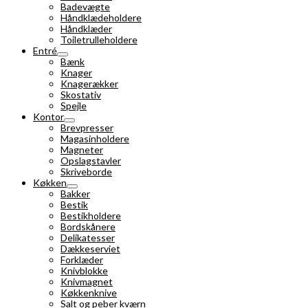
Badevægte
Håndklædeholdere
Håndklæder
Toiletrulleholdere
Entré
Bænk
Knager
Knagerækker
Skostativ
Spejle
Kontor
Brevpresser
Magasinholdere
Magneter
Opslagstavler
Skriveborde
Køkken
Bakker
Bestik
Bestikholdere
Bordskånere
Delikatesser
Dækkeserviet
Forklæder
Knivblokke
Knivmagnet
Køkkenknive
Salt og peber kværn