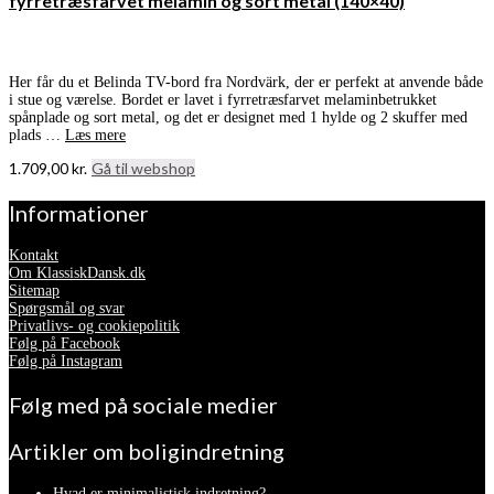
fyrretræsfarvet melamin og sort metal (140×40)
Her får du et Belinda TV-bord fra Nordvärk, der er perfekt at anvende både
i stue og værelse. Bordet er lavet i fyrretræsfarvet melaminbetrukket
spånplade og sort metal, og det er designet med 1 hylde og 2 skuffer med
plads …
Læs mere
1.709,00
kr.
Gå til webshop
Informationer
Kontakt
Om KlassiskDansk.dk
Sitemap
Spørgsmål og svar
Privatlivs- og cookiepolitik
Følg på Facebook
Følg på Instagram
Følg med på sociale medier
Artikler om boligindretning
Hvad er minimalistisk indretning?