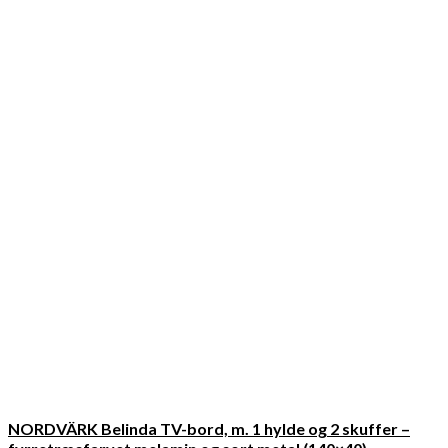
NORDVÄRK Belinda TV-bord, m. 1 hylde og 2 skuffer –