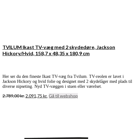
TVILUM Ikast TV-væg med 2 skydedøre, Jackson
Hickory/Hvid, 158,7 x 48,35 x 180,9 cm
Her ser du den fineste Ikast TV-væg fra Tvilum. TV-reolen er lavet i
Jackson Hickory og hvid folie og designet med 2 skydelåger med plads til
diverse nipseting. Nyd TV-væggen i stuen eller værelset.
Den
Den
2.789,00
kr.
2.091,75
kr.
Gå til webshop
oprindelige
aktuelle
pris
pris
var:
er:
2.789,00 kr..
2.091,75 kr..