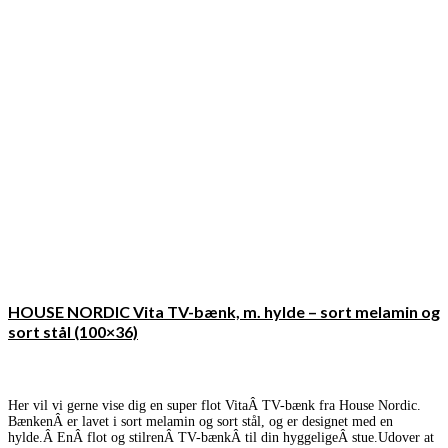
HOUSE NORDIC Vita TV-bænk, m. hylde – sort melamin og
sort stål (100×36)
Her vil vi gerne vise dig en super flot VitaÂ TV-bænk fra House Nordic.
BænkenÂ er lavet i sort melamin og sort stål, og er designet med en
hylde.Â EnÂ flot og stilrenÂ TV-bænkÂ til din hyggeligeÂ stue.Udover at