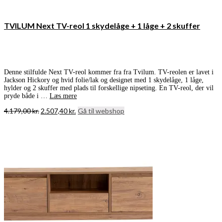
TVILUM Next TV-reol 1 skydelåge + 1 låge + 2 skuffer
Denne stilfulde Next TV-reol kommer fra fra Tvilum. TV-reolen er lavet i
Jackson Hickory og hvid folie/lak og designet med 1 skydelåge, 1 låge,
hylder og 2 skuffer med plads til forskellige nipseting. En TV-reol, der vil
pryde både i …
Læs mere
Den
Den
4.179,00
kr.
2.507,40
kr.
Gå til webshop
oprindelige
aktuelle
pris
pris
var:
er:
4.179,00 kr..
2.507,40 kr..