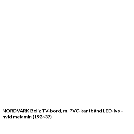
NORDVÄRK Beliz TV-bord, m. PVC-kantbånd LED-lys –
hvid melamin (192×37)