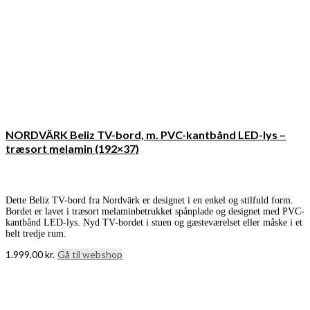
NORDVÄRK Beliz TV-bord, m. PVC-kantbånd LED-lys –
træsort melamin (192×37)
Dette Beliz TV-bord fra Nordvärk er designet i en enkel og stilfuld form.
Bordet er lavet i træsort melaminbetrukket spånplade og designet med PVC-
kantbånd LED-lys. Nyd TV-bordet i stuen og gæsteværelset eller måske i et
helt tredje rum.
1.999,00
kr.
Gå til webshop