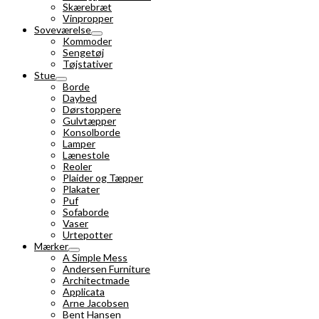
Skærebræt
Vinpropper
Soveværelse
Kommoder
Sengetøj
Tøjstativer
Stue
Borde
Daybed
Dørstoppere
Gulvtæpper
Konsolborde
Lamper
Lænestole
Reoler
Plaider og Tæpper
Plakater
Puf
Sofaborde
Vaser
Urtepotter
Mærker
A Simple Mess
Andersen Furniture
Architectmade
Applicata
Arne Jacobsen
Bent Hansen