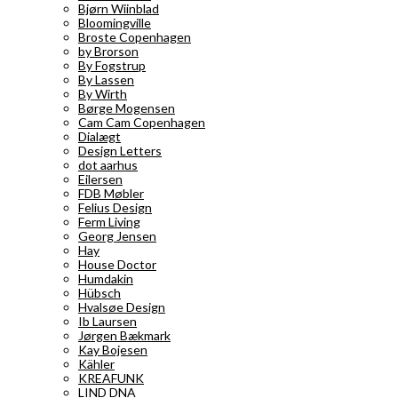
Bjørn Wiinblad
Bloomingville
Broste Copenhagen
by Brorson
By Fogstrup
By Lassen
By Wirth
Børge Mogensen
Cam Cam Copenhagen
Dialægt
Design Letters
dot aarhus
Eilersen
FDB Møbler
Felius Design
Ferm Living
Georg Jensen
Hay
House Doctor
Humdakin
Hübsch
Hvalsøe Design
Ib Laursen
Jørgen Bækmark
Kay Bojesen
Kähler
KREAFUNK
LIND DNA