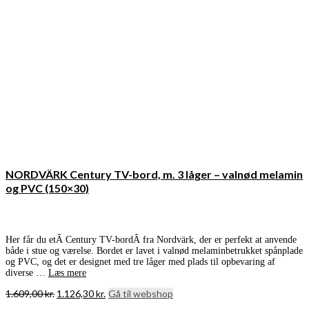
NORDVÄRK Century TV-bord, m. 3 låger – valnød melamin
og PVC (150×30)
Her får du etÂ Century TV-bordÂ fra Nordvärk, der er perfekt at anvende
både i stue og værelse. Bordet er lavet i valnød melaminbetrukket spånplade
og PVC, og det er designet med tre låger med plads til opbevaring af
diverse …
Læs mere
Den
Den
1.609,00
kr.
1.126,30
kr.
Gå til webshop
oprindelige
aktuelle