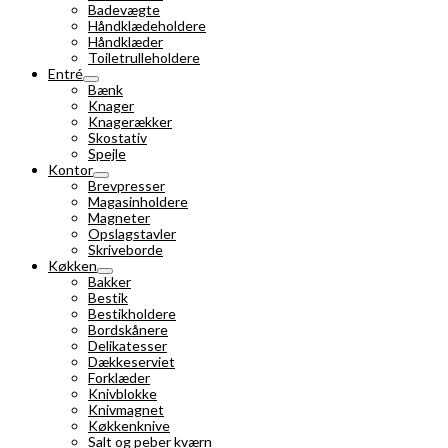
Badevægte
Håndklædeholdere
Håndklæder
Toiletrulleholdere
Entré
Bænk
Knager
Knagerækker
Skostativ
Spejle
Kontor
Brevpresser
Magasinholdere
Magneter
Opslagstavler
Skriveborde
Køkken
Bakker
Bestik
Bestikholdere
Bordskånere
Delikatesser
Dækkeserviet
Forklæder
Knivblokke
Knivmagnet
Køkkenknive
Salt og peber kværn