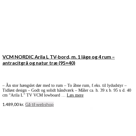
VCM NORDIC Arila L TV-bord, m. 1 låge og 4 rum –
antracitgrå og natur træ (95×40)
– Ãn stor hængslet dør med to rum – To åbne rum, f.eks. til lydudstyr –
Tidløst design – Godt og solidt håndværk – Måler ca. h. 39 x b. 95 x d. 40
cm “Arila L” TV VCM lowboard …
Læs mere
1.489,00
kr.
Gå til webshop