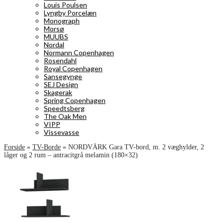
Louis Poulsen
Lyngby Porcelæn
Monograph
Morsø
MUUBS
Nordal
Normann Copenhagen
Rosendahl
Royal Copenhagen
Sansegynge
SEJ Design
Skagerak
Spring Copenhagen
Speedtsberg
The Oak Men
VIPP
Vissevasse
Forside
»
TV-Borde
»
NORDVÄRK Gara TV-bord, m. 2 væghylder, 2
låger og 2 rum – antracitgrå melamin (180×32)