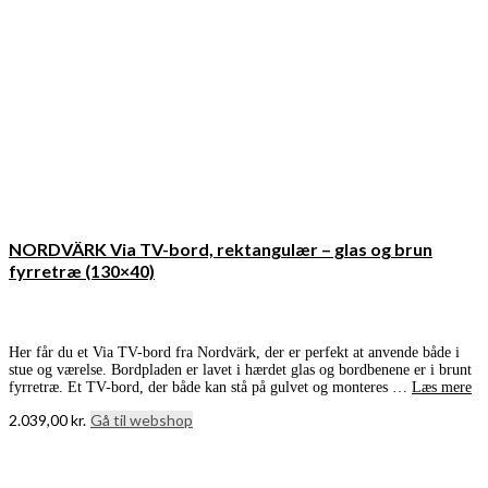
NORDVÄRK Via TV-bord, rektangulær – glas og brun
fyrretræ (130×40)
Her får du et Via TV-bord fra Nordvärk, der er perfekt at anvende både i
stue og værelse. Bordpladen er lavet i hærdet glas og bordbenene er i brunt
fyrretræ. Et TV-bord, der både kan stå på gulvet og monteres …
Læs mere
2.039,00
kr.
Gå til webshop