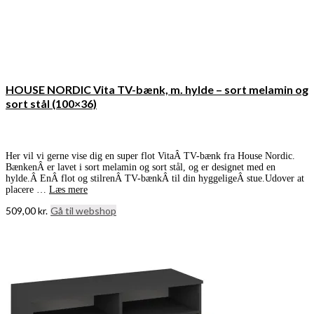
HOUSE NORDIC Vita TV-bænk, m. hylde – sort melamin og
sort stål (100×36)
Her vil vi gerne vise dig en super flot VitaÂ TV-bænk fra House Nordic.
BænkenÂ er lavet i sort melamin og sort stål, og er designet med en
hylde.Â EnÂ flot og stilrenÂ TV-bænkÂ til din hyggeligeÂ stue.Udover at
placere …
Læs mere
509,00
kr.
Gå til webshop