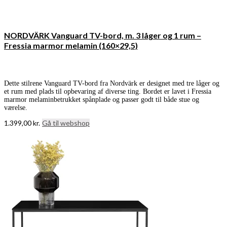
NORDVÄRK Vanguard TV-bord, m. 3 låger og 1 rum –
Fressia marmor melamin (160×29,5)
Dette stilrene Vanguard TV-bord fra Nordvärk er designet med tre låger og
et rum med plads til opbevaring af diverse ting. Bordet er lavet i Fressia
marmor melaminbetrukket spånplade og passer godt til både stue og
værelse.
1.399,00
kr.
Gå til webshop