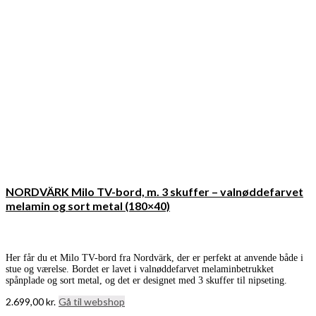
NORDVÄRK Milo TV-bord, m. 3 skuffer – valnøddefarvet
melamin og sort metal (180×40)
Her får du et Milo TV-bord fra Nordvärk, der er perfekt at anvende både i
stue og værelse. Bordet er lavet i valnøddefarvet melaminbetrukket
spånplade og sort metal, og det er designet med 3 skuffer til nipseting.
2.699,00
kr.
Gå til webshop