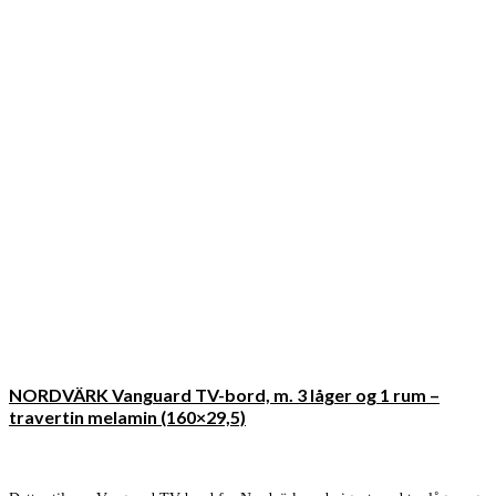
NORDVÄRK Vanguard TV-bord, m. 3 låger og 1 rum –
travertin melamin (160×29,5)