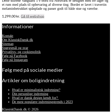
Dette stilrene Vanguard TV-bord fra Nordvärk er designet med tre låger og
et rum med plads til opbevaring af diverse ting. Bordet er lavet i travertin
melaminbetrukket spånplade og passer godt til både stue og værelse.
1.299,00
kr.
Gå til webshop
Informationer
Kontakt
Om KlassiskDansk.dk
Sitemap
Spørgsmål og svar
Privatlivs- og cookiepolitik
Følg på Facebook
Følg på Instagram
Følg med på sociale medier
Artikler om boligindretning
Hvad er minimalistisk indretning?
Din personlige indretning
Hvad er dansk design kendt for?
De mest populære indretningstrends i 2023
KlassiskDansk.dk © 2026