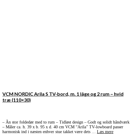
VCM NORDIC Arila S TV-bord, m. 1 låge og 2 rum – hvid
træ (110×30)
– Ãn stor foldedør med to rum – Tidløst design – Godt og solidt håndværk
– Måler ca. h. 39 x b. 95 x d. 40 cm VCM “Arila” TV-lowboard passer
harmonisk ind i næsten enhver stue takket være dets …
Læs mere