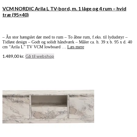
VCM NORDIC Arila L TV-bord, m. 1 låge og 4 rum – hvid
træ (95×40)
– Ãn stor hængslet dør med to rum – To åbne rum, f.eks. til lydudstyr –
Tidløst design – Godt og solidt håndværk – Måler ca. h. 39 x b. 95 x d. 40
cm “Arila L” TV VCM lowboard …
Læs mere
1.489,00
kr.
Gå til webshop