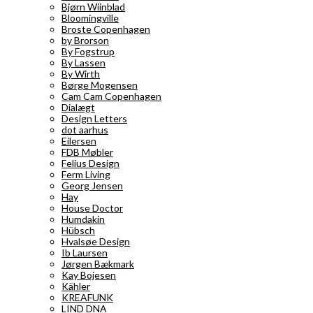
Bjørn Wiinblad
Bloomingville
Broste Copenhagen
by Brorson
By Fogstrup
By Lassen
By Wirth
Børge Mogensen
Cam Cam Copenhagen
Dialægt
Design Letters
dot aarhus
Eilersen
FDB Møbler
Felius Design
Ferm Living
Georg Jensen
Hay
House Doctor
Humdakin
Hübsch
Hvalsøe Design
Ib Laursen
Jørgen Bækmark
Kay Bojesen
Kähler
KREAFUNK
LIND DNA