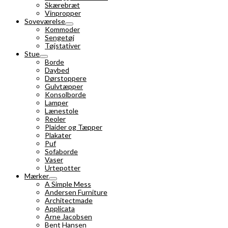
Skærebræt
Vinpropper
Soveværelse
Kommoder
Sengetøj
Tøjstativer
Stue
Borde
Daybed
Dørstoppere
Gulvtæpper
Konsolborde
Lamper
Lænestole
Reoler
Plaider og Tæpper
Plakater
Puf
Sofaborde
Vaser
Urtepotter
Mærker
A Simple Mess
Andersen Furniture
Architectmade
Applicata
Arne Jacobsen
Bent Hansen