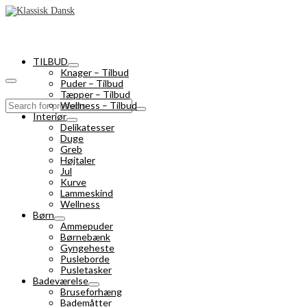
TILBUD
Knager – Tilbud
Puder – Tilbud
Tæpper – Tilbud
Search
Wellness – Tilbud
for:
Interiør
Delikatesser
Duge
Greb
Højtaler
Jul
Kurve
Lammeskind
Wellness
Børn
Ammepuder
Børnebænk
Gyngeheste
Pusleborde
Pusletasker
Badeværelse
Bruseforhæng
Bademåtter