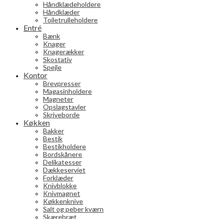
Håndklædeholdere
Håndklæder
Toiletrulleholdere
Entré
Bænk
Knager
Knagerækker
Skostativ
Spejle
Kontor
Brevpresser
Magasinholdere
Magneter
Opslagstavler
Skriveborde
Køkken
Bakker
Bestik
Bestikholdere
Bordskånere
Delikatesser
Dækkeserviet
Forklæder
Knivblokke
Knivmagnet
Køkkenknive
Salt og peber kværn
Skærebræt