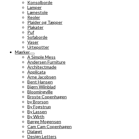
Konsolborde
Lamper
Lænestole
Reoler
Plaider og Tæpper
Plakater
Puf
Sofaborde
Vaser
Urtepotter
Mærker
A Simple Mess
Andersen Furniture
Architectmade
Applicata
Arne Jacobsen
Bent Hansen
Bjørn Wiinblad
Bloomingville
Broste Copenhagen
by Brorson
By Fogstrup
By Lassen
By Wirth
Børge Mogensen
Cam Cam Copenhagen
Dialægt
Design Letters