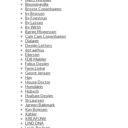
Bloomingville
Broste Copenhagen
by Brorson
By Fogstrup
By Lassen
By Wirth
Børge Mogensen
Cam Cam Copenhagen
Dialægt
Design Letters
dot aarhus
Eilersen
FDB Møbler
Felius Design
Ferm Living
Georg Jensen
Hay
House Doctor
Humdakin
Hübsch
Hvalsøe Design
Ib Laursen
Jørgen Bækmark
Kay Bojesen
Kähler
KREAFUNK
LIND DNA
Louis Poulsen