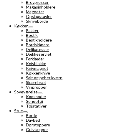
Brevpresser
Magasinholdere
Magneter
Opslagstavler
Skriveborde
Køkken
Bakker
Bestik
Bestikholdere
Bordskånere
Delikatesser
Dækkeserviet
Forklæder
Knivblokke
Knivmagnet
Køkkenknive
Salt og peber kværn
Skærebræt
Vinpropper
Soveværelse
Kommoder
Sengetøj
Tøjstativer
Stue
Borde
Daybed
Dørstoppere
Gulvtæpper