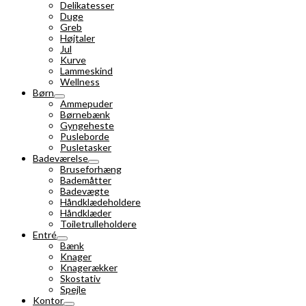
Delikatesser
Duge
Greb
Højtaler
Jul
Kurve
Lammeskind
Wellness
Børn
Ammepuder
Børnebænk
Gyngeheste
Pusleborde
Pusletasker
Badeværelse
Bruseforhæng
Bademåtter
Badevægte
Håndklædeholdere
Håndklæder
Toiletrulleholdere
Entré
Bænk
Knager
Knagerækker
Skostativ
Spejle
Kontor