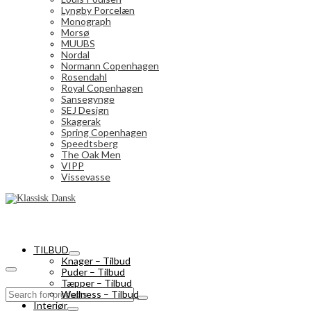
Lyngby Porcelæn
Monograph
Morsø
MUUBS
Nordal
Normann Copenhagen
Rosendahl
Royal Copenhagen
Sansegynge
SEJ Design
Skagerak
Spring Copenhagen
Speedtsberg
The Oak Men
VIPP
Vissevasse
TILBUD
Knager – Tilbud
Puder – Tilbud
Tæpper – Tilbud
Search
Wellness – Tilbud
for:
Interiør