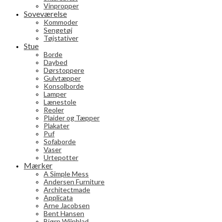
Vinpropper
Soveværelse
Kommoder
Sengetøj
Tøjstativer
Stue
Borde
Daybed
Dørstoppere
Gulvtæpper
Konsolborde
Lamper
Lænestole
Reoler
Plaider og Tæpper
Plakater
Puf
Sofaborde
Vaser
Urtepotter
Mærker
A Simple Mess
Andersen Furniture
Architectmade
Applicata
Arne Jacobsen
Bent Hansen
Bjørn Wiinblad