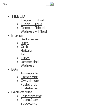
Search
for:
TILBUD
Knager – Tilbud
Puder – Tilbud
Tæpper – Tilbud
Wellness – Tilbud
Interiør
Delikatesser
Duge
Greb
Højtaler
Jul
Kurve
Lammeskind
Wellness
Børn
Ammepuder
Børnebænk
Gyngeheste
Pusleborde
Pusletasker
Badeværelse
Bruseforhæng
Bademåtter
Badevægte