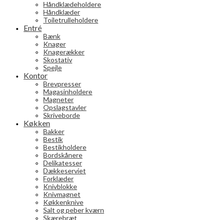
Håndklædeholdere
Håndklæder
Toiletrulleholdere
Entré
Bænk
Knager
Knagerækker
Skostativ
Spejle
Kontor
Brevpresser
Magasinholdere
Magneter
Opslagstavler
Skriveborde
Køkken
Bakker
Bestik
Bestikholdere
Bordskånere
Delikatesser
Dækkeserviet
Forklæder
Knivblokke
Knivmagnet
Køkkenknive
Salt og peber kværn
Skærebræt