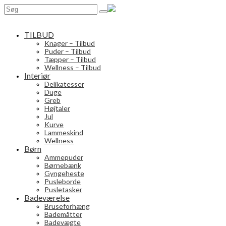
Search
for:
TILBUD
Knager – Tilbud
Puder – Tilbud
Tæpper – Tilbud
Wellness – Tilbud
Interiør
Delikatesser
Duge
Greb
Højtaler
Jul
Kurve
Lammeskind
Wellness
Børn
Ammepuder
Børnebænk
Gyngeheste
Pusleborde
Pusletasker
Badeværelse
Bruseforhæng
Bademåtter
Badevægte