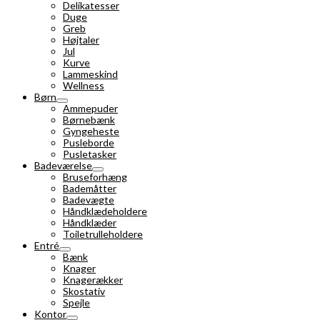
Delikatesser
Duge
Greb
Højtaler
Jul
Kurve
Lammeskind
Wellness
Børn
Ammepuder
Børnebænk
Gyngeheste
Pusleborde
Pusletasker
Badeværelse
Bruseforhæng
Bademåtter
Badevægte
Håndklædeholdere
Håndklæder
Toiletrulleholdere
Entré
Bænk
Knager
Knagerækker
Skostativ
Spejle
Kontor