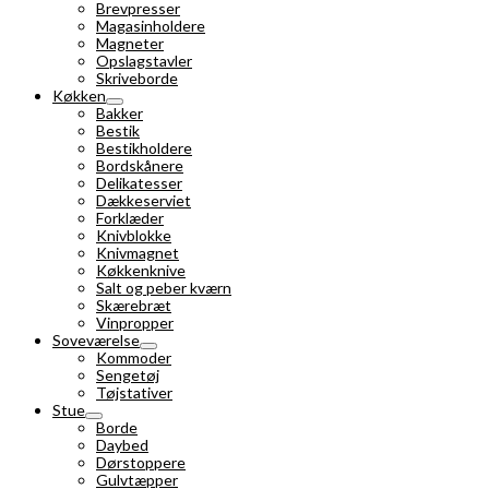
Brevpresser
Magasinholdere
Magneter
Opslagstavler
Skriveborde
Køkken
Bakker
Bestik
Bestikholdere
Bordskånere
Delikatesser
Dækkeserviet
Forklæder
Knivblokke
Knivmagnet
Køkkenknive
Salt og peber kværn
Skærebræt
Vinpropper
Soveværelse
Kommoder
Sengetøj
Tøjstativer
Stue
Borde
Daybed
Dørstoppere
Gulvtæpper