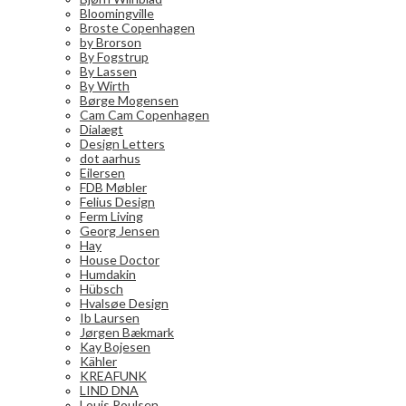
Bloomingville
Broste Copenhagen
by Brorson
By Fogstrup
By Lassen
By Wirth
Børge Mogensen
Cam Cam Copenhagen
Dialægt
Design Letters
dot aarhus
Eilersen
FDB Møbler
Felius Design
Ferm Living
Georg Jensen
Hay
House Doctor
Humdakin
Hübsch
Hvalsøe Design
Ib Laursen
Jørgen Bækmark
Kay Bojesen
Kähler
KREAFUNK
LIND DNA
Louis Poulsen