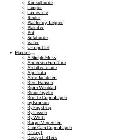
Konsolborde
Lamper
Lænestole
Reoler
Plaider og Tæpper
Plakater
Puf
Sofaborde
Vaser
Urtepotter
Mærker
A Simple Mess
Andersen Furniture
Architectmade
Applicata
Arne Jacobsen
Bent Hansen
Bjørn Wiinblad
Bloomingville
Broste Copenhagen
by Brorson
By Fogstrup
By Lassen
By Wirth
Børge Mogensen
Cam Cam Copenhagen
Dialægt
Design Letters