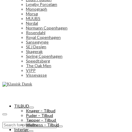
Lyngby Porcelæn
Monograph
Morsø
MUUBS
Nordal
Normann Copenhagen
Rosendahl
Royal Copenhagen
Sansegynge
SEJ Design
Skagerak
Spring Copenhagen
Speedtsberg
The Oak Men
VIPP
Vissevasse
TILBUD
Knager – Tilbud
Puder – Tilbud
Tæpper – Tilbud
Search
Wellness – Tilbud
for:
Interiør