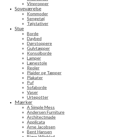
Vinpropper
Soveværelse
Kommoder
Sengetøj
Tøjstativer
Stue
Borde
Daybed
Dørstoppere
Gulvtæpper
Konsolborde
Lamper
Lænestole
Reoler
Plaider og Tæpper
Plakater
Puf
Sofaborde
Vaser
Urtepotter
Mærker
A Simple Mess
Andersen Furniture
Architectmade
Applicata
Arne Jacobsen
Bent Hansen
Bjørn Wiinblad