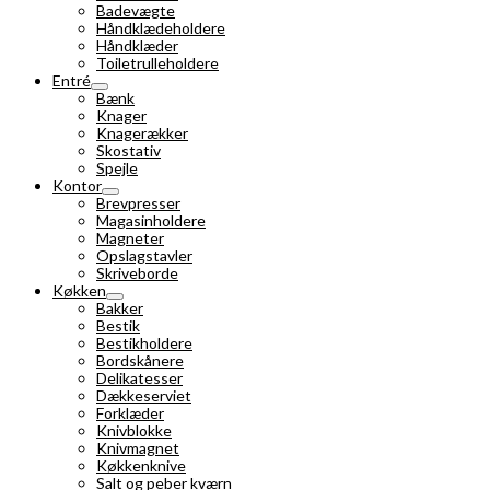
Badevægte
Håndklædeholdere
Håndklæder
Toiletrulleholdere
Entré
Bænk
Knager
Knagerækker
Skostativ
Spejle
Kontor
Brevpresser
Magasinholdere
Magneter
Opslagstavler
Skriveborde
Køkken
Bakker
Bestik
Bestikholdere
Bordskånere
Delikatesser
Dækkeserviet
Forklæder
Knivblokke
Knivmagnet
Køkkenknive
Salt og peber kværn