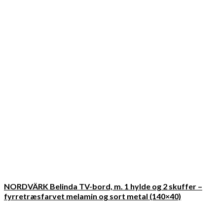
NORDVÄRK Belinda TV-bord, m. 1 hylde og 2 skuffer –
fyrretræsfarvet melamin og sort metal (140×40)