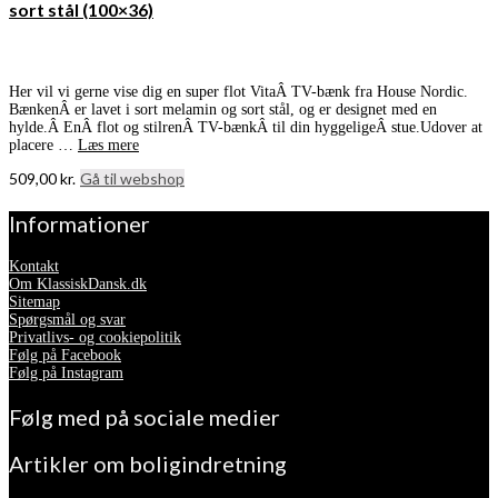
sort stål (100×36)
Her vil vi gerne vise dig en super flot VitaÂ TV-bænk fra House Nordic.
BænkenÂ er lavet i sort melamin og sort stål, og er designet med en
hylde.Â EnÂ flot og stilrenÂ TV-bænkÂ til din hyggeligeÂ stue.Udover at
placere …
Læs mere
509,00
kr.
Gå til webshop
Informationer
Kontakt
Om KlassiskDansk.dk
Sitemap
Spørgsmål og svar
Privatlivs- og cookiepolitik
Følg på Facebook
Følg på Instagram
Følg med på sociale medier
Artikler om boligindretning