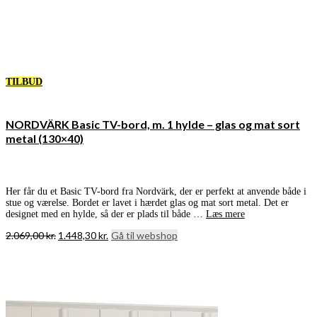
TILBUD
NORDVÄRK Basic TV-bord, m. 1 hylde – glas og mat sort
metal (130×40)
Her får du et Basic TV-bord fra Nordvärk, der er perfekt at anvende både i
stue og værelse. Bordet er lavet i hærdet glas og mat sort metal. Det er
designet med en hylde, så der er plads til både …
Læs mere
Den
Den
2.069,00
kr.
1.448,30
kr.
Gå til webshop
oprindelige
aktuelle
pris
pris
var:
er:
2.069,00 kr..
1.448,30 kr..