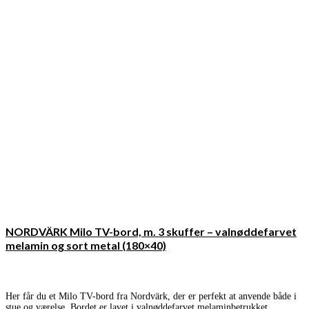
NORDVÄRK Milo TV-bord, m. 3 skuffer – valnøddefarvet
melamin og sort metal (180×40)
Her får du et Milo TV-bord fra Nordvärk, der er perfekt at anvende både i
stue og værelse. Bordet er lavet i valnøddefarvet melaminbetrukket