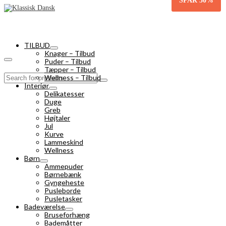
SPAR
30%
TILBUD
Knager – Tilbud
Puder – Tilbud
Tæpper – Tilbud
Search
Wellness – Tilbud
for:
Interiør
Delikatesser
Duge
Greb
Højtaler
Jul
Kurve
Lammeskind
Wellness
Børn
Ammepuder
Børnebænk
Gyngeheste
Pusleborde
Pusletasker
Badeværelse
Bruseforhæng
Bademåtter