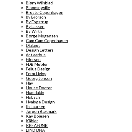
Bjørn Wiinblad
Bloomingville
Broste Copenhagen
by Brorson
By Fogstrup
By Lassen
By Wirth
Børge Mogensen
Cam Cam Copenhagen
Dialægt
Design Letters
dot aarhus
Eilersen
FDB Møbler
Felius Design
Ferm Living
Georg Jensen
Hay
House Doctor
Humdakin
Hübsch
Hvalsøe Design
Ib Laursen
Jørgen Bækmark
Kay Bojesen
Kähler
KREAFUNK
LIND DNA