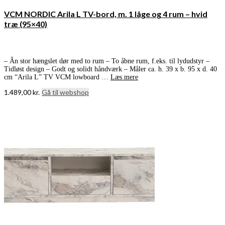
VCM NORDIC Arila L TV-bord, m. 1 låge og 4 rum – hvid
træ (95×40)
– Ãn stor hængslet dør med to rum – To åbne rum, f.eks. til lydudstyr –
Tidløst design – Godt og solidt håndværk – Måler ca. h. 39 x b. 95 x d. 40
cm “Arila L” TV VCM lowboard …
Læs mere
1.489,00
kr.
Gå til webshop