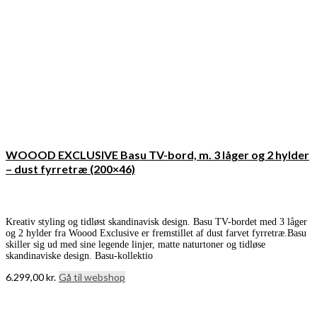
WOOOD EXCLUSIVE Basu TV-bord, m. 3 låger og 2 hylder
– dust fyrretræ (200×46)
Kreativ styling og tidløst skandinavisk design. Basu TV-bordet med 3 låger
og 2 hylder fra Woood Exclusive er fremstillet af dust farvet fyrretræ.Basu
skiller sig ud med sine legende linjer, matte naturtoner og tidløse
skandinaviske design. Basu-kollektio
6.299,00
kr.
Gå til webshop