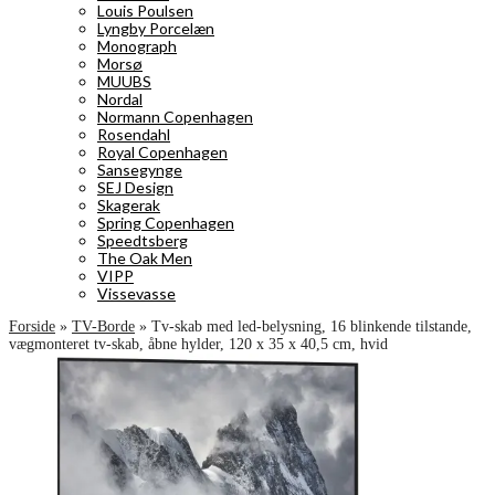
Louis Poulsen
Lyngby Porcelæn
Monograph
Morsø
MUUBS
Nordal
Normann Copenhagen
Rosendahl
Royal Copenhagen
Sansegynge
SEJ Design
Skagerak
Spring Copenhagen
Speedtsberg
The Oak Men
VIPP
Vissevasse
Forside
»
TV-Borde
»
Tv-skab med led-belysning, 16 blinkende tilstande,
vægmonteret tv-skab, åbne hylder, 120 x 35 x 40,5 cm, hvid