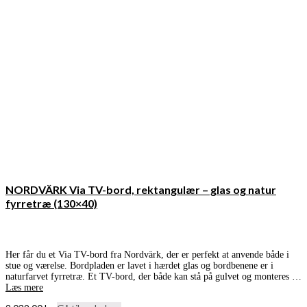
NORDVÄRK Via TV-bord, rektangulær – glas og natur
fyrretræ (130×40)
Her får du et Via TV-bord fra Nordvärk, der er perfekt at anvende både i
stue og værelse. Bordpladen er lavet i hærdet glas og bordbenene er i
naturfarvet fyrretræ. Et TV-bord, der både kan stå på gulvet og monteres …
Læs mere