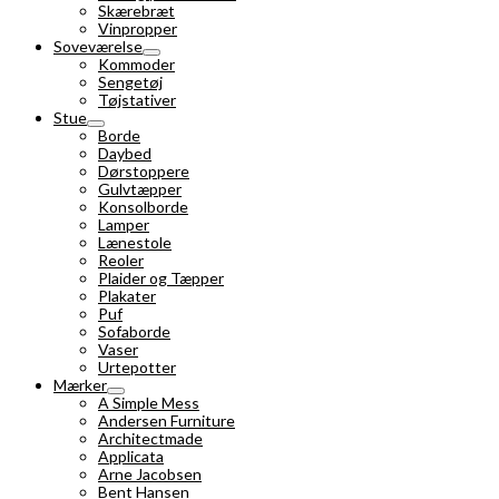
Skærebræt
Vinpropper
Soveværelse
Kommoder
Sengetøj
Tøjstativer
Stue
Borde
Daybed
Dørstoppere
Gulvtæpper
Konsolborde
Lamper
Lænestole
Reoler
Plaider og Tæpper
Plakater
Puf
Sofaborde
Vaser
Urtepotter
Mærker
A Simple Mess
Andersen Furniture
Architectmade
Applicata
Arne Jacobsen
Bent Hansen