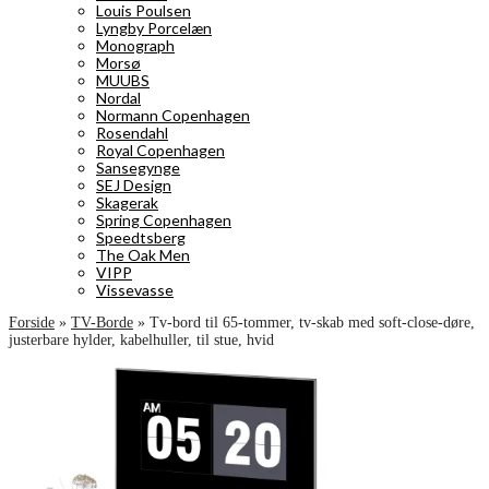
Louis Poulsen
Lyngby Porcelæn
Monograph
Morsø
MUUBS
Nordal
Normann Copenhagen
Rosendahl
Royal Copenhagen
Sansegynge
SEJ Design
Skagerak
Spring Copenhagen
Speedtsberg
The Oak Men
VIPP
Vissevasse
Forside
»
TV-Borde
»
Tv-bord til 65-tommer, tv-skab med soft-close-døre,
justerbare hylder, kabelhuller, til stue, hvid