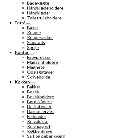
Badevægte
Håndklædeholdere
Håndklæder
Toiletrulleholdere
Entré
Bænk
Knager
Knagerækker
Skostativ
Spejle
Kontor
Brevpresser
Magasinholdere
Magneter
Opslagstavler
Skriveborde
Køkken
Bakker
Bestik
Bestikholdere
Bordskånere
Delikatesser
Dækkeserviet
Forklæder
Knivblokke
Knivmagnet
Køkkenknive
Salt og peber kværn