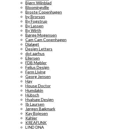
Bjørn Wiinblad
Bloomingville
Broste Copenhagen
by Brorson
By Fogstrup
By Lassen
By Wirth
Børge Mogensen
Cam Cam Copenhagen
Dialægt
Design Letters
dot aarhus
Eilersen
FDB Møbler
Felius Design
Ferm Living
Georg Jensen
Hay
House Doctor
Humdakin
Hübsch
Hvalsøe Design
Ib Laursen
Jørgen Bækmark
Kay Bojesen
Kähler
KREAFUNK
LIND DNA