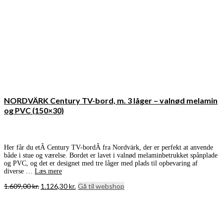
NORDVÄRK Century TV-bord, m. 3 låger – valnød melamin
og PVC (150×30)
Her får du etÂ Century TV-bordÂ fra Nordvärk, der er perfekt at anvende
både i stue og værelse. Bordet er lavet i valnød melaminbetrukket spånplade
og PVC, og det er designet med tre låger med plads til opbevaring af
diverse …
Læs mere
Den
Den
1.609,00
kr.
1.126,30
kr.
Gå til webshop
oprindelige
aktuelle
pris
pris
var:
er:
1.609,00 kr..
1.126,30 kr..