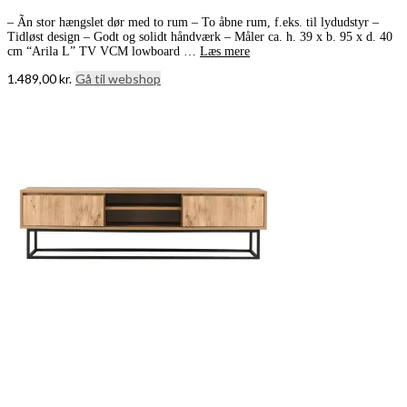
– Ãn stor hængslet dør med to rum – To åbne rum, f.eks. til lydudstyr –
Tidløst design – Godt og solidt håndværk – Måler ca. h. 39 x b. 95 x d. 40
cm “Arila L” TV VCM lowboard …
Læs mere
1.489,00
kr.
Gå til webshop