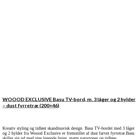
WOOOD EXCLUSIVE Basu TV-bord, m. 3 låger og 2 hylder
– dust fyrretræ (200×46)
Kreativ styling og tidløst skandinavisk design. Basu TV-bordet med 3 låger
og 2 hylder fra Woood Exclusive er fremstillet af dust farvet fyrretræ.Basu
skiller sig ud med sine legende linjer, matte naturtoner og tidløse