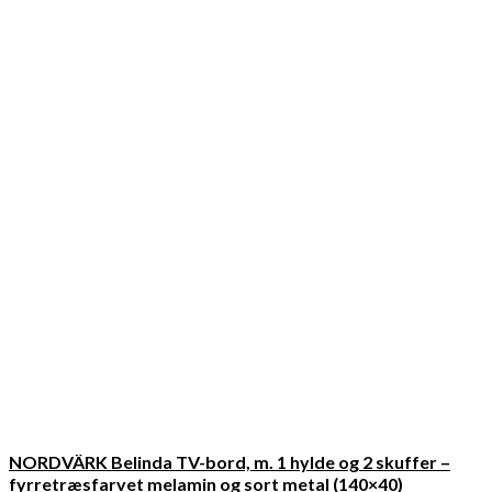
NORDVÄRK Belinda TV-bord, m. 1 hylde og 2 skuffer –
fyrretræsfarvet melamin og sort metal (140×40)