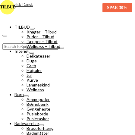
TILBUD
SPAR
30%
TILBUD
Knager – Tilbud
Puder – Tilbud
Tæpper – Tilbud
Search
Wellness – Tilbud
for:
Interiør
Delikatesser
Duge
Greb
Højtaler
Jul
Kurve
Lammeskind
Wellness
Børn
Ammepuder
Børnebænk
Gyngeheste
Pusleborde
Pusletasker
Badeværelse
Bruseforhæng
Bademåtter