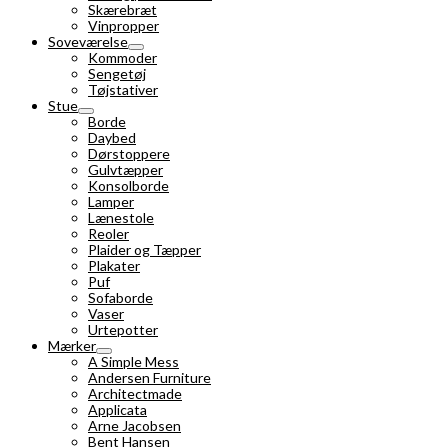
Skærebræt
Vinpropper
Soveværelse
Kommoder
Sengetøj
Tøjstativer
Stue
Borde
Daybed
Dørstoppere
Gulvtæpper
Konsolborde
Lamper
Lænestole
Reoler
Plaider og Tæpper
Plakater
Puf
Sofaborde
Vaser
Urtepotter
Mærker
A Simple Mess
Andersen Furniture
Architectmade
Applicata
Arne Jacobsen
Bent Hansen