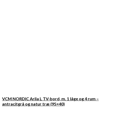
VCM NORDIC Arila L TV-bord, m. 1 låge og 4 rum –
antracitgrå og natur træ (95×40)