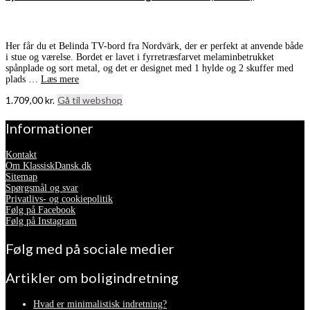
Her får du et Belinda TV-bord fra Nordvärk, der er perfekt at anvende både
i stue og værelse. Bordet er lavet i fyrretræsfarvet melaminbetrukket
spånplade og sort metal, og det er designet med 1 hylde og 2 skuffer med
plads …
Læs mere
1.709,00
kr.
Gå til webshop
Informationer
Kontakt
Om KlassiskDansk.dk
Sitemap
Spørgsmål og svar
Privatlivs- og cookiepolitik
Følg på Facebook
Følg på Instagram
Følg med på sociale medier
Artikler om boligindretning
Hvad er minimalistisk indretning?