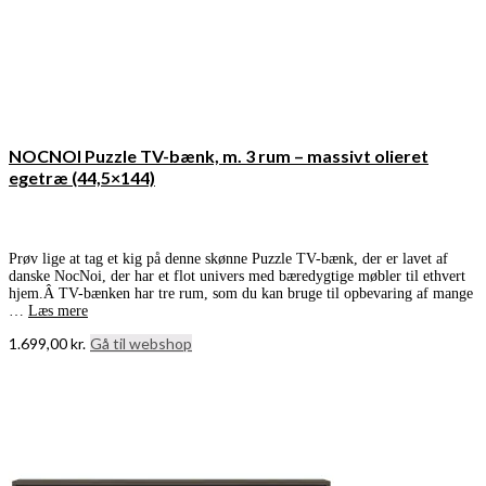
NOCNOI Puzzle TV-bænk, m. 3 rum – massivt olieret
egetræ (44,5×144)
Prøv lige at tag et kig på denne skønne Puzzle TV-bænk, der er lavet af
danske NocNoi, der har et flot univers med bæredygtige møbler til ethvert
hjem.Â TV-bænken har tre rum, som du kan bruge til opbevaring af mange
…
Læs mere
1.699,00
kr.
Gå til webshop