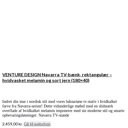
VENTURE DESIGN Navarra TV-bænk, rektangulær –
hvidvasket melamin og sort jern (180×40)
Indret din stue i nordisk stil med vores luksuriøse tv-stativ i hvidkalket
farve fra Navarra-serien! Dette vidunderlige møbel med en slidstærk
overflade af hvidkalket melamin imponerer med sin moderne stil og smarte
opbevaringsløsninger. Navarra TV-stande
2.459,00
kr.
Gå til webshop