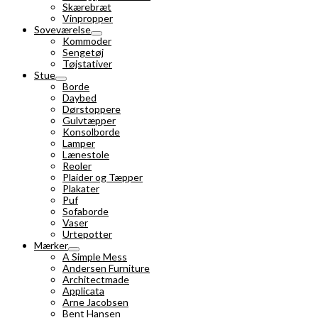
Skærebræt
Vinpropper
Soveværelse
Kommoder
Sengetøj
Tøjstativer
Stue
Borde
Daybed
Dørstoppere
Gulvtæpper
Konsolborde
Lamper
Lænestole
Reoler
Plaider og Tæpper
Plakater
Puf
Sofaborde
Vaser
Urtepotter
Mærker
A Simple Mess
Andersen Furniture
Architectmade
Applicata
Arne Jacobsen
Bent Hansen