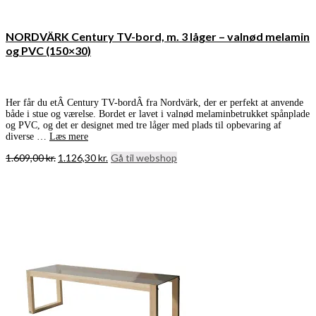
NORDVÄRK Century TV-bord, m. 3 låger – valnød melamin
og PVC (150×30)
Her får du etÂ Century TV-bordÂ fra Nordvärk, der er perfekt at anvende
både i stue og værelse. Bordet er lavet i valnød melaminbetrukket spånplade
og PVC, og det er designet med tre låger med plads til opbevaring af
diverse …
Læs mere
Den
Den
1.609,00
kr.
1.126,30
kr.
Gå til webshop
oprindelige
aktuelle
pris
pris
var:
er:
1.609,00 kr..
1.126,30 kr..