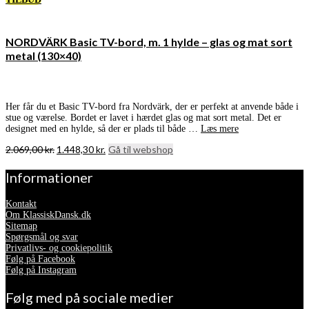
NORDVÄRK Basic TV-bord, m. 1 hylde – glas og mat sort
metal (130×40)
Her får du et Basic TV-bord fra Nordvärk, der er perfekt at anvende både i
stue og værelse. Bordet er lavet i hærdet glas og mat sort metal. Det er
designet med en hylde, så der er plads til både …
Læs mere
Den
Den
2.069,00
kr.
1.448,30
kr.
Gå til webshop
oprindelige
aktuelle
pris
pris
Informationer
var:
er:
2.069,00 kr..
1.448,30 kr..
Kontakt
Om KlassiskDansk.dk
Sitemap
Spørgsmål og svar
Privatlivs- og cookiepolitik
Følg på Facebook
Følg på Instagram
Følg med på sociale medier