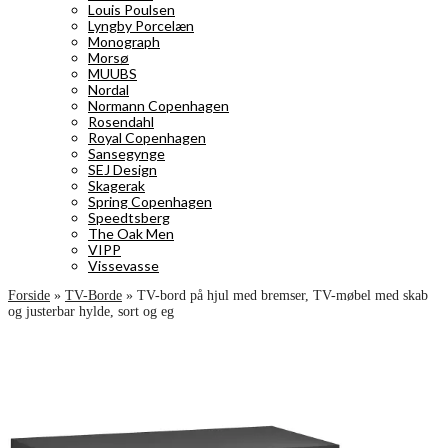
Louis Poulsen
Lyngby Porcelæn
Monograph
Morsø
MUUBS
Nordal
Normann Copenhagen
Rosendahl
Royal Copenhagen
Sansegynge
SEJ Design
Skagerak
Spring Copenhagen
Speedtsberg
The Oak Men
VIPP
Vissevasse
Forside
»
TV-Borde
»
TV-bord på hjul med bremser, TV-møbel med skab
og justerbar hylde, sort og eg