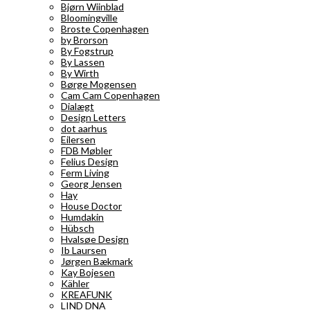
Bjørn Wiinblad
Bloomingville
Broste Copenhagen
by Brorson
By Fogstrup
By Lassen
By Wirth
Børge Mogensen
Cam Cam Copenhagen
Dialægt
Design Letters
dot aarhus
Eilersen
FDB Møbler
Felius Design
Ferm Living
Georg Jensen
Hay
House Doctor
Humdakin
Hübsch
Hvalsøe Design
Ib Laursen
Jørgen Bækmark
Kay Bojesen
Kähler
KREAFUNK
LIND DNA