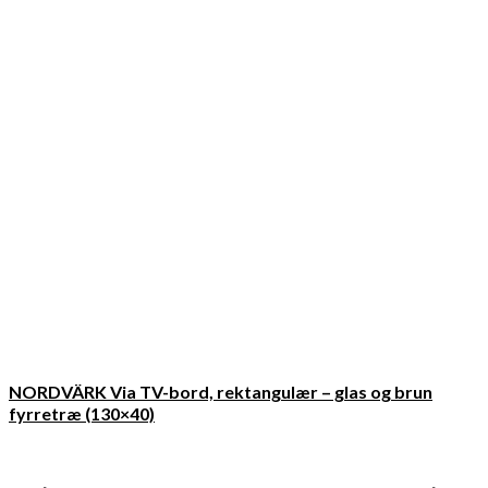
NORDVÄRK Via TV-bord, rektangulær – glas og brun
fyrretræ (130×40)