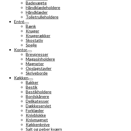
Badevægte
Håndklædeholdere
Håndklæder
Toiletrulleholdere
Entré
Bænk
Knager
Knagerækker
Skostativ
Spejle
Kontor
Brevpresser
Magasinholdere
Magneter
Opslagstavler
Skriveborde
Køkken
Bakker
Bestik
Bestikholdere
Bordskånere
Delikatesser
Dækkeserviet
Forklæder
Knivblokke
Knivmagnet
Køkkenknive
Salt og peber kværn