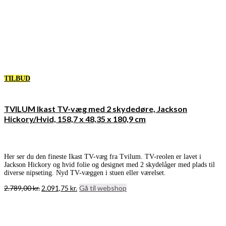
TILBUD
TVILUM Ikast TV-væg med 2 skydedøre, Jackson
Hickory/Hvid, 158,7 x 48,35 x 180,9 cm
Her ser du den fineste Ikast TV-væg fra Tvilum. TV-reolen er lavet i
Jackson Hickory og hvid folie og designet med 2 skydelåger med plads til
diverse nipseting. Nyd TV-væggen i stuen eller værelset.
Den
Den
2.789,00
kr.
2.091,75
kr.
Gå til webshop
oprindelige
aktuelle
pris
pris
var:
er:
2.789,00 kr..
2.091,75 kr..