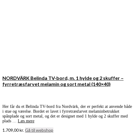
NORDVÄRK Belinda TV-bord, m. 1 hylde og 2 skuffer –
fyrretræsfarvet melamin og sort metal (140×40)
Her får du et Belinda TV-bord fra Nordvärk, der er perfekt at anvende både
i stue og værelse. Bordet er lavet i fyrretræsfarvet melaminbetrukket
spånplade og sort metal, og det er designet med 1 hylde og 2 skuffer med
plads …
Læs mere
1.709,00
kr.
Gå til webshop