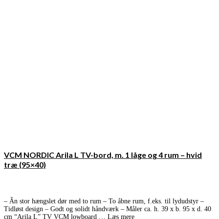
VCM NORDIC Arila L TV-bord, m. 1 låge og 4 rum – hvid
træ (95×40)
– Ãn stor hængslet dør med to rum – To åbne rum, f.eks. til lydudstyr –
Tidløst design – Godt og solidt håndværk – Måler ca. h. 39 x b. 95 x d. 40
cm “Arila L” TV VCM lowboard …
Læs mere