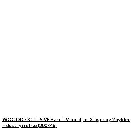
WOOOD EXCLUSIVE Basu TV-bord, m. 3 låger og 2 hylder
– dust fyrretræ (200×46)