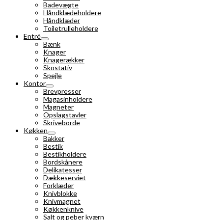
Badevægte
Håndklædeholdere
Håndklæder
Toiletrulleholdere
Entré
Bænk
Knager
Knagerækker
Skostativ
Spejle
Kontor
Brevpresser
Magasinholdere
Magneter
Opslagstavler
Skriveborde
Køkken
Bakker
Bestik
Bestikholdere
Bordskånere
Delikatesser
Dækkeserviet
Forklæder
Knivblokke
Knivmagnet
Køkkenknive
Salt og peber kværn