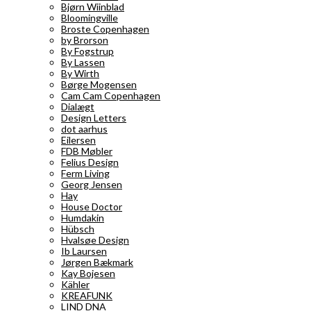
Bjørn Wiinblad
Bloomingville
Broste Copenhagen
by Brorson
By Fogstrup
By Lassen
By Wirth
Børge Mogensen
Cam Cam Copenhagen
Dialægt
Design Letters
dot aarhus
Eilersen
FDB Møbler
Felius Design
Ferm Living
Georg Jensen
Hay
House Doctor
Humdakin
Hübsch
Hvalsøe Design
Ib Laursen
Jørgen Bækmark
Kay Bojesen
Kähler
KREAFUNK
LIND DNA