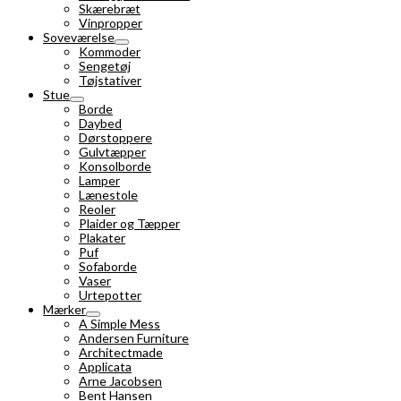
Skærebræt
Vinpropper
Soveværelse
Kommoder
Sengetøj
Tøjstativer
Stue
Borde
Daybed
Dørstoppere
Gulvtæpper
Konsolborde
Lamper
Lænestole
Reoler
Plaider og Tæpper
Plakater
Puf
Sofaborde
Vaser
Urtepotter
Mærker
A Simple Mess
Andersen Furniture
Architectmade
Applicata
Arne Jacobsen
Bent Hansen