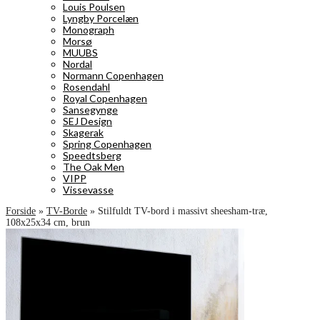
Louis Poulsen
Lyngby Porcelæn
Monograph
Morsø
MUUBS
Nordal
Normann Copenhagen
Rosendahl
Royal Copenhagen
Sansegynge
SEJ Design
Skagerak
Spring Copenhagen
Speedtsberg
The Oak Men
VIPP
Vissevasse
Forside
»
TV-Borde
»
Stilfuldt TV-bord i massivt sheesham-træ,
108x25x34 cm, brun