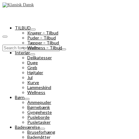
TILBUD
Knager – Tilbud
Puder – Tilbud
Tæpper – Tilbud
Search
Wellness – Tilbud
for:
Interiør
Delikatesser
Duge
Greb
Højtaler
Jul
Kurve
Lammeskind
Wellness
Børn
Ammepuder
Børnebænk
Gyngeheste
Pusleborde
Pusletasker
Badeværelse
Bruseforhæng
Bademåtter