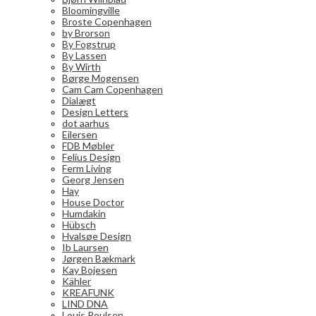
Bloomingville
Broste Copenhagen
by Brorson
By Fogstrup
By Lassen
By Wirth
Børge Mogensen
Cam Cam Copenhagen
Dialægt
Design Letters
dot aarhus
Eilersen
FDB Møbler
Felius Design
Ferm Living
Georg Jensen
Hay
House Doctor
Humdakin
Hübsch
Hvalsøe Design
Ib Laursen
Jørgen Bækmark
Kay Bojesen
Kähler
KREAFUNK
LIND DNA
Louis Poulsen