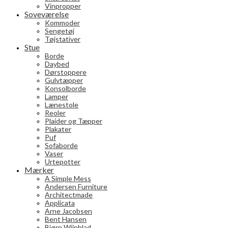
Vinpropper
Soveværelse
Kommoder
Sengetøj
Tøjstativer
Stue
Borde
Daybed
Dørstoppere
Gulvtæpper
Konsolborde
Lamper
Lænestole
Reoler
Plaider og Tæpper
Plakater
Puf
Sofaborde
Vaser
Urtepotter
Mærker
A Simple Mess
Andersen Furniture
Architectmade
Applicata
Arne Jacobsen
Bent Hansen
Bjørn Wiinblad