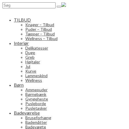
Search
for:
TILBUD
Knager – Tilbud
Puder – Tilbud
Tæpper – Tilbud
Wellness – Tilbud
Interiør
Delikatesser
Duge
Greb
Højtaler
Jul
Kurve
Lammeskind
Wellness
Børn
Ammepuder
Børnebænk
Gyngeheste
Pusleborde
Pusletasker
Badeværelse
Bruseforhæng
Bademåtter
Badevægte