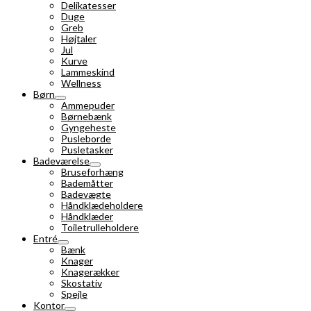
Delikatesser
Duge
Greb
Højtaler
Jul
Kurve
Lammeskind
Wellness
Børn
Ammepuder
Børnebænk
Gyngeheste
Pusleborde
Pusletasker
Badeværelse
Bruseforhæng
Bademåtter
Badevægte
Håndklædeholdere
Håndklæder
Toiletrulleholdere
Entré
Bænk
Knager
Knagerækker
Skostativ
Spejle
Kontor