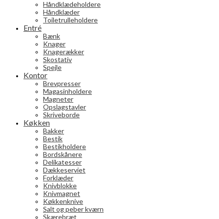
Håndklædeholdere
Håndklæder
Toiletrulleholdere
Entré
Bænk
Knager
Knagerækker
Skostativ
Spejle
Kontor
Brevpresser
Magasinholdere
Magneter
Opslagstavler
Skriveborde
Køkken
Bakker
Bestik
Bestikholdere
Bordskånere
Delikatesser
Dækkeserviet
Forklæder
Knivblokke
Knivmagnet
Køkkenknive
Salt og peber kværn
Skærebræt