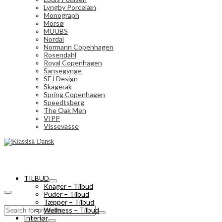
Lyngby Porcelæn
Monograph
Morsø
MUUBS
Nordal
Normann Copenhagen
Rosendahl
Royal Copenhagen
Sansegynge
SEJ Design
Skagerak
Spring Copenhagen
Speedtsberg
The Oak Men
VIPP
Vissevasse
TILBUD
Knager – Tilbud
Puder – Tilbud
Tæpper – Tilbud
Search
Wellness – Tilbud
for:
Interiør