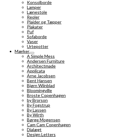
Konsolborde
Lamper
Lænestole
Reoler
Plaider og Tæpper
Plakater
Puf
Sofaborde
Vaser
Urtepotter
Mærker
A Simple Mess
Andersen Furniture
Architectmade
Applicata
Arne Jacobsen
Bent Hansen
Bjørn Wiinblad
Bloomingville
Broste Copenhagen
by Brorson
By Fogstrup
By Lassen
By Wirth
Børge Mogensen
Cam Cam Copenhagen
Dialægt
Design Letters