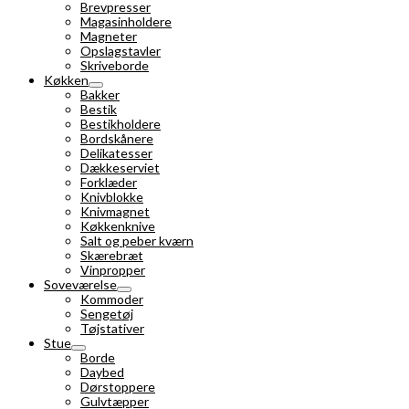
Brevpresser
Magasinholdere
Magneter
Opslagstavler
Skriveborde
Køkken
Bakker
Bestik
Bestikholdere
Bordskånere
Delikatesser
Dækkeserviet
Forklæder
Knivblokke
Knivmagnet
Køkkenknive
Salt og peber kværn
Skærebræt
Vinpropper
Soveværelse
Kommoder
Sengetøj
Tøjstativer
Stue
Borde
Daybed
Dørstoppere
Gulvtæpper