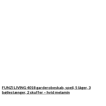
FUNZI LIVING 4018 garderobeskab, spejl, 5 låger, 3
bøjlestænger, 2 skuffer – hvid melamin