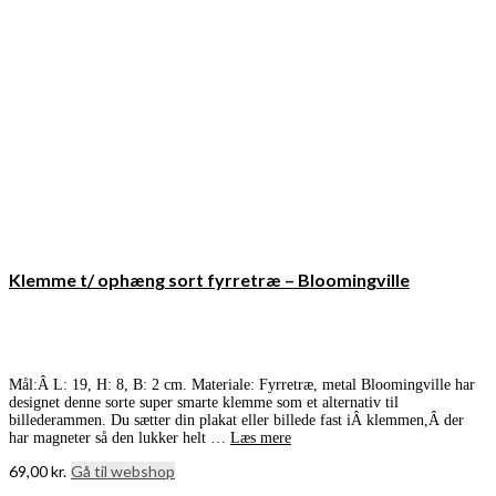
Klemme t/ ophæng sort fyrretræ – Bloomingville
Mål:Â L: 19, H: 8, B: 2 cm. Materiale: Fyrretræ, metal Bloomingville har
designet denne sorte super smarte klemme som et alternativ til
billederammen. Du sætter din plakat eller billede fast iÂ klemmen,Â der
har magneter så den lukker helt …
Læs mere
69,00
kr.
Gå til webshop