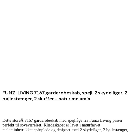
FUNZI LIVING 7167 garderobeskab, spejl, 2 skydelåger, 2
bøjlestænger, 2 skuffer – natur melamin
Dette storeÂ 7167 garderobeskab med spejllåge fra Funzi Living passer
perfekt til soveværelset. Klædeskabet er lavet i naturfarvet
melaminbetrukket spånplade og designet med 2 skydelåger, 2 bøjlestænger,