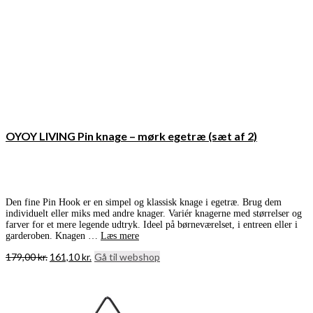
OYOY LIVING Pin knage – mørk egetræ (sæt af 2)
Den fine Pin Hook er en simpel og klassisk knage i egetræ. Brug dem
individuelt eller miks med andre knager. Variér knagerne med størrelser og
farver for et mere legende udtryk. Ideel på børneværelset, i entreen eller i
garderoben. Knagen …
Læs mere
Den
Den
179,00
kr.
161,10
kr.
Gå til webshop
oprindelige
aktuelle
pris
pris
var:
er:
179,00 kr..
161,10 kr..