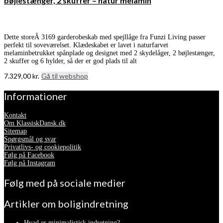
bøjlestænger, 2 skuffer – natur melamin
Dette storeÂ 3169 garderobeskab med spejllåge fra Funzi Living passer
perfekt til soveværelset. Klædeskabet er lavet i naturfarvet
melaminbetrukket spånplade og designet med 2 skydelåger, 2 bøjlestænger,
2 skuffer og 6 hylder, så der er god plads til alt
7.329,00
kr.
Gå til webshop
Informationer
Kontakt
Om KlassiskDansk.dk
Sitemap
Spørgsmål og svar
Privatlivs- og cookiepolitik
Følg på Facebook
Følg på Instagram
Følg med på sociale medier
Artikler om boligindretning
Hvad er minimalistisk indretning?