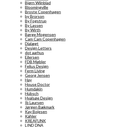
Bjørn Wiinblad
Bloomingville
Broste Copenhagen
by Brorson
By Fogstrup
By Lassen
By Wirth
Børge Mogensen
Cam Cam Copenhagen
Dialægt
Design Letters
dot aarhus
Eilersen
FDB Møbler
Felius Design
Ferm Living
Georg Jensen
Hay
House Doctor
Humdakin
Hübsch
Hvalsøe Design
Ib Laursen
Jørgen Bækmark
Kay Bojesen
Kähler
KREAFUNK
LIND DNA