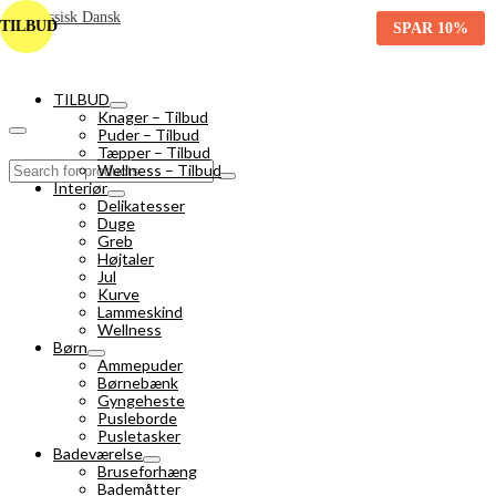
TILBUD
SPAR
10%
TILBUD
Knager – Tilbud
Puder – Tilbud
Tæpper – Tilbud
Search
Wellness – Tilbud
for:
Interiør
Delikatesser
Duge
Greb
Højtaler
Jul
Kurve
Lammeskind
Wellness
Børn
Ammepuder
Børnebænk
Gyngeheste
Pusleborde
Pusletasker
Badeværelse
Bruseforhæng
Bademåtter