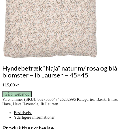
Hyndebetræk “Naja” natur m/ rosa og blå
blomster – Ib Laursen – 45×45
115,00
kr.
Gå til webshop
Varenummer (SKU):
8627563647426232996
Kategorier:
Bænk
,
Entré
,
Have
,
Have Havestole
,
Ib Laursen
Beskrivelse
Yderligere informationer
Produktbeskrivelse