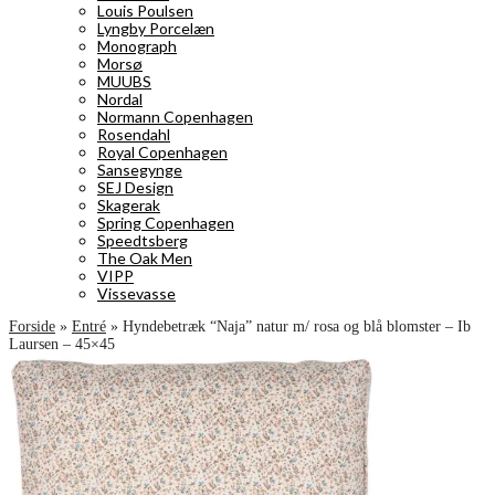
Louis Poulsen
Lyngby Porcelæn
Monograph
Morsø
MUUBS
Nordal
Normann Copenhagen
Rosendahl
Royal Copenhagen
Sansegynge
SEJ Design
Skagerak
Spring Copenhagen
Speedtsberg
The Oak Men
VIPP
Vissevasse
Forside
»
Entré
»
Hyndebetræk “Naja” natur m/ rosa og blå blomster – Ib
Laursen – 45×45