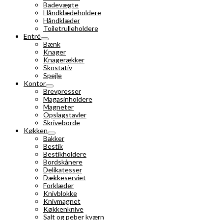
Badevægte
Håndklædeholdere
Håndklæder
Toiletrulleholdere
Entré
Bænk
Knager
Knagerækker
Skostativ
Spejle
Kontor
Brevpresser
Magasinholdere
Magneter
Opslagstavler
Skriveborde
Køkken
Bakker
Bestik
Bestikholdere
Bordskånere
Delikatesser
Dækkeserviet
Forklæder
Knivblokke
Knivmagnet
Køkkenknive
Salt og peber kværn