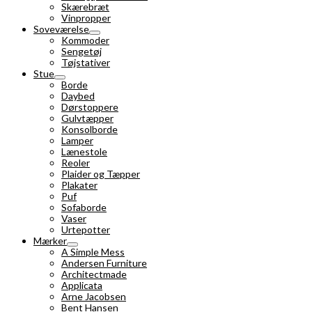
Skærebræt
Vinpropper
Soveværelse
Kommoder
Sengetøj
Tøjstativer
Stue
Borde
Daybed
Dørstoppere
Gulvtæpper
Konsolborde
Lamper
Lænestole
Reoler
Plaider og Tæpper
Plakater
Puf
Sofaborde
Vaser
Urtepotter
Mærker
A Simple Mess
Andersen Furniture
Architectmade
Applicata
Arne Jacobsen
Bent Hansen