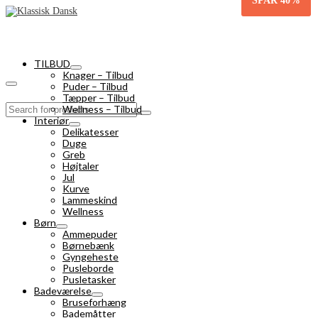
SPAR
40%
TILBUD
Knager – Tilbud
Puder – Tilbud
Tæpper – Tilbud
Search
Wellness – Tilbud
for:
Interiør
Delikatesser
Duge
Greb
Højtaler
Jul
Kurve
Lammeskind
Wellness
Børn
Ammepuder
Børnebænk
Gyngeheste
Pusleborde
Pusletasker
Badeværelse
Bruseforhæng
Bademåtter