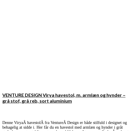
VENTURE DESIGN Virya havestol, m. armlæn og hynder –
grå stof, grå reb, sort aluminium
Denne ViryaÂ havestolÂ fra VentureÂ Design er både stilfuld i designet og
behagelig at sidde i. Her får du en havestol med armlæn og hynder i gråt