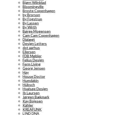
Bjørn Wiinblad
Bloomingville
Broste Copenhagen
by Brorson
By Fogstrup
By Lassen
By Wirth
Børge Mogensen
Cam Cam Copenhagen
Dialægt
Design Letters
dot aarhus
Eilersen
FDB Møbler
Felius Design
Ferm Living
Georg Jensen
Hay
House Doctor
Humdakin
Hübsch
Hvalsøe Design
Ib Laursen
Jørgen Bækmark
Kay Bojesen
Kähler
KREAFUNK
LIND DNA