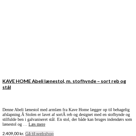
KAVE HOME Abeli lænestol, m. stofhynde – sort reb og
stål
Denne Abeli lænestol med armlæn fra Kave Home lægger op til behagelig
afslapning.Â Stolen er lavet af sortÂ reb og designet med en stofhynde og
stilfulde ben i galvaniseret stål. En stol, der både kan bruges indendørs som
lænestol og …
Læs mere
2.409,00
kr.
Gå til webshop