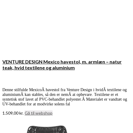
VENTURE DESIGN Mexico havestol, m. armlæn – natur
teak, hvid textilene og aluminium
Denne stilfulde MexicoÂ havestol fra Venture Design i hvidÂ textilene og
aluminiumÂ kan stables, så den er nemÂ at opbevare. Textilene er et
syntetisk stof lavet af PVC-behandlet polyester.Â Materialet er vandtæt og
UV-behandlet for at modvirke solens fal
1.509,00
kr.
Gå til webshop