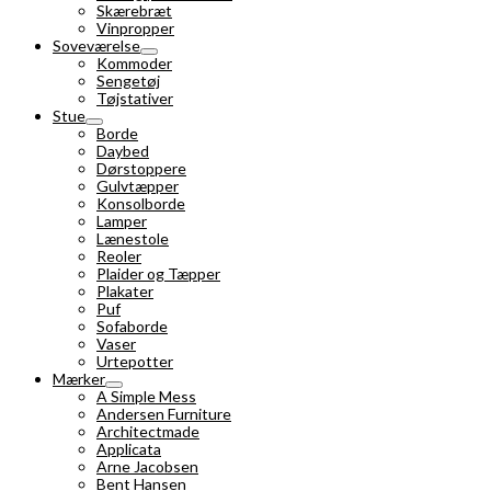
Skærebræt
Vinpropper
Soveværelse
Kommoder
Sengetøj
Tøjstativer
Stue
Borde
Daybed
Dørstoppere
Gulvtæpper
Konsolborde
Lamper
Lænestole
Reoler
Plaider og Tæpper
Plakater
Puf
Sofaborde
Vaser
Urtepotter
Mærker
A Simple Mess
Andersen Furniture
Architectmade
Applicata
Arne Jacobsen
Bent Hansen