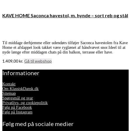
KAVE HOME Saconca havestol, m. hynde – sort reb og stål
Til middage derhjemme eller udendørs tilføjer Saconca havestolen fra Kave
Home et afslappet look takket være ryglænet af håndvævet snor.Ideel til at
nyde længe efter middagen chats på din balkon, terrasse eller have.
1.409,00
kr.
Gå til webshop
Informationer
Kontakt
Om KlassiskDansk.dk
Sitemap
Spørgsmål og svar
Privatlivs- og cookiepolitik
Følg på Facebook
Følg på Instagram
Følg med på sociale medier