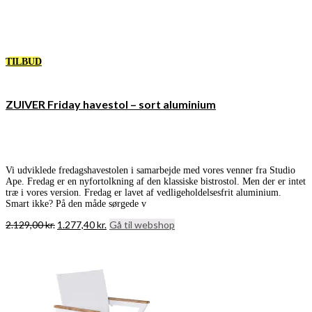
TILBUD
ZUIVER Friday havestol – sort aluminium
Vi udviklede fredagshavestolen i samarbejde med vores venner fra Studio
Ape. Fredag er en nyfortolkning af den klassiske bistrostol. Men der er intet
træ i vores version. Fredag er lavet af vedligeholdelsesfrit aluminium.
Smart ikke? På den måde sørgede v
Den
Den
2.129,00
kr.
1.277,40
kr.
Gå til webshop
oprindelige
aktuelle
pris
pris
var:
er:
2.129,00 kr..
1.277,40 kr..