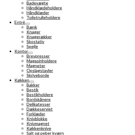
Badevægte
Håndklædeholdere
Håndklæder
Toiletrulleholdere
Entré
Bænk
Knager
Knagerækker
Skostativ
Spejle
Kontor
Brevpresser
Magasinholdere
Magneter
Opslagstavler
Skriveborde
Køkken
Bakker
Bestik
Bestikholdere
Bordskånere
Delikatesser
Dækkeserviet
Forklæder
Knivblokke
Knivmagnet
Køkkenknive
Salt og peber kværn