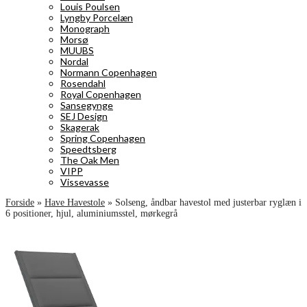
Louis Poulsen
Lyngby Porcelæn
Monograph
Morsø
MUUBS
Nordal
Normann Copenhagen
Rosendahl
Royal Copenhagen
Sansegynge
SEJ Design
Skagerak
Spring Copenhagen
Speedtsberg
The Oak Men
VIPP
Vissevasse
Forside
»
Have Havestole
»
Solseng, åndbar havestol med justerbar ryglæn i
6 positioner, hjul, aluminiumsstel, mørkegrå