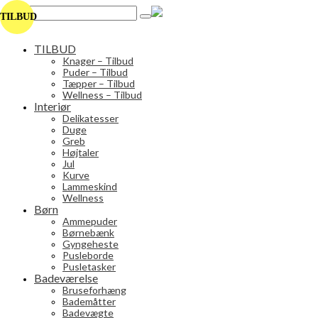
Search
TILBUD
for:
TILBUD
Knager – Tilbud
Puder – Tilbud
Tæpper – Tilbud
Wellness – Tilbud
Interiør
Delikatesser
Duge
Greb
Højtaler
Jul
Kurve
Lammeskind
Wellness
Børn
Ammepuder
Børnebænk
Gyngeheste
Pusleborde
Pusletasker
Badeværelse
Bruseforhæng
Bademåtter
Badevægte