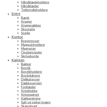
Håndklædeholdere
Håndklæder
Toiletrulleholdere
Entré
Bænk
Knager
Knagerækker
Skostativ
Spejle
Kontor
Brevpresser
Magasinholdere
Magneter
Opslagstavler
Skriveborde
Køkken
Bakker
Bestik
Bestikholdere
Bordskånere
Delikatesser
Dækkeserviet
Forklæder
Knivblokke
Knivmagnet
Køkkenknive
Salt og peber kværn
Skærebræt