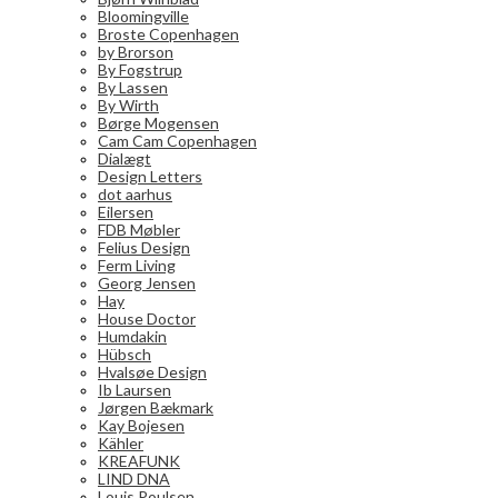
Bloomingville
Broste Copenhagen
by Brorson
By Fogstrup
By Lassen
By Wirth
Børge Mogensen
Cam Cam Copenhagen
Dialægt
Design Letters
dot aarhus
Eilersen
FDB Møbler
Felius Design
Ferm Living
Georg Jensen
Hay
House Doctor
Humdakin
Hübsch
Hvalsøe Design
Ib Laursen
Jørgen Bækmark
Kay Bojesen
Kähler
KREAFUNK
LIND DNA
Louis Poulsen