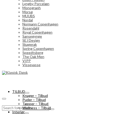
Lyngby Porcelæn
Monograph
Morsø
MUUBS
Nordal
Normann Copenhagen
Rosendahl
Royal Copenhagen
Sansegynge
SEJ Design
Skagerak
Spring Copenhagen
Speedtsberg
The Oak Men
VIPP
Vissevasse
TILBUD
Knager – Tilbud
Puder – Tilbud
Tæpper – Tilbud
Search
Wellness – Tilbud
for:
Interiør