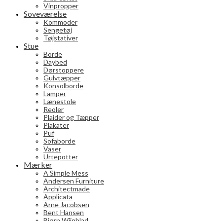
Vinpropper
Soveværelse
Kommoder
Sengetøj
Tøjstativer
Stue
Borde
Daybed
Dørstoppere
Gulvtæpper
Konsolborde
Lamper
Lænestole
Reoler
Plaider og Tæpper
Plakater
Puf
Sofaborde
Vaser
Urtepotter
Mærker
A Simple Mess
Andersen Furniture
Architectmade
Applicata
Arne Jacobsen
Bent Hansen
Bjørn Wiinblad