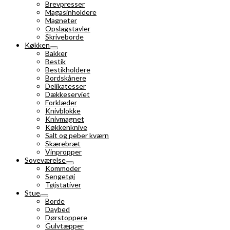
Brevpresser
Magasinholdere
Magneter
Opslagstavler
Skriveborde
Køkken
Bakker
Bestik
Bestikholdere
Bordskånere
Delikatesser
Dækkeserviet
Forklæder
Knivblokke
Knivmagnet
Køkkenknive
Salt og peber kværn
Skærebræt
Vinpropper
Soveværelse
Kommoder
Sengetøj
Tøjstativer
Stue
Borde
Daybed
Dørstoppere
Gulvtæpper