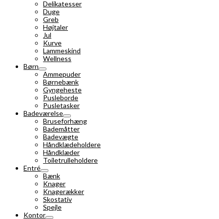
Delikatesser
Duge
Greb
Højtaler
Jul
Kurve
Lammeskind
Wellness
Børn
Ammepuder
Børnebænk
Gyngeheste
Pusleborde
Pusletasker
Badeværelse
Bruseforhæng
Bademåtter
Badevægte
Håndklædeholdere
Håndklæder
Toiletrulleholdere
Entré
Bænk
Knager
Knagerækker
Skostativ
Spejle
Kontor