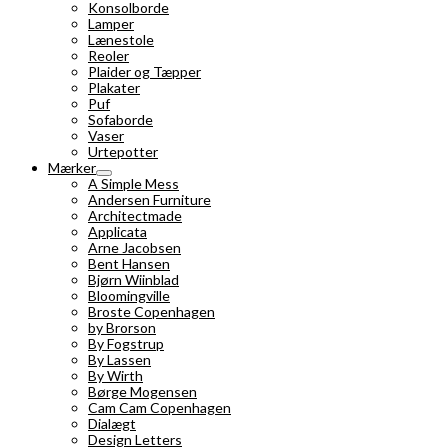
Konsolborde
Lamper
Lænestole
Reoler
Plaider og Tæpper
Plakater
Puf
Sofaborde
Vaser
Urtepotter
Mærker
A Simple Mess
Andersen Furniture
Architectmade
Applicata
Arne Jacobsen
Bent Hansen
Bjørn Wiinblad
Bloomingville
Broste Copenhagen
by Brorson
By Fogstrup
By Lassen
By Wirth
Børge Mogensen
Cam Cam Copenhagen
Dialægt
Design Letters