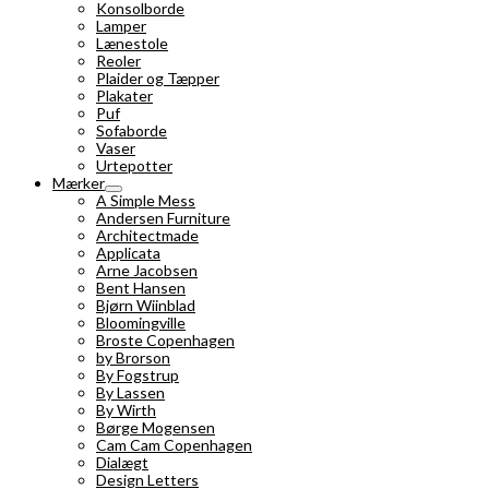
Konsolborde
Lamper
Lænestole
Reoler
Plaider og Tæpper
Plakater
Puf
Sofaborde
Vaser
Urtepotter
Mærker
A Simple Mess
Andersen Furniture
Architectmade
Applicata
Arne Jacobsen
Bent Hansen
Bjørn Wiinblad
Bloomingville
Broste Copenhagen
by Brorson
By Fogstrup
By Lassen
By Wirth
Børge Mogensen
Cam Cam Copenhagen
Dialægt
Design Letters