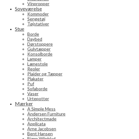
Vinpropper
Soveværelse
Kommoder
Sengetøj
Tøjstativer
Stue
Borde
Daybed
Dørstoppere
Gulvtæpper
Konsolborde
Lamper
Lænestole
Reoler
Plaider og Tæpper
Plakater
Puf
Sofaborde
Vaser
Urtepotter
Mærker
A Simple Mess
Andersen Furniture
Architectmade
Applicata
Arne Jacobsen
Bent Hansen
Bjørn Wiinblad