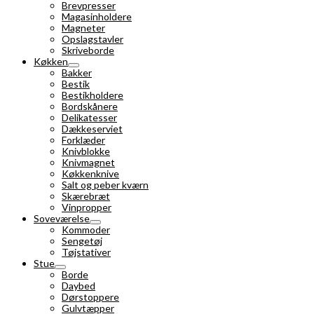
Brevpresser
Magasinholdere
Magneter
Opslagstavler
Skriveborde
Køkken
Bakker
Bestik
Bestikholdere
Bordskånere
Delikatesser
Dækkeserviet
Forklæder
Knivblokke
Knivmagnet
Køkkenknive
Salt og peber kværn
Skærebræt
Vinpropper
Soveværelse
Kommoder
Sengetøj
Tøjstativer
Stue
Borde
Daybed
Dørstoppere
Gulvtæpper