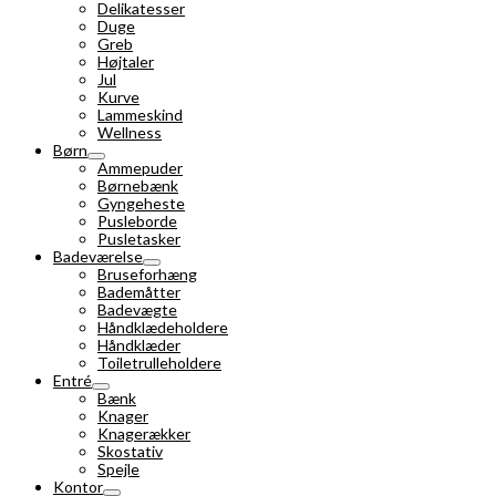
Delikatesser
Duge
Greb
Højtaler
Jul
Kurve
Lammeskind
Wellness
Børn
Ammepuder
Børnebænk
Gyngeheste
Pusleborde
Pusletasker
Badeværelse
Bruseforhæng
Bademåtter
Badevægte
Håndklædeholdere
Håndklæder
Toiletrulleholdere
Entré
Bænk
Knager
Knagerækker
Skostativ
Spejle
Kontor