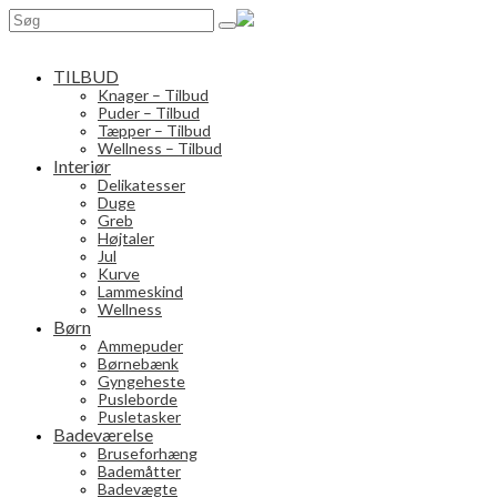
Search
for:
TILBUD
Knager – Tilbud
Puder – Tilbud
Tæpper – Tilbud
Wellness – Tilbud
Interiør
Delikatesser
Duge
Greb
Højtaler
Jul
Kurve
Lammeskind
Wellness
Børn
Ammepuder
Børnebænk
Gyngeheste
Pusleborde
Pusletasker
Badeværelse
Bruseforhæng
Bademåtter
Badevægte