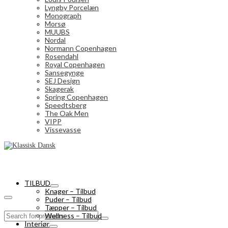
Lyngby Porcelæn
Monograph
Morsø
MUUBS
Nordal
Normann Copenhagen
Rosendahl
Royal Copenhagen
Sansegynge
SEJ Design
Skagerak
Spring Copenhagen
Speedtsberg
The Oak Men
VIPP
Vissevasse
TILBUD
Knager – Tilbud
Puder – Tilbud
Tæpper – Tilbud
Search
Wellness – Tilbud
for:
Interiør