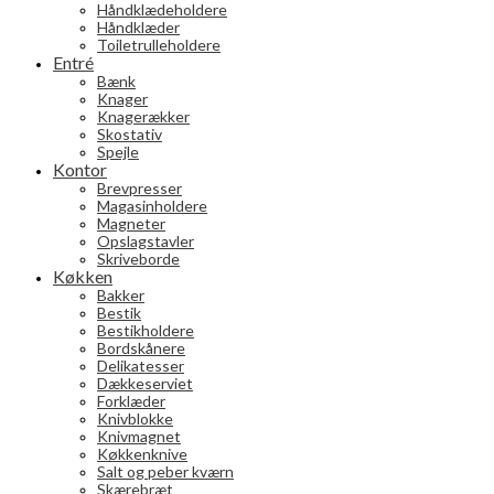
Håndklædeholdere
Håndklæder
Toiletrulleholdere
Entré
Bænk
Knager
Knagerækker
Skostativ
Spejle
Kontor
Brevpresser
Magasinholdere
Magneter
Opslagstavler
Skriveborde
Køkken
Bakker
Bestik
Bestikholdere
Bordskånere
Delikatesser
Dækkeserviet
Forklæder
Knivblokke
Knivmagnet
Køkkenknive
Salt og peber kværn
Skærebræt