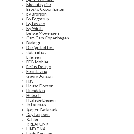
Bloomingville
Broste Copenhagen
by Brorson
By Fogstrup
By Lassen
By Wirth
Børge Mogensen
Cam Cam Copenhagen
Dialægt
Design Letters
dot aarhus
Eilersen
FDB Møbler
Felius Design
Ferm Living
Georg Jensen
Hay
House Doctor
Humdakin
Hübsch
Hvalsøe Design
Ib Laursen
Jørgen Bækmark
Kay Bojesen
Kähler
KREAFUNK
LIND DNA
Louis Poulsen