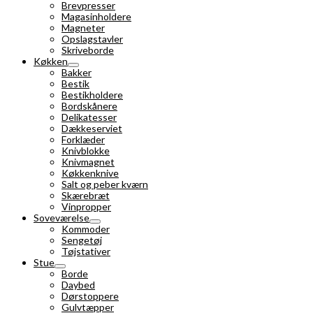
Brevpresser
Magasinholdere
Magneter
Opslagstavler
Skriveborde
Køkken
Bakker
Bestik
Bestikholdere
Bordskånere
Delikatesser
Dækkeserviet
Forklæder
Knivblokke
Knivmagnet
Køkkenknive
Salt og peber kværn
Skærebræt
Vinpropper
Soveværelse
Kommoder
Sengetøj
Tøjstativer
Stue
Borde
Daybed
Dørstoppere
Gulvtæpper