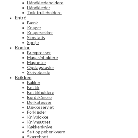
Håndklædeholdere
Håndklæder
Toiletrulleholdere
Entré
Bænk
Knager
Knagerækker
Skostativ
Spejle
Kontor
Brevpresser
Magasinholdere
Magneter
Opslagstavler
Skriveborde
Køkken
Bakker
Bestik
Bestikholdere
Bordskånere
Delikatesser
Dækkeserviet
Forklæder
Knivblokke
Knivmagnet
Køkkenknive
Salt og peber kværn
Skærebræt