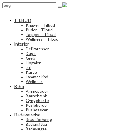
Search
for:
TILBUD
Knager – Tilbud
Puder – Tilbud
Tæpper – Tilbud
Wellness – Tilbud
Interiør
Delikatesser
Duge
Greb
Højtaler
Jul
Kurve
Lammeskind
Wellness
Børn
Ammepuder
Børnebænk
Gyngeheste
Pusleborde
Pusletasker
Badeværelse
Bruseforhæng
Bademåtter
Badevægte