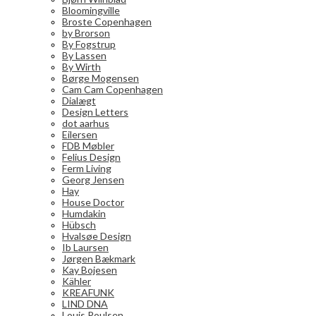
Bloomingville
Broste Copenhagen
by Brorson
By Fogstrup
By Lassen
By Wirth
Børge Mogensen
Cam Cam Copenhagen
Dialægt
Design Letters
dot aarhus
Eilersen
FDB Møbler
Felius Design
Ferm Living
Georg Jensen
Hay
House Doctor
Humdakin
Hübsch
Hvalsøe Design
Ib Laursen
Jørgen Bækmark
Kay Bojesen
Kähler
KREAFUNK
LIND DNA
Louis Poulsen