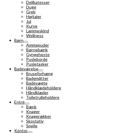
Delikatesser
Duge
Greb
Højtaler
Jul
Kurve
Lammeskind
Wellness
Børn
Ammepuder
Børnebænk
Gyngeheste
Pusleborde
Pusletasker
Badeværelse
Bruseforhæng
Bademåtter
Badevægte
Håndklædeholdere
Håndklæder
Toiletrulleholdere
Entré
Bænk
Knager
Knagerækker
Skostativ
Spejle
Kontor