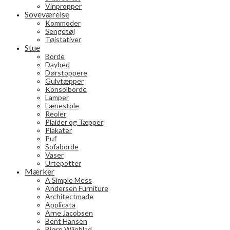
Vinpropper
Soveværelse
Kommoder
Sengetøj
Tøjstativer
Stue
Borde
Daybed
Dørstoppere
Gulvtæpper
Konsolborde
Lamper
Lænestole
Reoler
Plaider og Tæpper
Plakater
Puf
Sofaborde
Vaser
Urtepotter
Mærker
A Simple Mess
Andersen Furniture
Architectmade
Applicata
Arne Jacobsen
Bent Hansen
Bjørn Wiinblad