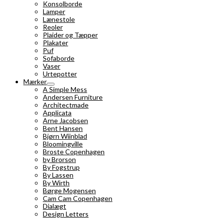
Konsolborde
Lamper
Lænestole
Reoler
Plaider og Tæpper
Plakater
Puf
Sofaborde
Vaser
Urtepotter
Mærker
A Simple Mess
Andersen Furniture
Architectmade
Applicata
Arne Jacobsen
Bent Hansen
Bjørn Wiinblad
Bloomingville
Broste Copenhagen
by Brorson
By Fogstrup
By Lassen
By Wirth
Børge Mogensen
Cam Cam Copenhagen
Dialægt
Design Letters