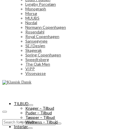
Lyngby Porcelæn
Monograph
Morsø
MUUBS
Nordal
Normann Copenhagen
Rosendahl
Royal Copenhagen
Sansegynge
SEJ Design
Skagerak
Spring Copenhagen
Speedtsberg
The Oak Men
VIPP
Vissevasse
TILBUD
Knager – Tilbud
Puder – Tilbud
Tæpper – Tilbud
Search
Wellness – Tilbud
for:
Interiør