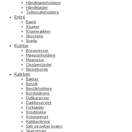
Håndklædeholdere
Håndklæder
Toiletrulleholdere
Entré
Bænk
Knager
Knagerækker
Skostativ
Spejle
Kontor
Brevpresser
Magasinholdere
Magneter
Opslagstavler
Skriveborde
Køkken
Bakker
Bestik
Bestikholdere
Bordskånere
Delikatesser
Dækkeserviet
Forklæder
Knivblokke
Knivmagnet
Køkkenknive
Salt og peber kværn
Skærebræt