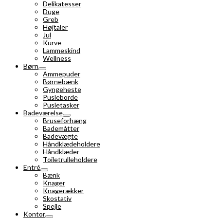
Delikatesser
Duge
Greb
Højtaler
Jul
Kurve
Lammeskind
Wellness
Børn
Ammepuder
Børnebænk
Gyngeheste
Pusleborde
Pusletasker
Badeværelse
Bruseforhæng
Bademåtter
Badevægte
Håndklædeholdere
Håndklæder
Toiletrulleholdere
Entré
Bænk
Knager
Knagerækker
Skostativ
Spejle
Kontor