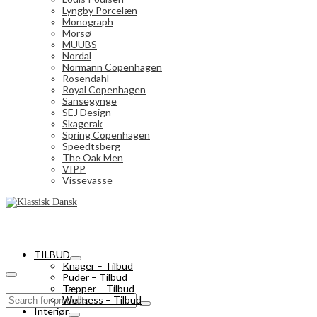
Lyngby Porcelæn
Monograph
Morsø
MUUBS
Nordal
Normann Copenhagen
Rosendahl
Royal Copenhagen
Sansegynge
SEJ Design
Skagerak
Spring Copenhagen
Speedtsberg
The Oak Men
VIPP
Vissevasse
TILBUD
Knager – Tilbud
Puder – Tilbud
Tæpper – Tilbud
Search
Wellness – Tilbud
for:
Interiør