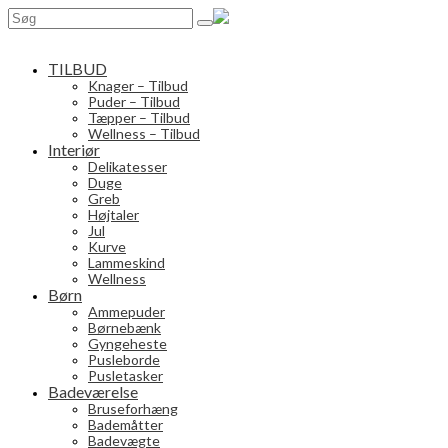
Search
for:
TILBUD
Knager – Tilbud
Puder – Tilbud
Tæpper – Tilbud
Wellness – Tilbud
Interiør
Delikatesser
Duge
Greb
Højtaler
Jul
Kurve
Lammeskind
Wellness
Børn
Ammepuder
Børnebænk
Gyngeheste
Pusleborde
Pusletasker
Badeværelse
Bruseforhæng
Bademåtter
Badevægte