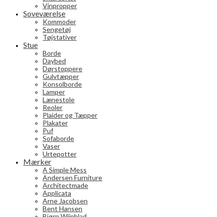
Vinpropper
Soveværelse
Kommoder
Sengetøj
Tøjstativer
Stue
Borde
Daybed
Dørstoppere
Gulvtæpper
Konsolborde
Lamper
Lænestole
Reoler
Plaider og Tæpper
Plakater
Puf
Sofaborde
Vaser
Urtepotter
Mærker
A Simple Mess
Andersen Furniture
Architectmade
Applicata
Arne Jacobsen
Bent Hansen
Bjørn Wiinblad