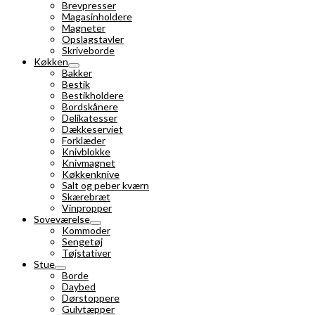
Brevpresser
Magasinholdere
Magneter
Opslagstavler
Skriveborde
Køkken
Bakker
Bestik
Bestikholdere
Bordskånere
Delikatesser
Dækkeserviet
Forklæder
Knivblokke
Knivmagnet
Køkkenknive
Salt og peber kværn
Skærebræt
Vinpropper
Soveværelse
Kommoder
Sengetøj
Tøjstativer
Stue
Borde
Daybed
Dørstoppere
Gulvtæpper