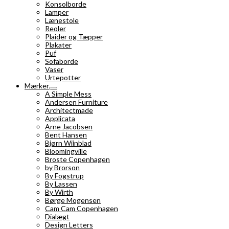
Konsolborde
Lamper
Lænestole
Reoler
Plaider og Tæpper
Plakater
Puf
Sofaborde
Vaser
Urtepotter
Mærker
A Simple Mess
Andersen Furniture
Architectmade
Applicata
Arne Jacobsen
Bent Hansen
Bjørn Wiinblad
Bloomingville
Broste Copenhagen
by Brorson
By Fogstrup
By Lassen
By Wirth
Børge Mogensen
Cam Cam Copenhagen
Dialægt
Design Letters