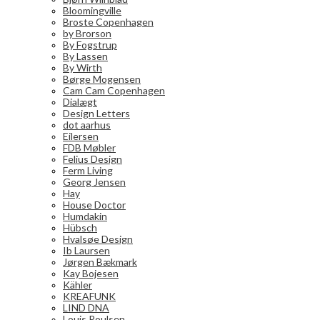
Bloomingville
Broste Copenhagen
by Brorson
By Fogstrup
By Lassen
By Wirth
Børge Mogensen
Cam Cam Copenhagen
Dialægt
Design Letters
dot aarhus
Eilersen
FDB Møbler
Felius Design
Ferm Living
Georg Jensen
Hay
House Doctor
Humdakin
Hübsch
Hvalsøe Design
Ib Laursen
Jørgen Bækmark
Kay Bojesen
Kähler
KREAFUNK
LIND DNA
Louis Poulsen