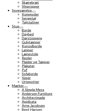
Skærebræt
Vinpropper
Soveværelse
Kommoder
Sengetøj
Tøjstativer
Stue
Borde
Daybed
Dørstoppere
Gulvtæpper
Konsolborde
Lamper
Lænestole
Reoler
Plaider og Tæpper
Plakater
Puf
Sofaborde
Vaser
Urtepotter
Mærker
A Simple Mess
Andersen Furniture
Architectmade
Applicata
Arne Jacobsen
Bent Hansen