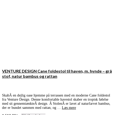
VENTURE DESIGN Cane foldestol til haven, m. hynde – grå
stof, natur bambus og rattan
SkabÂ en dejlig oase hjemme på terrassen med en moderne Cane foldestol
fra Venture Design. Denne komfortable havestol skaber en tropisk følelse
med sit gennemtænkteÂ design. Â StolenÂ er lavet af naturfarvet bambus,
der er bundet sammen med rattan, og …
Læs mere