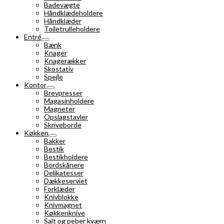
Badevægte
Håndklædeholdere
Håndklæder
Toiletrulleholdere
Entré
Bænk
Knager
Knagerækker
Skostativ
Spejle
Kontor
Brevpresser
Magasinholdere
Magneter
Opslagstavler
Skriveborde
Køkken
Bakker
Bestik
Bestikholdere
Bordskånere
Delikatesser
Dækkeserviet
Forklæder
Knivblokke
Knivmagnet
Køkkenknive
Salt og peber kværn