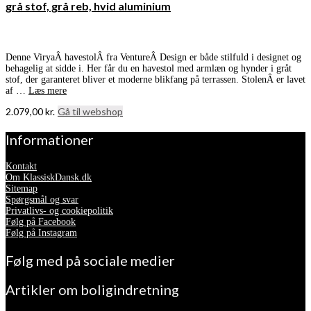
grå stof, grå reb, hvid aluminium
Denne ViryaÂ havestolÂ fra VentureÂ Design er både stilfuld i designet og
behagelig at sidde i. Her får du en havestol med armlæn og hynder i gråt
stof, der garanteret bliver et moderne blikfang på terrassen. StolenÂ er lavet
af …
Læs mere
2.079,00
kr.
Gå til webshop
Informationer
Kontakt
Om KlassiskDansk.dk
Sitemap
Spørgsmål og svar
Privatlivs- og cookiepolitik
Følg på Facebook
Følg på Instagram
Følg med på sociale medier
Artikler om boligindretning