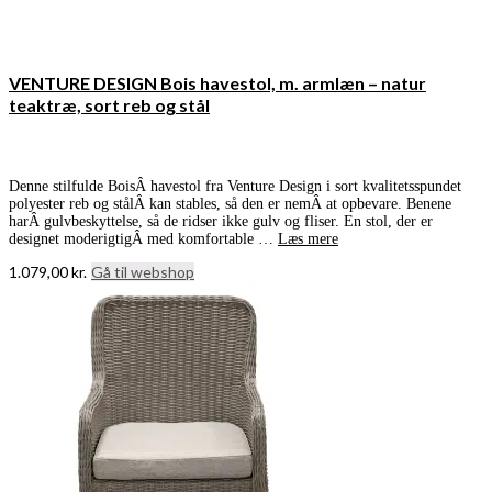
VENTURE DESIGN Bois havestol, m. armlæn – natur
teaktræ, sort reb og stål
Denne stilfulde BoisÂ havestol fra Venture Design i sort kvalitetsspundet
polyester reb og stålÂ kan stables, så den er nemÂ at opbevare. Benene
harÂ gulvbeskyttelse, så de ridser ikke gulv og fliser. En stol, der er
designet moderigtigÂ med komfortable …
Læs mere
1.079,00
kr.
Gå til webshop