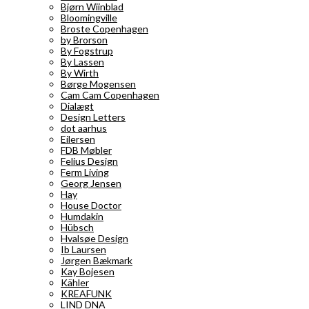
Bjørn Wiinblad
Bloomingville
Broste Copenhagen
by Brorson
By Fogstrup
By Lassen
By Wirth
Børge Mogensen
Cam Cam Copenhagen
Dialægt
Design Letters
dot aarhus
Eilersen
FDB Møbler
Felius Design
Ferm Living
Georg Jensen
Hay
House Doctor
Humdakin
Hübsch
Hvalsøe Design
Ib Laursen
Jørgen Bækmark
Kay Bojesen
Kähler
KREAFUNK
LIND DNA