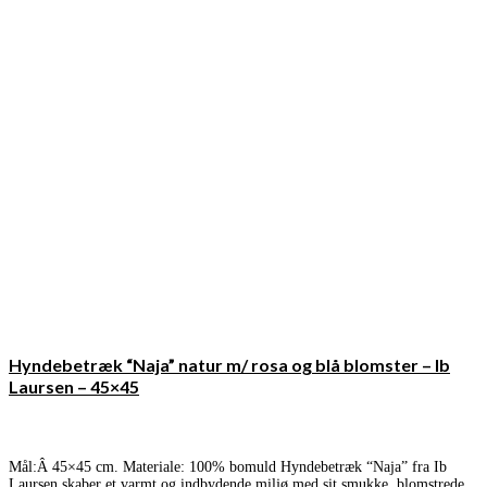
Hyndebetræk “Naja” natur m/ rosa og blå blomster – Ib
Laursen – 45×45
Mål:Â 45×45 cm. Materiale: 100% bomuld Hyndebetræk “Naja” fra Ib
Laursen skaber et varmt og indbydende miljø med sit smukke, blomstrede