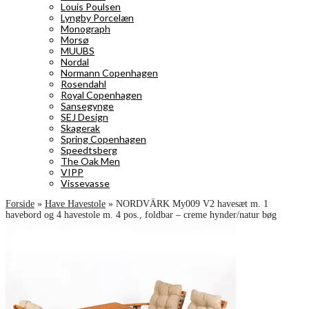
Louis Poulsen
Lyngby Porcelæn
Monograph
Morsø
MUUBS
Nordal
Normann Copenhagen
Rosendahl
Royal Copenhagen
Sansegynge
SEJ Design
Skagerak
Spring Copenhagen
Speedtsberg
The Oak Men
VIPP
Vissevasse
Forside
»
Have Havestole
»
NORDVÄRK My009 V2 havesæt m. 1
havebord og 4 havestole m. 4 pos., foldbar – creme hynder/natur bøg