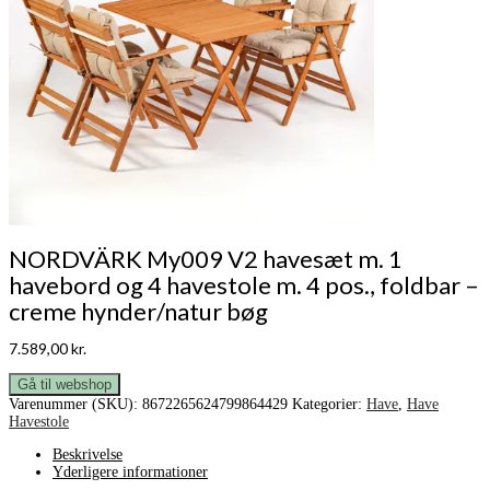
NORDVÄRK My009 V2 havesæt m. 1
havebord og 4 havestole m. 4 pos., foldbar –
creme hynder/natur bøg
7.589,00
kr.
Gå til webshop
Varenummer (SKU):
8672265624799864429
Kategorier:
Have
,
Have
Havestole
Beskrivelse
Yderligere informationer