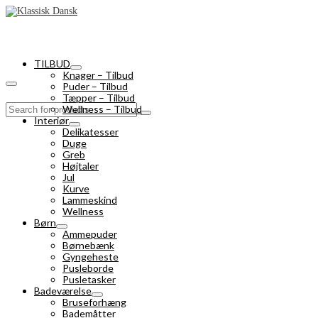
TILBUD
Knager – Tilbud
Puder – Tilbud
Tæpper – Tilbud
Search
Wellness – Tilbud
for:
Interiør
Delikatesser
Duge
Greb
Højtaler
Jul
Kurve
Lammeskind
Wellness
Børn
Ammepuder
Børnebænk
Gyngeheste
Pusleborde
Pusletasker
Badeværelse
Bruseforhæng
Bademåtter