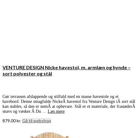
VENTURE DESIGN Nicke havestol, m. armlæn og hynde –
sort polyester og stål
Gør terrassen afslappende og stilfuld med en masse havestole og et
havebord. Denne smagfulde NickeÂ havestol fra Venture Design iÂ sort stål
kan stables, så den er nemÂ at opbevare. Stål er et materiale, der frastøderÂ
snavs og væsker.Â Du …
Læs mere
879,00
kr.
Gå til webshop