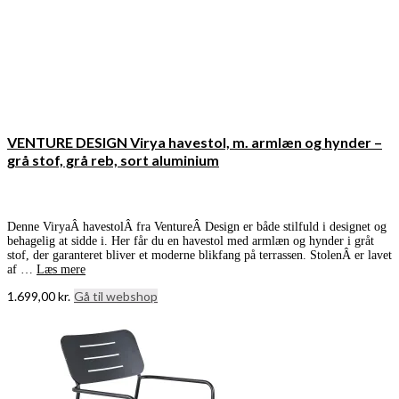
VENTURE DESIGN Virya havestol, m. armlæn og hynder –
grå stof, grå reb, sort aluminium
Denne ViryaÂ havestolÂ fra VentureÂ Design er både stilfuld i designet og
behagelig at sidde i. Her får du en havestol med armlæn og hynder i gråt
stof, der garanteret bliver et moderne blikfang på terrassen. StolenÂ er lavet
af …
Læs mere
1.699,00
kr.
Gå til webshop