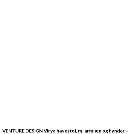
VENTURE DESIGN Virya havestol, m. armlæn og hynder –