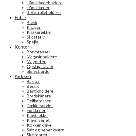
Håndklædeholdere
Håndklæder
Toiletrulleholdere
Entré
Bænk
Knager
Knagerækker
Skostativ
Spejle
Kontor
Brevpresser
Magasinholdere
Magneter
Opslagstavler
Skriveborde
Køkken
Bakker
Bestik
Bestikholdere
Bordskånere
Delikatesser
Dækkeserviet
Forklæder
Knivblokke
Knivmagnet
Køkkenknive
Salt og peber kværn
Skærebræt