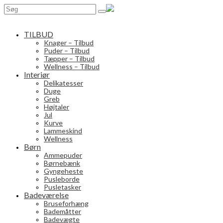
Search
for:
TILBUD
Knager – Tilbud
Puder – Tilbud
Tæpper – Tilbud
Wellness – Tilbud
Interiør
Delikatesser
Duge
Greb
Højtaler
Jul
Kurve
Lammeskind
Wellness
Børn
Ammepuder
Børnebænk
Gyngeheste
Pusleborde
Pusletasker
Badeværelse
Bruseforhæng
Bademåtter
Badevægte