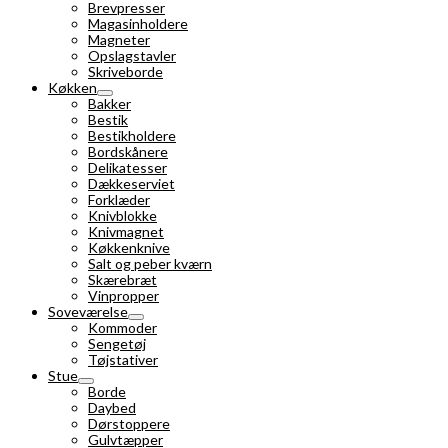
Brevpresser
Magasinholdere
Magneter
Opslagstavler
Skriveborde
Køkken
Bakker
Bestik
Bestikholdere
Bordskånere
Delikatesser
Dækkeserviet
Forklæder
Knivblokke
Knivmagnet
Køkkenknive
Salt og peber kværn
Skærebræt
Vinpropper
Soveværelse
Kommoder
Sengetøj
Tøjstativer
Stue
Borde
Daybed
Dørstoppere
Gulvtæpper