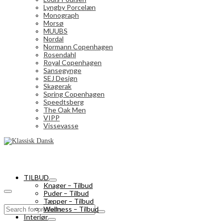
Lyngby Porcelæn
Monograph
Morsø
MUUBS
Nordal
Normann Copenhagen
Rosendahl
Royal Copenhagen
Sansegynge
SEJ Design
Skagerak
Spring Copenhagen
Speedtsberg
The Oak Men
VIPP
Vissevasse
TILBUD
Knager – Tilbud
Puder – Tilbud
Tæpper – Tilbud
Search
Wellness – Tilbud
for:
Interiør