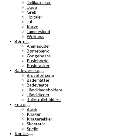
Delikatesser
Duge
Greb
Højtaler
Jul
Kurve
Lammeskind
Wellness
Børn
Ammepuder
Børnebænk
Gyngeheste
Pusleborde
Pusletasker
Badeværelse
Bruseforhæng
Bademåtter
Badevægte
Håndklædeholdere
Håndklæder
Toiletrulleholdere
Entré
Bænk
Knager
Knagerækker
Skostativ
Spejle
Kontor