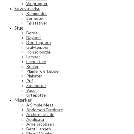
Vinpropper
Soveværelse
Kommoder
Sengetøj
Tøjstativer
Stue
Borde
Daybed
Dørstoppere
Gulvtæpper
Konsolborde
Lamper
Lænestole
Reoler
Plaider og Tæpper
Plakater
Puf
Sofaborde
Vaser
Urtepotter
Mærker
A Simple Mess
Andersen Furniture
Architectmade
Applicata
Arne Jacobsen
Bent Hansen
Bjørn Wiinblad