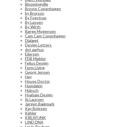
Bloomingville
Broste Copenhagen
by Brorson
By Fogstrup
By Lassen
By Wirth
Børge Mogensen
Cam Cam Copenhagen
Dialægt
Design Letters
dot aarhus
Eilersen
FDB Møbler
Felius Design
Ferm Living
Georg Jensen
Hay
House Doctor
Humdakin
Hübsch
Hvalsøe Design
Ib Laursen
Jørgen Bækmark
Kay Bojesen
Kähler
KREAFUNK
LIND DNA
Louis Poulsen