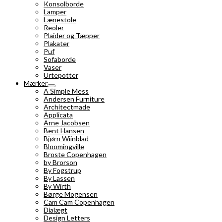
Konsolborde
Lamper
Lænestole
Reoler
Plaider og Tæpper
Plakater
Puf
Sofaborde
Vaser
Urtepotter
Mærker
A Simple Mess
Andersen Furniture
Architectmade
Applicata
Arne Jacobsen
Bent Hansen
Bjørn Wiinblad
Bloomingville
Broste Copenhagen
by Brorson
By Fogstrup
By Lassen
By Wirth
Børge Mogensen
Cam Cam Copenhagen
Dialægt
Design Letters