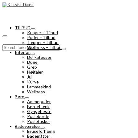
TILBUD
Knager – Tilbud
Puder – Tilbud
Tæpper – Tilbud
Search
Wellness – Tilbud
for:
Interiør
Delikatesser
Duge
Greb
Højtaler
Jul
Kurve
Lammeskind
Wellness
Børn
Ammepuder
Børnebænk
Gyngeheste
Pusleborde
Pusletasker
Badeværelse
Bruseforhæng
Bademåtter