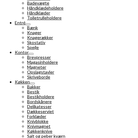
Badevægte
Håndklædeholdere
Håndklæder
Toiletrulleholdere
Entré
Bænk
Knager
Knagerækker
Skostativ
Spejle
Kontor
Brevpresser
Magasinholdere
Magneter
Opslagstavler
Skriveborde
Køkken
Bakker
Bestik
Bestikholdere
Bordskånere
Delikatesser
Dækkeserviet
Forklæder
Knivblokke
Knivmagnet
Køkkenknive
Salt og peber kværn