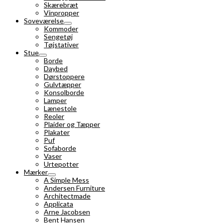
Skærebræt
Vinpropper
Soveværelse
Kommoder
Sengetøj
Tøjstativer
Stue
Borde
Daybed
Dørstoppere
Gulvtæpper
Konsolborde
Lamper
Lænestole
Reoler
Plaider og Tæpper
Plakater
Puf
Sofaborde
Vaser
Urtepotter
Mærker
A Simple Mess
Andersen Furniture
Architectmade
Applicata
Arne Jacobsen
Bent Hansen