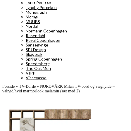
Louis Poulsen
Lyngby Porcelæn
Monograph
Morsø
MUUBS
Nordal
Normann Copenhagen
Rosendahl
Royal Copenhagen
Sansegynge
SEJ Design
Skagerak
Spring Copenhagen
Speedtsberg
The Oak Men
VIPP
Vissevasse
Forside
»
TV-Borde
»
NORDVÄRK Milan TV-bord og væghylde –
valnød/hvid marmorlook melamin (sæt med 2)