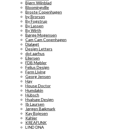
Bjørn Wiinblad
Bloomingville
Broste Copenhagen
by Brorson
By Fogstrup
By Lassen
By Wirth
Børge Mogensen
Cam Cam Copenhagen
Dialægt
Design Letters
dot aarhus
Eilersen
FDB Møbler
Felius Design
Ferm Living
Georg Jensen
Hay
House Doctor
Humdakin
Hübsch
Hvalsøe Design
Ib Laursen
Jørgen Bækmark
Kay Bojesen
Kähler
KREAFUNK
LIND DNA