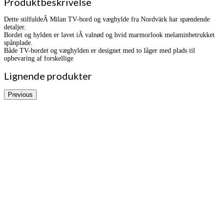
Produktbeskrivelse
Dette stilfuldeÂ Milan TV-bord og væghylde fra Nordvärk har spændende
detaljer.
Bordet og hylden er lavet iÂ valnød og hvid marmorlook melaminbetrukket
spånplade.
Både TV-bordet og væghylden er designet med to låger med plads til
opbevaring af forskellige
Lignende produkter
Previous