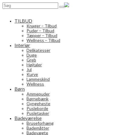
Search
for:
TILBUD
Knager – Tilbud
Puder – Tilbud
Tæpper – Tilbud
Wellness – Tilbud
Interiør
Delikatesser
Duge
Greb
Højtaler
Jul
Kurve
Lammeskind
Wellness
Børn
Ammepuder
Børnebænk
Gyngeheste
Pusleborde
Pusletasker
Badeværelse
Bruseforhæng
Bademåtter
Badevægte