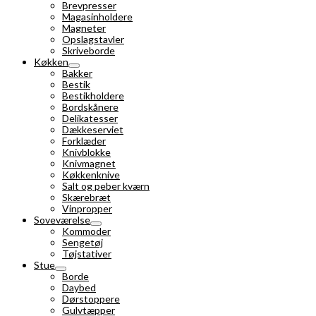
Brevpresser
Magasinholdere
Magneter
Opslagstavler
Skriveborde
Køkken
Bakker
Bestik
Bestikholdere
Bordskånere
Delikatesser
Dækkeserviet
Forklæder
Knivblokke
Knivmagnet
Køkkenknive
Salt og peber kværn
Skærebræt
Vinpropper
Soveværelse
Kommoder
Sengetøj
Tøjstativer
Stue
Borde
Daybed
Dørstoppere
Gulvtæpper