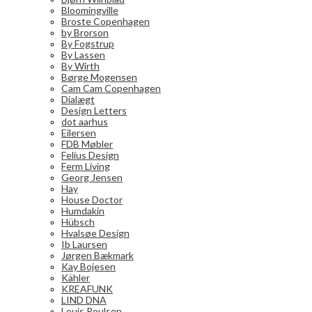
Bloomingville
Broste Copenhagen
by Brorson
By Fogstrup
By Lassen
By Wirth
Børge Mogensen
Cam Cam Copenhagen
Dialægt
Design Letters
dot aarhus
Eilersen
FDB Møbler
Felius Design
Ferm Living
Georg Jensen
Hay
House Doctor
Humdakin
Hübsch
Hvalsøe Design
Ib Laursen
Jørgen Bækmark
Kay Bojesen
Kähler
KREAFUNK
LIND DNA
Louis Poulsen