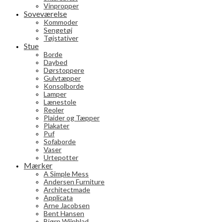
Vinpropper
Soveværelse
Kommoder
Sengetøj
Tøjstativer
Stue
Borde
Daybed
Dørstoppere
Gulvtæpper
Konsolborde
Lamper
Lænestole
Reoler
Plaider og Tæpper
Plakater
Puf
Sofaborde
Vaser
Urtepotter
Mærker
A Simple Mess
Andersen Furniture
Architectmade
Applicata
Arne Jacobsen
Bent Hansen
Bjørn Wiinblad