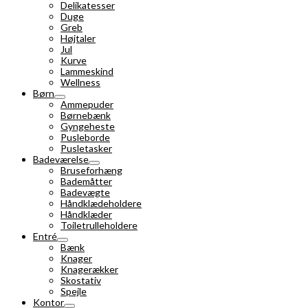
Delikatesser
Duge
Greb
Højtaler
Jul
Kurve
Lammeskind
Wellness
Børn
Ammepuder
Børnebænk
Gyngeheste
Pusleborde
Pusletasker
Badeværelse
Bruseforhæng
Bademåtter
Badevægte
Håndklædeholdere
Håndklæder
Toiletrulleholdere
Entré
Bænk
Knager
Knagerækker
Skostativ
Spejle
Kontor