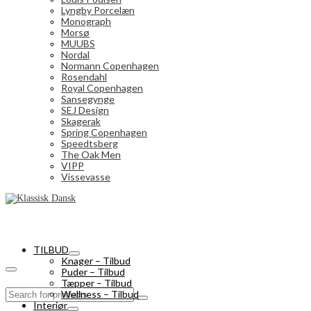
Lyngby Porcelæn
Monograph
Morsø
MUUBS
Nordal
Normann Copenhagen
Rosendahl
Royal Copenhagen
Sansegynge
SEJ Design
Skagerak
Spring Copenhagen
Speedtsberg
The Oak Men
VIPP
Vissevasse
TILBUD
Knager – Tilbud
Puder – Tilbud
Tæpper – Tilbud
Search
Wellness – Tilbud
for:
Interiør