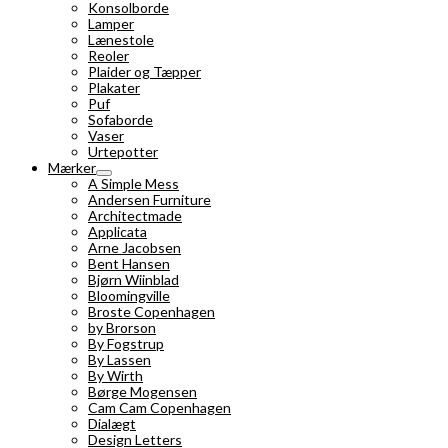
Konsolborde
Lamper
Lænestole
Reoler
Plaider og Tæpper
Plakater
Puf
Sofaborde
Vaser
Urtepotter
Mærker
A Simple Mess
Andersen Furniture
Architectmade
Applicata
Arne Jacobsen
Bent Hansen
Bjørn Wiinblad
Bloomingville
Broste Copenhagen
by Brorson
By Fogstrup
By Lassen
By Wirth
Børge Mogensen
Cam Cam Copenhagen
Dialægt
Design Letters