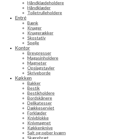
Håndklædeholdere
Håndklæder
Toiletrulleholdere
Entré
Bænk
Knager
Knagerækker
Skostativ
Spejle
Kontor
Brevpresser
Magasinholdere
Magneter
Opslagstavler
Skriveborde
Køkken
Bakker
Bestik
Bestikholdere
Bordskånere
Delikatesser
Dækkeserviet
Forklæder
Knivblokke
Knivmagnet
Køkkenknive
Salt og peber kværn
Skærebræt