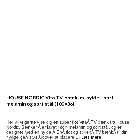
HOUSE NORDIC Vita TV-bænk, m. hylde – sort
melamin og sort stål (100×36)
Her vil vi gerne vise dig en super flot VitaÂ TV-bænk fra House
Nordic. BænkenÂ er lavet i sort melamin og sort stål, og er
designet med en hylde.Â EnÂ flot og stilrenÂ TV-bænkÂ til din
hyggeligeÂ stue.Udover at placere …
Læs mere