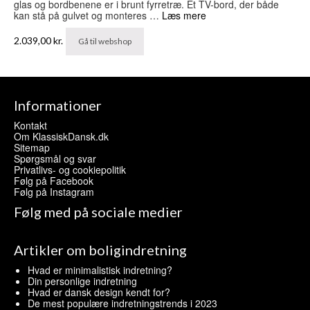
glas og bordbenene er i brunt fyrretræ. Et TV-bord, der både
kan stå på gulvet og monteres …
Læs mere
2.039,00
kr.
Gå til webshop
Informationer
Kontakt
Om KlassiskDansk.dk
Sitemap
Spørgsmål og svar
Privatlivs- og cookiepolitik
Følg på Facebook
Følg på Instagram
Følg med på sociale medier
Artikler om boligindretning
Hvad er minimalistisk indretning?
Din personlige indretning
Hvad er dansk design kendt for?
De mest populære indretningstrends i 2023