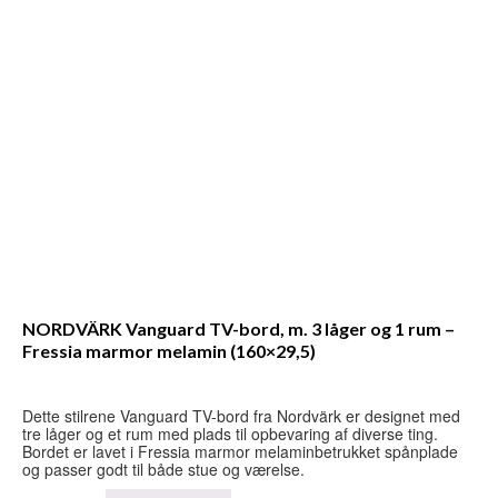
NORDVÄRK Vanguard TV-bord, m. 3 låger og 1 rum –
Fressia marmor melamin (160×29,5)
Dette stilrene Vanguard TV-bord fra Nordvärk er designet med
tre låger og et rum med plads til opbevaring af diverse ting.
Bordet er lavet i Fressia marmor melaminbetrukket spånplade
og passer godt til både stue og værelse.