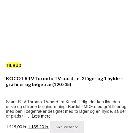
TILBUD
KOCOT RTV Toronto TV-bord, m. 2 låger og 1 hylde –
grå finér og bøgetræ (120×35)
Skønt RTV Toronto TV-bord fra Kocot til dig, der kan lide den
enkle og stilrene boligindretning. Bordet i MDF med gråt finér og
med ben i bøgetræ er designet med to låger og en hylde, så der
er plads til …
Læs mere
Den
Den
1.419,00
kr.
1.135,20
kr.
Gå til webshop
oprindelige
aktuelle
pris
pris