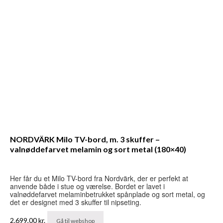
NORDVÄRK Milo TV-bord, m. 3 skuffer –
valnøddefarvet melamin og sort metal (180×40)
Her får du et Milo TV-bord fra Nordvärk, der er perfekt at
anvende både i stue og værelse. Bordet er lavet i
valnøddefarvet melaminbetrukket spånplade og sort metal, og
det er designet med 3 skuffer til nipseting.
2.699,00
kr.
Gå til webshop