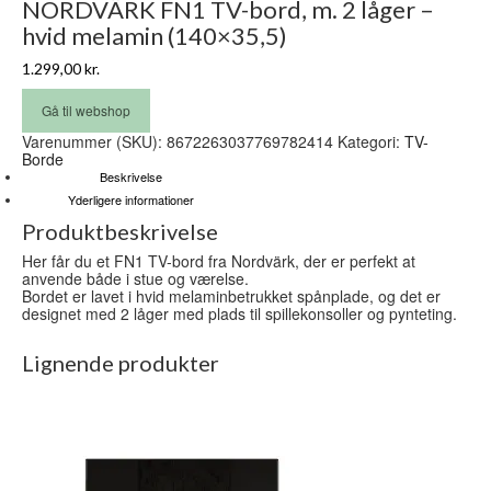
NORDVÄRK FN1 TV-bord, m. 2 låger –
hvid melamin (140×35,5)
1.299,00
kr.
Gå til webshop
Varenummer (SKU):
8672263037769782414
Kategori:
TV-
Borde
Beskrivelse
Yderligere informationer
Produktbeskrivelse
Her får du et FN1 TV-bord fra Nordvärk, der er perfekt at
anvende både i stue og værelse.
Bordet er lavet i hvid melaminbetrukket spånplade, og det er
designet med 2 låger med plads til spillekonsoller og pynteting.
Lignende produkter