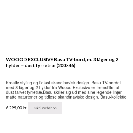
WOOOD EXCLUSIVE Basu TV-bord, m. 3 låger og 2
hylder – dust fyrretræ (200×46)
Kreativ styling og tidløst skandinavisk design. Basu TV-bordet
med 3 låger og 2 hylder fra Woood Exclusive er fremstillet af
dust farvet fyrretræ.Basu skiller sig ud med sine legende linjer,
matte naturtoner og tidløse skandinaviske design. Basu-kollektio
6.299,00
kr.
Gå til webshop
PAR