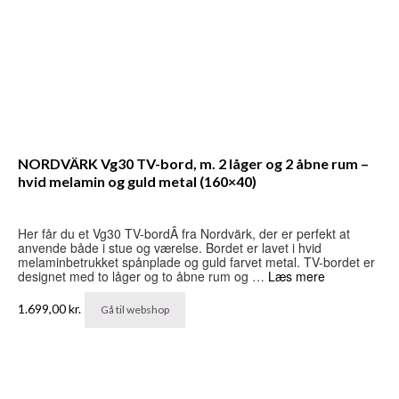
NORDVÄRK Vg30 TV-bord, m. 2 låger og 2 åbne rum –
hvid melamin og guld metal (160×40)
Her får du et Vg30 TV-bordÂ fra Nordvärk, der er perfekt at
anvende både i stue og værelse. Bordet er lavet i hvid
melaminbetrukket spånplade og guld farvet metal. TV-bordet er
designet med to låger og to åbne rum og …
Læs mere
1.699,00
kr.
Gå til webshop