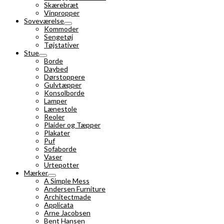
Skærebræt
Vinpropper
Soveværelse
Kommoder
Sengetøj
Tøjstativer
Stue
Borde
Daybed
Dørstoppere
Gulvtæpper
Konsolborde
Lamper
Lænestole
Reoler
Plaider og Tæpper
Plakater
Puf
Sofaborde
Vaser
Urtepotter
Mærker
A Simple Mess
Andersen Furniture
Architectmade
Applicata
Arne Jacobsen
Bent Hansen