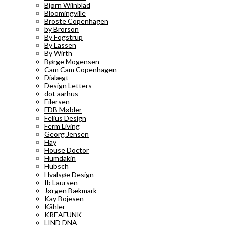
Bjørn Wiinblad
Bloomingville
Broste Copenhagen
by Brorson
By Fogstrup
By Lassen
By Wirth
Børge Mogensen
Cam Cam Copenhagen
Dialægt
Design Letters
dot aarhus
Eilersen
FDB Møbler
Felius Design
Ferm Living
Georg Jensen
Hay
House Doctor
Humdakin
Hübsch
Hvalsøe Design
Ib Laursen
Jørgen Bækmark
Kay Bojesen
Kähler
KREAFUNK
LIND DNA