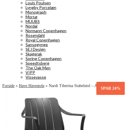
Louis Poulsen
Lyngby Porcelæn
Monograph
Morsø
MUUBS
Nordal
Normann Copenhagen
Rosendahl
Royal Copenhagen
Sansegynge
SEJ Design
Skagerak
Spring Copenhagen
Speedtsberg
The Oak Men
VIPP
Vissevasse
Forside
»
Have Havestole
»
Nardi Tiberina Stabelstol – Antracit
SPAR
24%