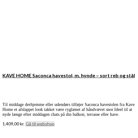
KAVE HOME Saconca havestol, m. hynde – sort reb og stål
Til middage derhjemme eller udendørs tilføjer Saconca havestolen fra Kave
Home et afslappet look takket være ryglænet af håndvævet snor.Ideel til at
nyde længe efter middagen chats på din balkon, terrasse eller have.
1.409,00
kr.
Gå til webshop