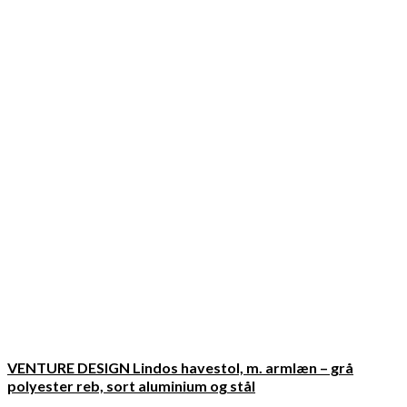
VENTURE DESIGN Lindos havestol, m. armlæn – grå
polyester reb, sort aluminium og stål