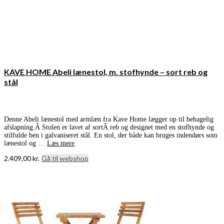
KAVE HOME Abeli lænestol, m. stofhynde – sort reb og
stål
Denne Abeli lænestol med armlæn fra Kave Home lægger op til behagelig
afslapning.Â Stolen er lavet af sortÂ reb og designet med en stofhynde og
stilfulde ben i galvaniseret stål. En stol, der både kan bruges indendørs som
lænestol og …
Læs mere
2.409,00
kr.
Gå til webshop