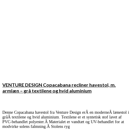
VENTURE DESIGN Copacabana recliner havestol, m.
armlæn – grå textilene og hvid aluminium
Denne Copacabana havestol fra Venture Design erÂ en moderneÂ lænestol i
gråÂ textilene og hvid aluminium. Textilene er et syntetisk stof lavet af
PVC-behandlet polyester.Â Materialet er vandtæt og UV-behandlet for at
modvirke solens falmning.Â Stolens ryg