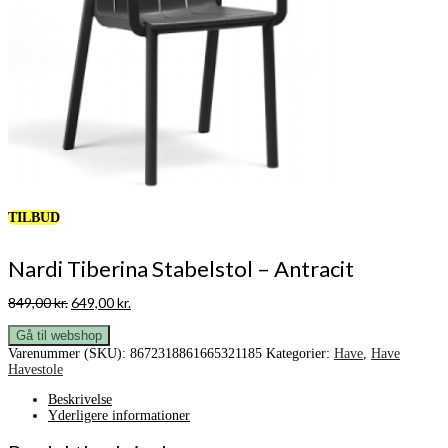
TILBUD
Nardi Tiberina Stabelstol – Antracit
Den
Den
849,00
kr.
649,00
kr.
oprindelige
aktuelle
pris
pris
Gå til webshop
var:
er:
Varenummer (SKU):
8672318861665321185
Kategorier:
Have
,
Have
849,00 kr..
649,00 kr..
Havestole
Beskrivelse
Yderligere informationer