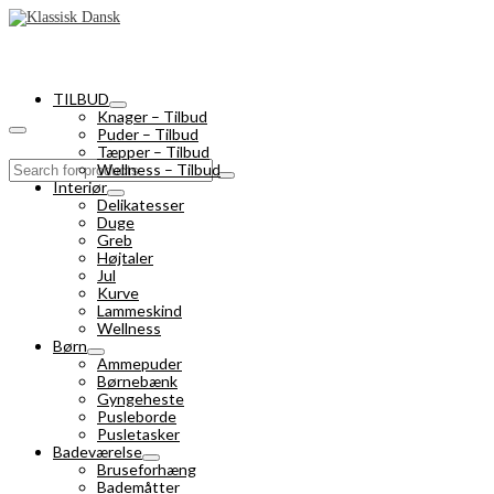
TILBUD
Knager – Tilbud
Puder – Tilbud
Tæpper – Tilbud
Search
Wellness – Tilbud
for:
Interiør
Delikatesser
Duge
Greb
Højtaler
Jul
Kurve
Lammeskind
Wellness
Børn
Ammepuder
Børnebænk
Gyngeheste
Pusleborde
Pusletasker
Badeværelse
Bruseforhæng
Bademåtter