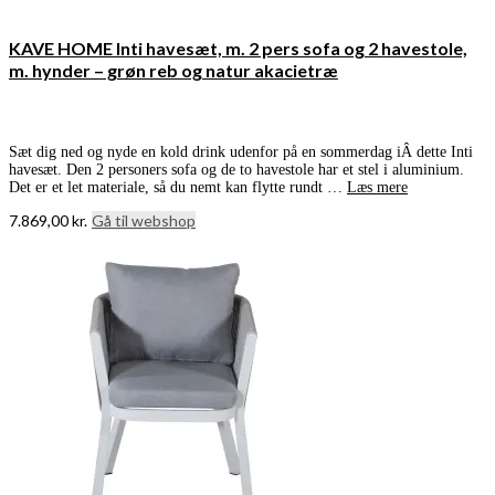
KAVE HOME Inti havesæt, m. 2 pers sofa og 2 havestole,
m. hynder – grøn reb og natur akacietræ
Sæt dig ned og nyde en kold drink udenfor på en sommerdag iÂ dette Inti
havesæt. Den 2 personers sofa og de to havestole har et stel i aluminium.
Det er et let materiale, så du nemt kan flytte rundt …
Læs mere
7.869,00
kr.
Gå til webshop