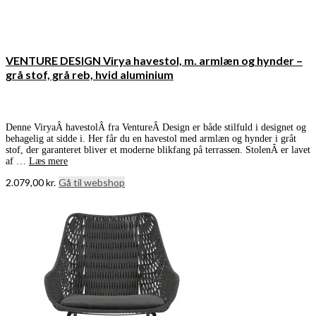
VENTURE DESIGN Virya havestol, m. armlæn og hynder –
grå stof, grå reb, hvid aluminium
Denne ViryaÂ havestolÂ fra VentureÂ Design er både stilfuld i designet og
behagelig at sidde i. Her får du en havestol med armlæn og hynder i gråt
stof, der garanteret bliver et moderne blikfang på terrassen. StolenÂ er lavet
af …
Læs mere
2.079,00
kr.
Gå til webshop