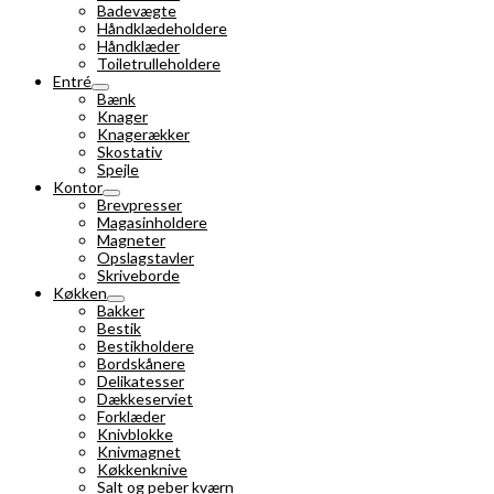
Badevægte
Håndklædeholdere
Håndklæder
Toiletrulleholdere
Entré
Bænk
Knager
Knagerækker
Skostativ
Spejle
Kontor
Brevpresser
Magasinholdere
Magneter
Opslagstavler
Skriveborde
Køkken
Bakker
Bestik
Bestikholdere
Bordskånere
Delikatesser
Dækkeserviet
Forklæder
Knivblokke
Knivmagnet
Køkkenknive
Salt og peber kværn