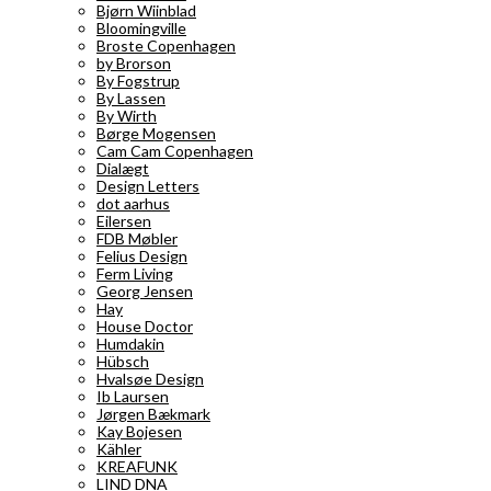
Bjørn Wiinblad
Bloomingville
Broste Copenhagen
by Brorson
By Fogstrup
By Lassen
By Wirth
Børge Mogensen
Cam Cam Copenhagen
Dialægt
Design Letters
dot aarhus
Eilersen
FDB Møbler
Felius Design
Ferm Living
Georg Jensen
Hay
House Doctor
Humdakin
Hübsch
Hvalsøe Design
Ib Laursen
Jørgen Bækmark
Kay Bojesen
Kähler
KREAFUNK
LIND DNA