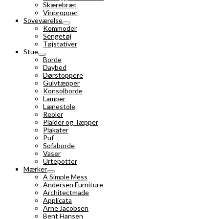
Skærebræt
Vinpropper
Soveværelse
Kommoder
Sengetøj
Tøjstativer
Stue
Borde
Daybed
Dørstoppere
Gulvtæpper
Konsolborde
Lamper
Lænestole
Reoler
Plaider og Tæpper
Plakater
Puf
Sofaborde
Vaser
Urtepotter
Mærker
A Simple Mess
Andersen Furniture
Architectmade
Applicata
Arne Jacobsen
Bent Hansen