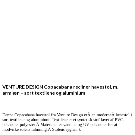
VENTURE DESIGN Copacabana recliner havestol, m.
armlæn – sort textilene og aluminium
Denne Copacabana havestol fra Venture Design erÂ en moderneÂ lænestol i
sort textilene og aluminium. Textilene er et syntetisk stof lavet af PVC-
behandlet polyester.Â Materialet er vandtæt og UV-behandlet for at
modvirke solens falmning.Â Stolens ryglæn k