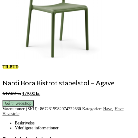
TILBUD
Nardi Bora Bistrot stabelstol – Agave
Den
Den
649,00
kr.
479,00
kr.
oprindelige
aktuelle
pris
pris
Gå til webshop
var:
er:
Varenummer (SKU):
8672315982974222630
Kategorier:
Have
,
Have
649,00 kr..
479,00 kr..
Havestole
Beskrivelse
Yderligere informationer