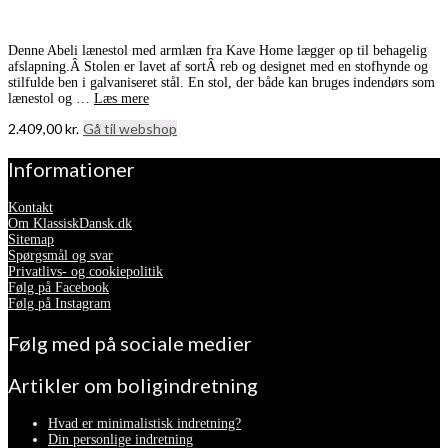
Denne Abeli lænestol med armlæn fra Kave Home lægger op til behagelig
afslapning.Â Stolen er lavet af sortÂ reb og designet med en stofhynde og
stilfulde ben i galvaniseret stål. En stol, der både kan bruges indendørs som
lænestol og …
Læs mere
2.409,00
kr.
Gå til webshop
Informationer
Kontakt
Om KlassiskDansk.dk
Sitemap
Spørgsmål og svar
Privatlivs- og cookiepolitik
Følg på Facebook
Følg på Instagram
Følg med på sociale medier
Artikler om boligindretning
Hvad er minimalistisk indretning?
Din personlige indretning