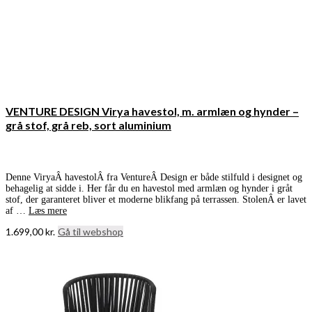
VENTURE DESIGN Virya havestol, m. armlæn og hynder –
grå stof, grå reb, sort aluminium
Denne ViryaÂ havestolÂ fra VentureÂ Design er både stilfuld i designet og
behagelig at sidde i. Her får du en havestol med armlæn og hynder i gråt
stof, der garanteret bliver et moderne blikfang på terrassen. StolenÂ er lavet
af …
Læs mere
1.699,00
kr.
Gå til webshop