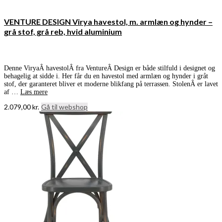
VENTURE DESIGN Virya havestol, m. armlæn og hynder –
grå stof, grå reb, hvid aluminium
Denne ViryaÂ havestolÂ fra VentureÂ Design er både stilfuld i designet og
behagelig at sidde i. Her får du en havestol med armlæn og hynder i gråt
stof, der garanteret bliver et moderne blikfang på terrassen. StolenÂ er lavet
af …
Læs mere
2.079,00
kr.
Gå til webshop