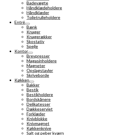
Badevægte
Håndklædeholdere
Håndklæder
Toiletrulleholdere
Entré
Bænk
Knager
Knagerækker
Skostativ
Spejle
Kontor
Brevpresser
Magasinholdere
Magneter
Opslagstavler
Skriveborde
Køkken
Bakker
Bestik
Bestikholdere
Bordskånere
Delikatesser
Dækkeserviet
Forklæder
Knivblokke
Knivmagnet
Køkkenknive
Salt og peber kværn