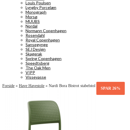
Louis Poulsen
Lyngby Porcelæn
Monograph
Morsø
MUUBS
Nordal
Normann Copenhagen
Rosendahl
Royal Copenhagen
Sansegynge
SEJ Design
Skagerak
Spring Copenhagen
Speedtsberg
The Oak Men
VIPP
Vissevasse
Forside
»
Have Havestole
»
Nardi Bora Bistrot stabelstol – Agave
SPAR
26%