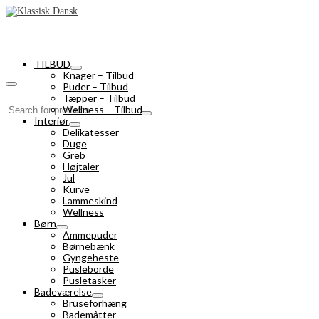
TILBUD
Knager – Tilbud
Puder – Tilbud
Tæpper – Tilbud
Search
Wellness – Tilbud
for:
Interiør
Delikatesser
Duge
Greb
Højtaler
Jul
Kurve
Lammeskind
Wellness
Børn
Ammepuder
Børnebænk
Gyngeheste
Pusleborde
Pusletasker
Badeværelse
Bruseforhæng
Bademåtter