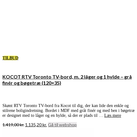
TILBUD
KOCOT RTV Toronto TV-bord, m. 2 låger og 1 hylde – grå
finér og bøgetræ (120×35)
Skønt RTV Toronto TV-bord fra Kocot til dig, der kan lide den enkle og
stilrene boligindretning. Bordet i MDF med gråt finér og med ben i bøgetræ
er designet med to låger og en hylde, så der er plads til …
Læs mere
Den
Den
1.419,00
kr.
1.135,20
kr.
Gå til webshop
oprindelige
aktuelle
pris
pris