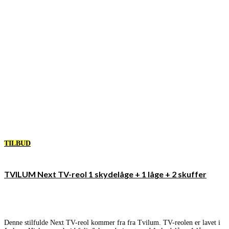
TILBUD
TVILUM Next TV-reol 1 skydelåge + 1 låge + 2 skuffer
Denne stilfulde Next TV-reol kommer fra fra Tvilum. TV-reolen er lavet i