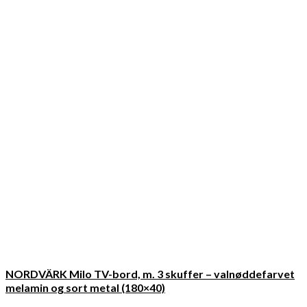
NORDVÄRK Milo TV-bord, m. 3 skuffer – valnøddefarvet
melamin og sort metal (180×40)