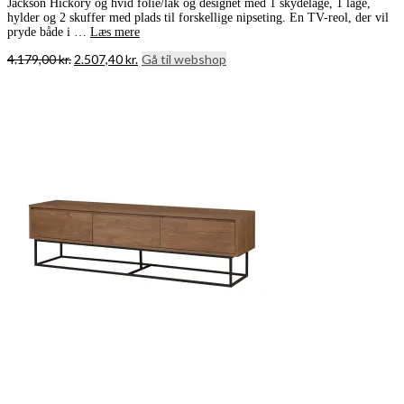
Jackson Hickory og hvid folie/lak og designet med 1 skydelåge, 1 låge,
hylder og 2 skuffer med plads til forskellige nipseting. En TV-reol, der vil
pryde både i …
Læs mere
Den
Den
4.179,00
kr.
2.507,40
kr.
Gå til webshop
oprindelige
aktuelle
pris
pris
var:
er:
4.179,00 kr..
2.507,40 kr..