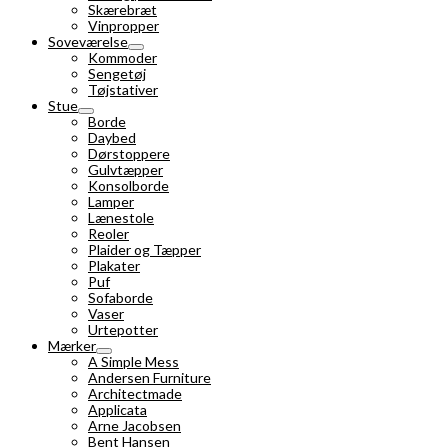
Skærebræt
Vinpropper
Soveværelse
Kommoder
Sengetøj
Tøjstativer
Stue
Borde
Daybed
Dørstoppere
Gulvtæpper
Konsolborde
Lamper
Lænestole
Reoler
Plaider og Tæpper
Plakater
Puf
Sofaborde
Vaser
Urtepotter
Mærker
A Simple Mess
Andersen Furniture
Architectmade
Applicata
Arne Jacobsen
Bent Hansen