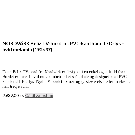
NORDVÄRK Beliz TV-bord, m. PVC-kantbånd LED-lys –
hvid melamin (192×37)
Dette Beliz TV-bord fra Nordvärk er designet i en enkel og stilfuld form.
Bordet er lavet i hvid melaminbetrukket spånplade og designet med PVC-
kantbånd LED-lys. Nyd TV-bordet i stuen og gæsteværelset eller måske i et
helt tredje rum.
2.639,00
kr.
Gå til webshop