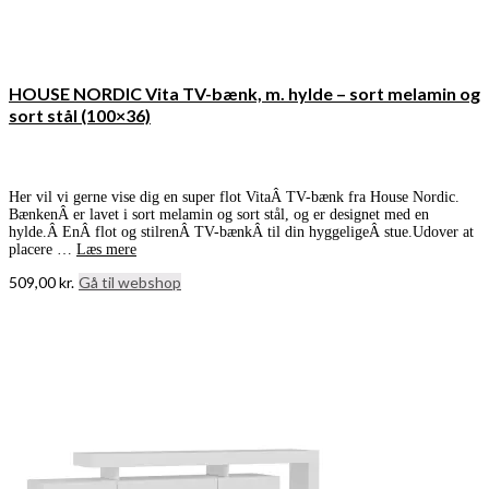
HOUSE NORDIC Vita TV-bænk, m. hylde – sort melamin og
sort stål (100×36)
Her vil vi gerne vise dig en super flot VitaÂ TV-bænk fra House Nordic.
BænkenÂ er lavet i sort melamin og sort stål, og er designet med en
hylde.Â EnÂ flot og stilrenÂ TV-bænkÂ til din hyggeligeÂ stue.Udover at
placere …
Læs mere
509,00
kr.
Gå til webshop