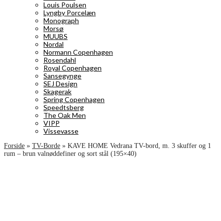
Louis Poulsen
Lyngby Porcelæn
Monograph
Morsø
MUUBS
Nordal
Normann Copenhagen
Rosendahl
Royal Copenhagen
Sansegynge
SEJ Design
Skagerak
Spring Copenhagen
Speedtsberg
The Oak Men
VIPP
Vissevasse
Forside
»
TV-Borde
»
KAVE HOME Vedrana TV-bord, m. 3 skuffer og 1
rum – brun valnøddefiner og sort stål (195×40)