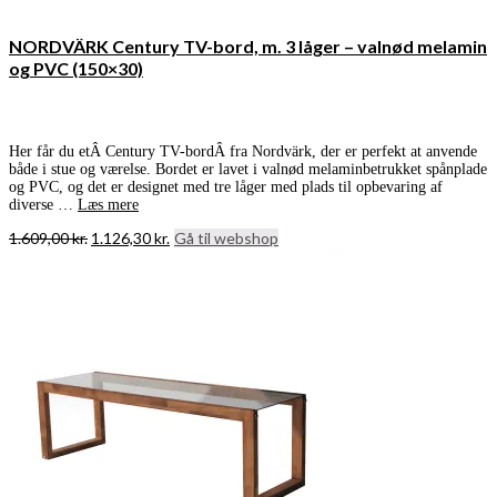
NORDVÄRK Century TV-bord, m. 3 låger – valnød melamin
og PVC (150×30)
Her får du etÂ Century TV-bordÂ fra Nordvärk, der er perfekt at anvende
både i stue og værelse. Bordet er lavet i valnød melaminbetrukket spånplade
og PVC, og det er designet med tre låger med plads til opbevaring af
diverse …
Læs mere
Den
Den
1.609,00
kr.
1.126,30
kr.
Gå til webshop
oprindelige
aktuelle
pris
pris
var:
er:
1.609,00 kr..
1.126,30 kr..