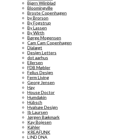
Bjørn Wiinblad
Bloomingville
Broste Copenhagen
by Brorson
By Fogstrup
By Lassen
By Wirth
Børge Mogensen
Cam Cam Copenhagen
Dialægt
Design Letters
dot aarhus
Eilersen
FDB Møbler
Felius Design
Ferm Living
Georg Jensen
Hay
House Doctor
Humdakin
Hübsch
Hvalsøe Design
Ib Laursen
Jørgen Bækmark
Kay Bojesen
Kähler
KREAFUNK
LIND DNA