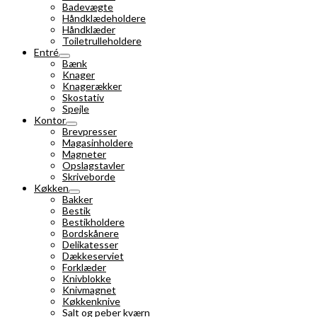
Badevægte
Håndklædeholdere
Håndklæder
Toiletrulleholdere
Entré
Bænk
Knager
Knagerækker
Skostativ
Spejle
Kontor
Brevpresser
Magasinholdere
Magneter
Opslagstavler
Skriveborde
Køkken
Bakker
Bestik
Bestikholdere
Bordskånere
Delikatesser
Dækkeserviet
Forklæder
Knivblokke
Knivmagnet
Køkkenknive
Salt og peber kværn