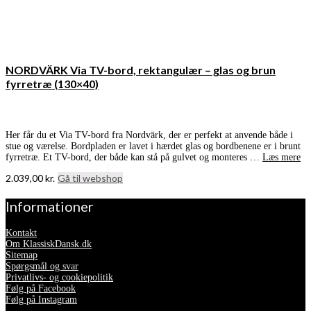
NORDVÄRK Via TV-bord, rektangulær – glas og brun
fyrretræ (130×40)
Her får du et Via TV-bord fra Nordvärk, der er perfekt at anvende både i
stue og værelse. Bordpladen er lavet i hærdet glas og bordbenene er i brunt
fyrretræ. Et TV-bord, der både kan stå på gulvet og monteres …
Læs mere
2.039,00
kr.
Gå til webshop
Informationer
Kontakt
Om KlassiskDansk.dk
Sitemap
Spørgsmål og svar
Privatlivs- og cookiepolitik
Følg på Facebook
Følg på Instagram