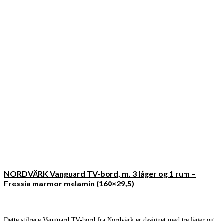
NORDVÄRK Vanguard TV-bord, m. 3 låger og 1 rum –
Fressia marmor melamin (160×29,5)
Dette stilrene Vanguard TV-bord fra Nordvärk er designet med tre låger og