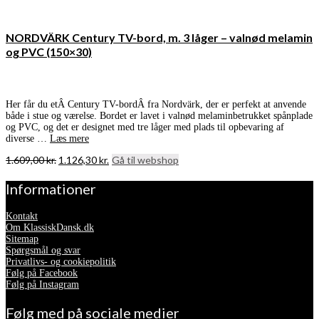
NORDVÄRK Century TV-bord, m. 3 låger – valnød melamin
og PVC (150×30)
Her får du etÂ Century TV-bordÂ fra Nordvärk, der er perfekt at anvende
både i stue og værelse. Bordet er lavet i valnød melaminbetrukket spånplade
og PVC, og det er designet med tre låger med plads til opbevaring af
diverse …
Læs mere
Den
Den
1.609,00
kr.
1.126,30
kr.
Gå til webshop
oprindelige
aktuelle
pris
pris
Informationer
var:
er:
1.609,00 kr..
1.126,30 kr..
Kontakt
Om KlassiskDansk.dk
Sitemap
Spørgsmål og svar
Privatlivs- og cookiepolitik
Følg på Facebook
Følg på Instagram
Følg med på sociale medier