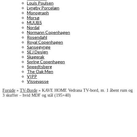
Louis Poulsen
Lyngby Porcelæn
Monograph
Morsø
MUUBS
Nordal
Normann Copenhagen
Rosendahl
Royal Copenhagen
Sansegynge
SEJ Design
Skagerak
Spring Copenhagen
Speedtsberg
The Oak Men
VIPP
Vissevasse
Forside
»
TV-Borde
»
KAVE HOME Vedrana TV-bord, m. 1 åbent rum og
3 skuffer – hvid MDF og stål (195×40)