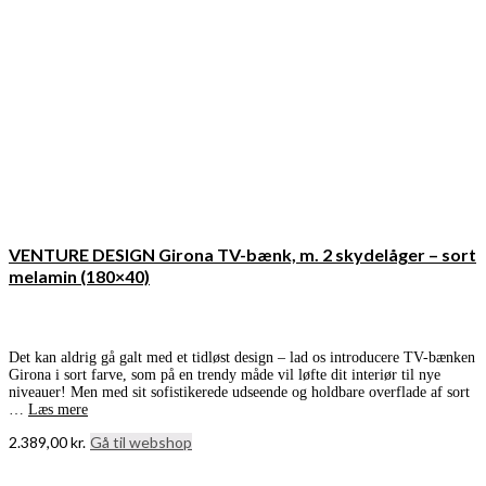
VENTURE DESIGN Girona TV-bænk, m. 2 skydelåger – sort
melamin (180×40)
Det kan aldrig gå galt med et tidløst design – lad os introducere TV-bænken
Girona i sort farve, som på en trendy måde vil løfte dit interiør til nye
niveauer! Men med sit sofistikerede udseende og holdbare overflade af sort
…
Læs mere
2.389,00
kr.
Gå til webshop