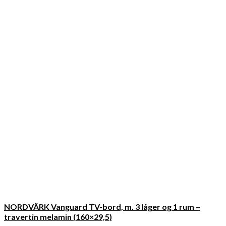
NORDVÄRK Vanguard TV-bord, m. 3 låger og 1 rum –
travertin melamin (160×29,5)