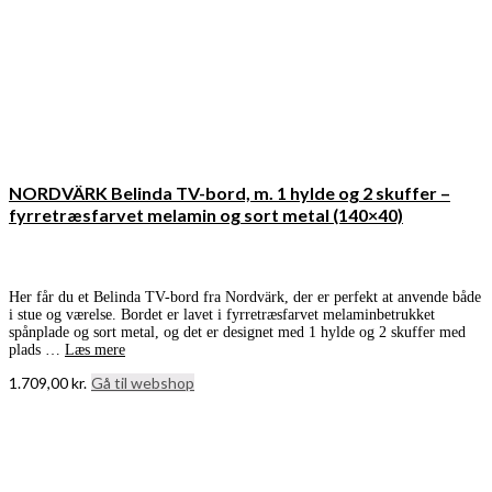
NORDVÄRK Belinda TV-bord, m. 1 hylde og 2 skuffer –
fyrretræsfarvet melamin og sort metal (140×40)
Her får du et Belinda TV-bord fra Nordvärk, der er perfekt at anvende både
i stue og værelse. Bordet er lavet i fyrretræsfarvet melaminbetrukket
spånplade og sort metal, og det er designet med 1 hylde og 2 skuffer med
plads …
Læs mere
1.709,00
kr.
Gå til webshop