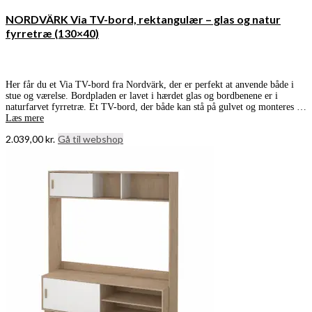
NORDVÄRK Via TV-bord, rektangulær – glas og natur
fyrretræ (130×40)
Her får du et Via TV-bord fra Nordvärk, der er perfekt at anvende både i
stue og værelse. Bordpladen er lavet i hærdet glas og bordbenene er i
naturfarvet fyrretræ. Et TV-bord, der både kan stå på gulvet og monteres …
Læs mere
2.039,00
kr.
Gå til webshop