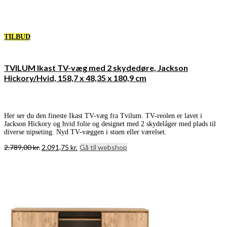
TILBUD
TVILUM Ikast TV-væg med 2 skydedøre, Jackson
Hickory/Hvid, 158,7 x 48,35 x 180,9 cm
Her ser du den fineste Ikast TV-væg fra Tvilum. TV-reolen er lavet i
Jackson Hickory og hvid folie og designet med 2 skydelåger med plads til
diverse nipseting. Nyd TV-væggen i stuen eller værelset.
Den
Den
2.789,00
kr.
2.091,75
kr.
Gå til webshop
oprindelige
aktuelle
pris
pris
var:
er:
2.789,00 kr..
2.091,75 kr..