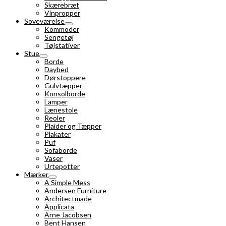
Skærebræt
Vinpropper
Soveværelse
Kommoder
Sengetøj
Tøjstativer
Stue
Borde
Daybed
Dørstoppere
Gulvtæpper
Konsolborde
Lamper
Lænestole
Reoler
Plaider og Tæpper
Plakater
Puf
Sofaborde
Vaser
Urtepotter
Mærker
A Simple Mess
Andersen Furniture
Architectmade
Applicata
Arne Jacobsen
Bent Hansen