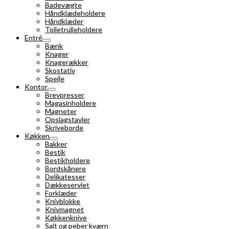
Badevægte
Håndklædeholdere
Håndklæder
Toiletrulleholdere
Entré
Bænk
Knager
Knagerækker
Skostativ
Spejle
Kontor
Brevpresser
Magasinholdere
Magneter
Opslagstavler
Skriveborde
Køkken
Bakker
Bestik
Bestikholdere
Bordskånere
Delikatesser
Dækkeserviet
Forklæder
Knivblokke
Knivmagnet
Køkkenknive
Salt og peber kværn