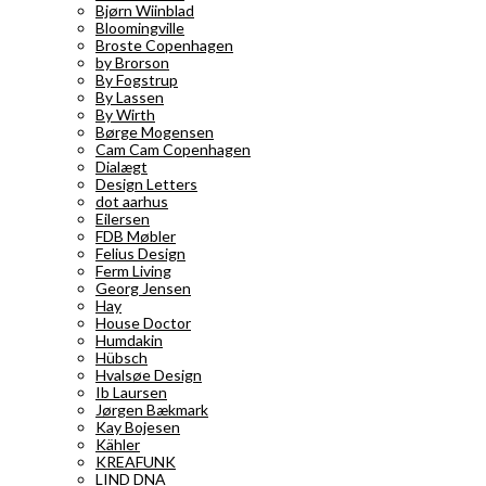
Bjørn Wiinblad
Bloomingville
Broste Copenhagen
by Brorson
By Fogstrup
By Lassen
By Wirth
Børge Mogensen
Cam Cam Copenhagen
Dialægt
Design Letters
dot aarhus
Eilersen
FDB Møbler
Felius Design
Ferm Living
Georg Jensen
Hay
House Doctor
Humdakin
Hübsch
Hvalsøe Design
Ib Laursen
Jørgen Bækmark
Kay Bojesen
Kähler
KREAFUNK
LIND DNA