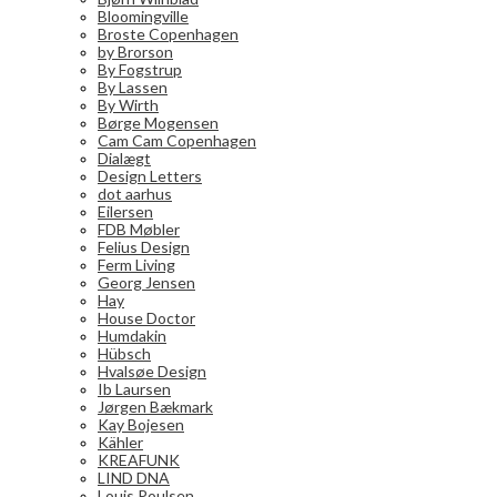
Bloomingville
Broste Copenhagen
by Brorson
By Fogstrup
By Lassen
By Wirth
Børge Mogensen
Cam Cam Copenhagen
Dialægt
Design Letters
dot aarhus
Eilersen
FDB Møbler
Felius Design
Ferm Living
Georg Jensen
Hay
House Doctor
Humdakin
Hübsch
Hvalsøe Design
Ib Laursen
Jørgen Bækmark
Kay Bojesen
Kähler
KREAFUNK
LIND DNA
Louis Poulsen