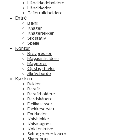
Håndklædeholdere
Håndklæder
Toiletrulleholdere
Entré
Bænk
Knager
Knagerækker
Skostativ
Spejle
Kontor
Brevpresser
Magasinholdere
Magneter
Opslagstavler
Skriveborde
Køkken
Bakker
Bestik
Bestikholdere
Bordskånere
Delikatesser
Dækkeserviet
Forklæder
Knivblokke
Knivmagnet
Køkkenknive
Salt og peber kværn
Skærebræt