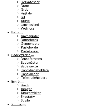
Delikatesser
Duge
Greb
Højtaler
Jul
Kurve
Lammeskind
Wellness
Børn
Ammepuder
Børnebænk
Gyngeheste
Pusleborde
Pusletasker
Badeværelse
Bruseforhæng
Bademåtter
Badevægte
Håndklædeholdere
Håndklæder
Toiletrulleholdere
Entré
Bænk
Knager
Knagerækker
Skostativ
Spejle
Kontor