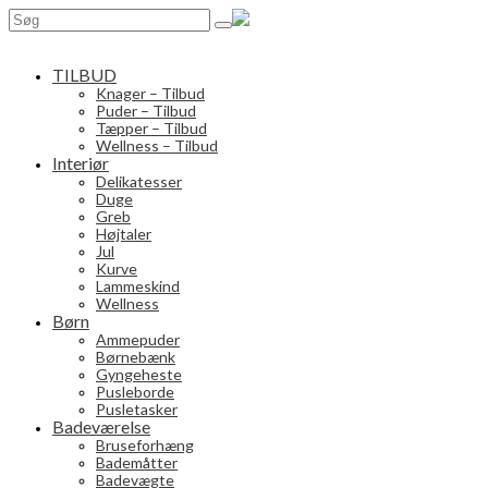
Search
for:
TILBUD
Knager – Tilbud
Puder – Tilbud
Tæpper – Tilbud
Wellness – Tilbud
Interiør
Delikatesser
Duge
Greb
Højtaler
Jul
Kurve
Lammeskind
Wellness
Børn
Ammepuder
Børnebænk
Gyngeheste
Pusleborde
Pusletasker
Badeværelse
Bruseforhæng
Bademåtter
Badevægte