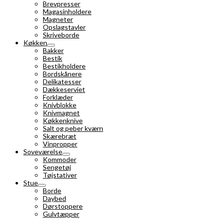
Brevpresser
Magasinholdere
Magneter
Opslagstavler
Skriveborde
Køkken
Bakker
Bestik
Bestikholdere
Bordskånere
Delikatesser
Dækkeserviet
Forklæder
Knivblokke
Knivmagnet
Køkkenknive
Salt og peber kværn
Skærebræt
Vinpropper
Soveværelse
Kommoder
Sengetøj
Tøjstativer
Stue
Borde
Daybed
Dørstoppere
Gulvtæpper