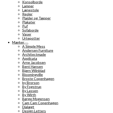
Konsolborde
Lamper
Lænestole
Reoler
Plaider og Tæpper
Plakater
Puf
Sofaborde
Vaser
Urtepotter
Mærker
A Simple Mess
Andersen Furniture
Architectmade
Applicata
Arne Jacobsen
Bent Hansen
Bjørn Wiinblad
Bloomingville
Broste Copenhagen
by Brorson
By Fogstrup
By Lassen
By Wirth
Børge Mogensen
Cam Cam Copenhagen
Dialægt
Design Letters