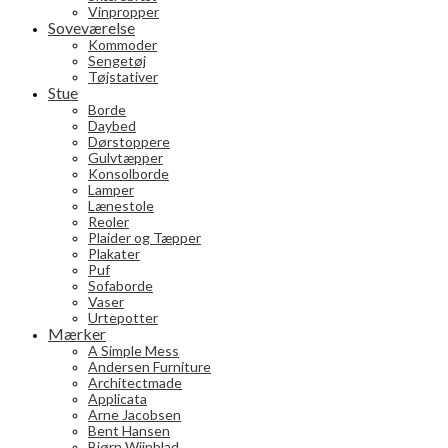
Vinpropper
Soveværelse
Kommoder
Sengetøj
Tøjstativer
Stue
Borde
Daybed
Dørstoppere
Gulvtæpper
Konsolborde
Lamper
Lænestole
Reoler
Plaider og Tæpper
Plakater
Puf
Sofaborde
Vaser
Urtepotter
Mærker
A Simple Mess
Andersen Furniture
Architectmade
Applicata
Arne Jacobsen
Bent Hansen
Bjørn Wiinblad