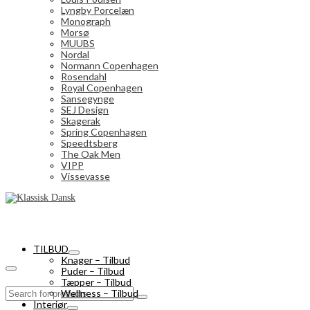
Lyngby Porcelæn
Monograph
Morsø
MUUBS
Nordal
Normann Copenhagen
Rosendahl
Royal Copenhagen
Sansegynge
SEJ Design
Skagerak
Spring Copenhagen
Speedtsberg
The Oak Men
VIPP
Vissevasse
TILBUD
Knager – Tilbud
Puder – Tilbud
Tæpper – Tilbud
Search
Wellness – Tilbud
for:
Interiør