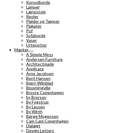
Konsolborde
Lamper
Lænestole
Reoler
Plaider og Tæpper
Plakater
Puf
Sofaborde
Vaser
Urtepotter
Mærker
A Simple Mess
Andersen Furniture
Architectmade
Applicata
Arne Jacobsen
Bent Hansen
Bjørn Wiinblad
Bloomingville
Broste Copenhagen
by Brorson
By Fogstrup
By Lassen
By Wirth
Børge Mogensen
Cam Cam Copenhagen
Dialægt
Design Letters