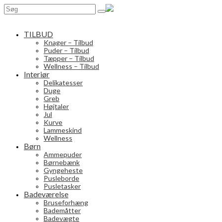
Search
for:
TILBUD
Knager – Tilbud
Puder – Tilbud
Tæpper – Tilbud
Wellness – Tilbud
Interiør
Delikatesser
Duge
Greb
Højtaler
Jul
Kurve
Lammeskind
Wellness
Børn
Ammepuder
Børnebænk
Gyngeheste
Pusleborde
Pusletasker
Badeværelse
Bruseforhæng
Bademåtter
Badevægte