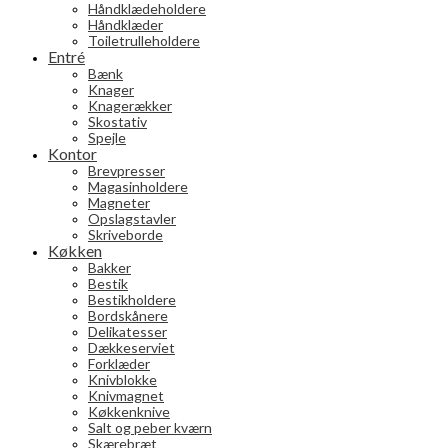
Håndklædeholdere
Håndklæder
Toiletrulleholdere
Entré
Bænk
Knager
Knagerækker
Skostativ
Spejle
Kontor
Brevpresser
Magasinholdere
Magneter
Opslagstavler
Skriveborde
Køkken
Bakker
Bestik
Bestikholdere
Bordskånere
Delikatesser
Dækkeserviet
Forklæder
Knivblokke
Knivmagnet
Køkkenknive
Salt og peber kværn
Skærebræt