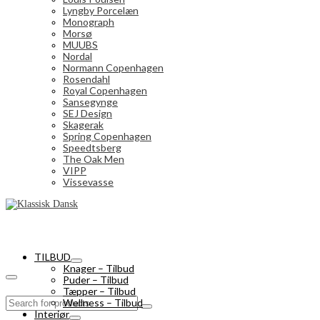
Lyngby Porcelæn
Monograph
Morsø
MUUBS
Nordal
Normann Copenhagen
Rosendahl
Royal Copenhagen
Sansegynge
SEJ Design
Skagerak
Spring Copenhagen
Speedtsberg
The Oak Men
VIPP
Vissevasse
TILBUD
Knager – Tilbud
Puder – Tilbud
Tæpper – Tilbud
Search
Wellness – Tilbud
for:
Interiør