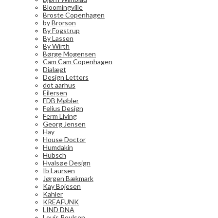
Bloomingville
Broste Copenhagen
by Brorson
By Fogstrup
By Lassen
By Wirth
Børge Mogensen
Cam Cam Copenhagen
Dialægt
Design Letters
dot aarhus
Eilersen
FDB Møbler
Felius Design
Ferm Living
Georg Jensen
Hay
House Doctor
Humdakin
Hübsch
Hvalsøe Design
Ib Laursen
Jørgen Bækmark
Kay Bojesen
Kähler
KREAFUNK
LIND DNA
Louis Poulsen