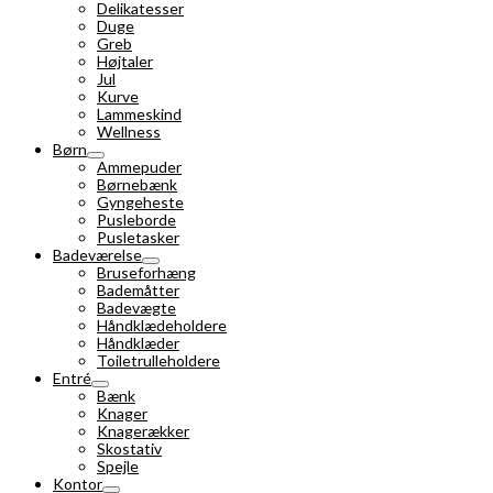
Delikatesser
Duge
Greb
Højtaler
Jul
Kurve
Lammeskind
Wellness
Børn
Ammepuder
Børnebænk
Gyngeheste
Pusleborde
Pusletasker
Badeværelse
Bruseforhæng
Bademåtter
Badevægte
Håndklædeholdere
Håndklæder
Toiletrulleholdere
Entré
Bænk
Knager
Knagerækker
Skostativ
Spejle
Kontor