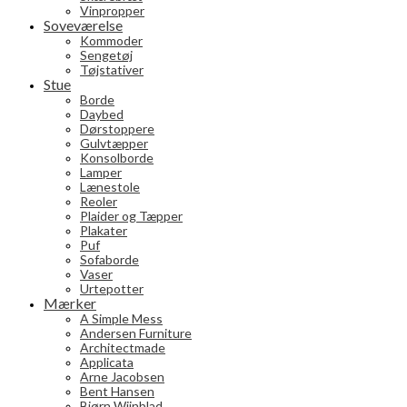
Vinpropper
Soveværelse
Kommoder
Sengetøj
Tøjstativer
Stue
Borde
Daybed
Dørstoppere
Gulvtæpper
Konsolborde
Lamper
Lænestole
Reoler
Plaider og Tæpper
Plakater
Puf
Sofaborde
Vaser
Urtepotter
Mærker
A Simple Mess
Andersen Furniture
Architectmade
Applicata
Arne Jacobsen
Bent Hansen
Bjørn Wiinblad