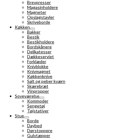
Brevpresser
Magasinholdere
Magneter
Opslagstavler
Skriveborde
Køkken
Bakker
Bestik
Bestikholdere
Bordskånere
Delikatesser
Dækkeserviet
Forklæder
Knivblokke
Knivmagnet
Køkkenknive
Salt og peber kværn
Skærebræt
Vinpropper
Soveværelse
Kommoder
Sengetøj
Tøjstativer
Stue
Borde
Daybed
Dørstoppere
Gulvtæpper