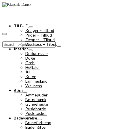
TILBUD
Knager – Tilbud
Puder – Tilbud
Tæpper – Tilbud
Search
Wellness – Tilbud
for:
Interiør
Delikatesser
Duge
Greb
Højtaler
Jul
Kurve
Lammeskind
Wellness
Børn
Ammepuder
Børnebænk
Gyngeheste
Pusleborde
Pusletasker
Badeværelse
Bruseforhæng
Bademåtter