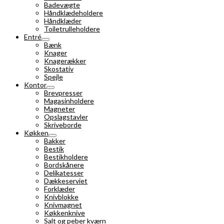
Badevægte
Håndklædeholdere
Håndklæder
Toiletrulleholdere
Entré
Bænk
Knager
Knagerækker
Skostativ
Spejle
Kontor
Brevpresser
Magasinholdere
Magneter
Opslagstavler
Skriveborde
Køkken
Bakker
Bestik
Bestikholdere
Bordskånere
Delikatesser
Dækkeserviet
Forklæder
Knivblokke
Knivmagnet
Køkkenknive
Salt og peber kværn