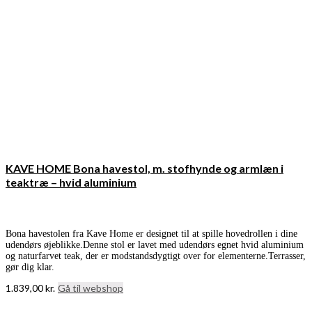
KAVE HOME Bona havestol, m. stofhynde og armlæn i
teaktræ – hvid aluminium
Bona havestolen fra Kave Home er designet til at spille hovedrollen i dine
udendørs øjeblikke.Denne stol er lavet med udendørs egnet hvid aluminium
og naturfarvet teak, der er modstandsdygtigt over for elementerne.Terrasser,
gør dig klar.
1.839,00
kr.
Gå til webshop