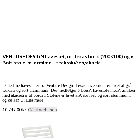
VENTURE DESIGN havesæt, m. Texas bord (200×100) og 6
Bois stole, m. armlæn – teak/alu/reb/akacie
Dette fine havesæt er fra Venture Design. Texas havebordet er lavet af gråt
teaktræ og sort aluminium. Der medfølger 6 BoisÂ havestole medÂ armlæn
med akacietræ til bordet. Stolene er lavet afÂ sort reb og sort aluminium,
og de kan …
Læs mere
10.749,00
kr.
Gå til webshop