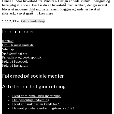
Denne Lindos havestolÂ fra VentureÂ Design er både stilfuld i designet og
behagelig at sidde i. Her får du en havestolÂ med armlæn, der garanteret
bliver et moderne blikfang på terrassen. Ryggen og sædet er lavet af
slidstærkt vævet gråÂ …
Læs mere
1.119,00
kr.
Gå til webshop
Informationer
Kontakt
Om KlassiskDansk.dk
Sitemap
Spørgsmål og svar
Privatlivs- og cookiepolitik
Følg på Facebook
Følg på Instagram
Følg med på sociale medier
Artikler om boligindretning
Hvad er minimalistisk indretning?
Din personlige indretning
Hvad er dansk design kendt for?
De mest populære indretningstrends i 2023