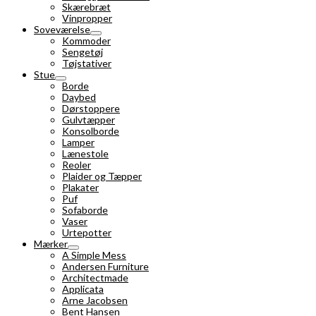
Skærebræt
Vinpropper
Soveværelse
Kommoder
Sengetøj
Tøjstativer
Stue
Borde
Daybed
Dørstoppere
Gulvtæpper
Konsolborde
Lamper
Lænestole
Reoler
Plaider og Tæpper
Plakater
Puf
Sofaborde
Vaser
Urtepotter
Mærker
A Simple Mess
Andersen Furniture
Architectmade
Applicata
Arne Jacobsen
Bent Hansen