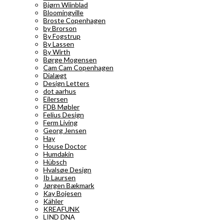
Bjørn Wiinblad
Bloomingville
Broste Copenhagen
by Brorson
By Fogstrup
By Lassen
By Wirth
Børge Mogensen
Cam Cam Copenhagen
Dialægt
Design Letters
dot aarhus
Eilersen
FDB Møbler
Felius Design
Ferm Living
Georg Jensen
Hay
House Doctor
Humdakin
Hübsch
Hvalsøe Design
Ib Laursen
Jørgen Bækmark
Kay Bojesen
Kähler
KREAFUNK
LIND DNA