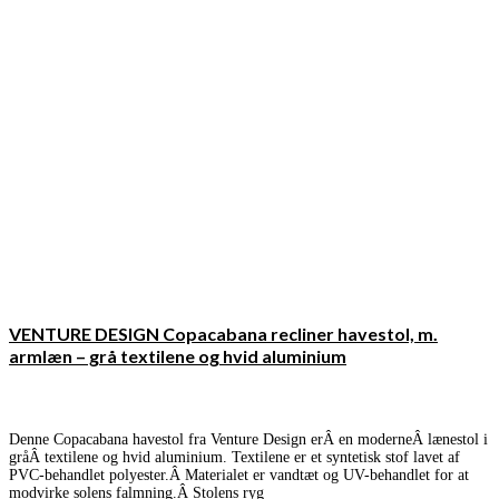
VENTURE DESIGN Copacabana recliner havestol, m.
armlæn – grå textilene og hvid aluminium
Denne Copacabana havestol fra Venture Design erÂ en moderneÂ lænestol i
gråÂ textilene og hvid aluminium. Textilene er et syntetisk stof lavet af
PVC-behandlet polyester.Â Materialet er vandtæt og UV-behandlet for at
modvirke solens falmning.Â Stolens ryg