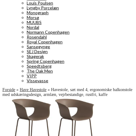
Louis Poulsen
Lyngby Porcelæn
Monograph
Morsø
MUUBS
Nordal
Normann Copenhagen
Rosendahl
Royal Copenhagen
Sansegynge
SEJ Design
Skagerak
Spring Copenhagen
Speedtsberg
The Oak Men
VIPP
Vissevasse
Forside
»
Have Havestole
»
Havestole, sæt med 4, ergonomiske balkonstole
med udskæringsdesign, armlæn, vejrbestandige, rustfri, kaffe