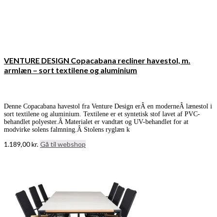
VENTURE DESIGN Copacabana recliner havestol, m.
armlæn – sort textilene og aluminium
Denne Copacabana havestol fra Venture Design erÂ en moderneÂ lænestol i
sort textilene og aluminium. Textilene er et syntetisk stof lavet af PVC-
behandlet polyester.Â Materialet er vandtæt og UV-behandlet for at
modvirke solens falmning.Â Stolens ryglæn k
1.189,00
kr.
Gå til webshop