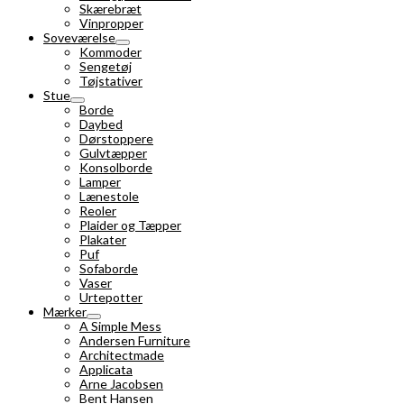
Skærebræt
Vinpropper
Soveværelse
Kommoder
Sengetøj
Tøjstativer
Stue
Borde
Daybed
Dørstoppere
Gulvtæpper
Konsolborde
Lamper
Lænestole
Reoler
Plaider og Tæpper
Plakater
Puf
Sofaborde
Vaser
Urtepotter
Mærker
A Simple Mess
Andersen Furniture
Architectmade
Applicata
Arne Jacobsen
Bent Hansen