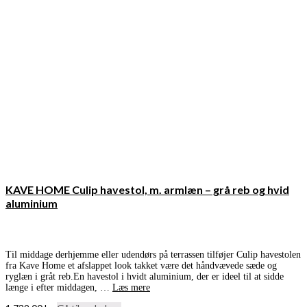
KAVE HOME Culip havestol, m. armlæn – grå reb og hvid
aluminium
Til middage derhjemme eller udendørs på terrassen tilføjer Culip havestolen
fra Kave Home et afslappet look takket være det håndvævede sæde og
ryglæn i gråt reb.En havestol i hvidt aluminium, der er ideel til at sidde
længe i efter middagen, …
Læs mere