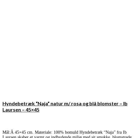
Hyndebetræk “Naja” natur m/ rosa og blå blomster – Ib
Laursen – 45×45
Mål:Â 45×45 cm. Materiale: 100% bomuld Hyndebetræk “Naja” fra Ib
Laursen skaber et varmt og indbydende miljø med sit smukke, blomstrede