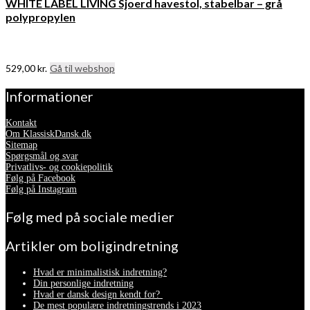
WHITE LABEL LIVING Sjoerd havestol, stabelbar – grå
polypropylen
529,00
kr.
Gå til webshop
Informationer
Kontakt
Om KlassiskDansk.dk
Sitemap
Spørgsmål og svar
Privatlivs- og cookiepolitik
Følg på Facebook
Følg på Instagram
Følg med på sociale medier
Artikler om boligindretning
Hvad er minimalistisk indretning?
Din personlige indretning
Hvad er dansk design kendt for?
De mest populære indretningstrends i 2023