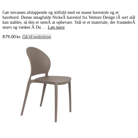
Gør terrassen afslappende og stilfuld med en masse havestole og et
havebord. Denne smagfulde NickeÂ havestol fra Venture Design iÂ sort stål
kan stables, så den er nemÂ at opbevare. Stål er et materiale, der frastøderÂ
snavs og væsker.Â Du …
Læs mere
879,00
kr.
Gå til webshop