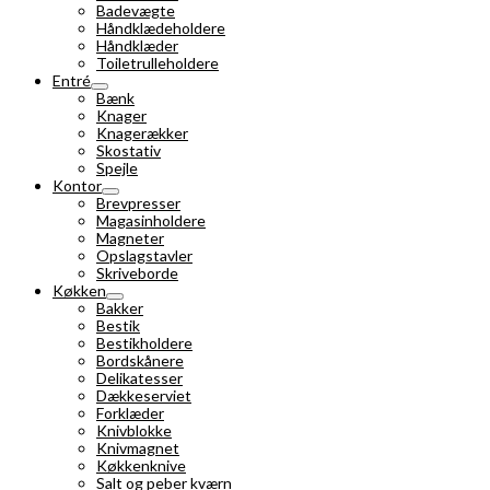
Badevægte
Håndklædeholdere
Håndklæder
Toiletrulleholdere
Entré
Bænk
Knager
Knagerækker
Skostativ
Spejle
Kontor
Brevpresser
Magasinholdere
Magneter
Opslagstavler
Skriveborde
Køkken
Bakker
Bestik
Bestikholdere
Bordskånere
Delikatesser
Dækkeserviet
Forklæder
Knivblokke
Knivmagnet
Køkkenknive
Salt og peber kværn