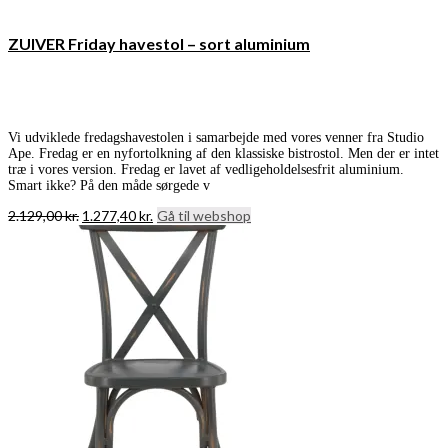
ZUIVER Friday havestol – sort aluminium
Vi udviklede fredagshavestolen i samarbejde med vores venner fra Studio
Ape. Fredag er en nyfortolkning af den klassiske bistrostol. Men der er intet
træ i vores version. Fredag er lavet af vedligeholdelsesfrit aluminium.
Smart ikke? På den måde sørgede v
Den
Den
2.129,00
kr.
1.277,40
kr.
Gå til webshop
oprindelige
aktuelle
pris
pris
var:
er:
2.129,00 kr..
1.277,40 kr..