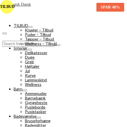
TILBUD
SPAR
40%
TILBUD
Knager – Tilbud
Puder – Tilbud
Tæpper – Tilbud
Search
Wellness – Tilbud
for:
Interiør
Delikatesser
Duge
Greb
Højtaler
Jul
Kurve
Lammeskind
Wellness
Børn
Ammepuder
Børnebænk
Gyngeheste
Pusleborde
Pusletasker
Badeværelse
Bruseforhæng
Bademåtter