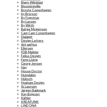
Bjørn Wiinblad
Bloomingville
Broste Copenhagen
by Brorson
By Fogstrup
By Lassen
By Wirth
Børge Mogensen
Cam Cam Copenhagen
Dialægt
Design Letters
dot aarhus
Eilersen
FDB Møbler
Felius Design
Ferm Living
Georg Jensen
Hay
House Doctor
Humdakin
Hübsch
Hvalsøe Design
Ib Laursen
Jørgen Bækmark
Kay Bojesen
Kähler
KREAFUNK
LIND DNA