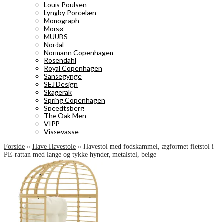
Louis Poulsen
Lyngby Porcelæn
Monograph
Morsø
MUUBS
Nordal
Normann Copenhagen
Rosendahl
Royal Copenhagen
Sansegynge
SEJ Design
Skagerak
Spring Copenhagen
Speedtsberg
The Oak Men
VIPP
Vissevasse
Forside
»
Have Havestole
»
Havestol med fodskammel, ægformet fletstol i
PE-rattan med lange og tykke hynder, metalstel, beige