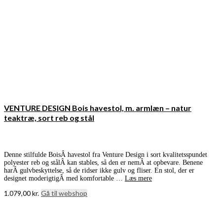
VENTURE DESIGN Bois havestol, m. armlæn – natur
teaktræ, sort reb og stål
Denne stilfulde BoisÂ havestol fra Venture Design i sort kvalitetsspundet
polyester reb og stålÂ kan stables, så den er nemÂ at opbevare. Benene
harÂ gulvbeskyttelse, så de ridser ikke gulv og fliser. En stol, der er
designet moderigtigÂ med komfortable …
Læs mere
1.079,00
kr.
Gå til webshop