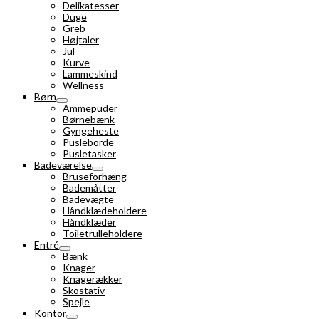
Delikatesser
Duge
Greb
Højtaler
Jul
Kurve
Lammeskind
Wellness
Børn
Ammepuder
Børnebænk
Gyngeheste
Pusleborde
Pusletasker
Badeværelse
Bruseforhæng
Bademåtter
Badevægte
Håndklædeholdere
Håndklæder
Toiletrulleholdere
Entré
Bænk
Knager
Knagerækker
Skostativ
Spejle
Kontor