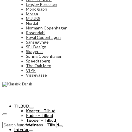
Lyngby Porcelæn
Monograph
Morsø
MUUBS
Nordal
Normann Copenhagen
Rosendahl
Royal Copenhagen
Sansegynge
SEJ Design
Skagerak
Spring Copenhagen
Speedtsberg
The Oak Men
VIPP
Vissevasse
TILBUD
Knager – Tilbud
Puder – Tilbud
Tæpper – Tilbud
Search
Wellness – Tilbud
for:
Interiør