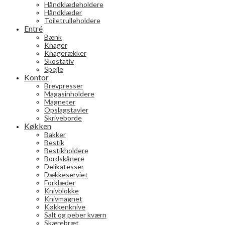
Håndklædeholdere
Håndklæder
Toiletrulleholdere
Entré
Bænk
Knager
Knagerækker
Skostativ
Spejle
Kontor
Brevpresser
Magasinholdere
Magneter
Opslagstavler
Skriveborde
Køkken
Bakker
Bestik
Bestikholdere
Bordskånere
Delikatesser
Dækkeserviet
Forklæder
Knivblokke
Knivmagnet
Køkkenknive
Salt og peber kværn
Skærebræt