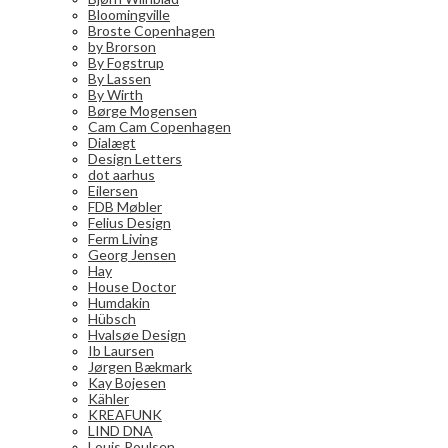
Bloomingville
Broste Copenhagen
by Brorson
By Fogstrup
By Lassen
By Wirth
Børge Mogensen
Cam Cam Copenhagen
Dialægt
Design Letters
dot aarhus
Eilersen
FDB Møbler
Felius Design
Ferm Living
Georg Jensen
Hay
House Doctor
Humdakin
Hübsch
Hvalsøe Design
Ib Laursen
Jørgen Bækmark
Kay Bojesen
Kähler
KREAFUNK
LIND DNA
Louis Poulsen