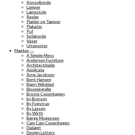
Konsolborde
Lamper
Lænestole
Reoler
Plaider og Tæpper
Plakater
Puf
Sofaborde
Vaser
Urtepotter
Mærker
A Simple Mess
Andersen Furniture
Architectmade
Applicata
Arne Jacobsen
Bent Hansen
Bjørn Wiinblad
Bloomingville
Broste Copenhagen
by Brorson
By Fogstrup
By Lassen
By Wirth
Børge Mogensen
Cam Cam Copenhagen
Dialægt
Design Letters