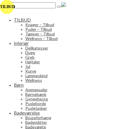
Search
TILBUD
TILBUD
TILBUD
TILBUD
TILBUD
TILBUD
TILBUD
for:
TILBUD
Knager – Tilbud
Puder – Tilbud
Tæpper – Tilbud
Wellness – Tilbud
Interiør
Delikatesser
Duge
Greb
Højtaler
Jul
Kurve
Lammeskind
Wellness
Børn
Ammepuder
Børnebænk
Gyngeheste
Pusleborde
Pusletasker
Badeværelse
Bruseforhæng
Bademåtter
Badevægte