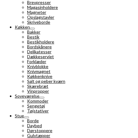
Brevpresser
Magasinholdere
Magneter
Opslagstavler
Skriveborde
Køkken
Bakker
Bestik
Bestikholdere
Bordskånere
Delikatesser
Dækkeserviet
Forklæder
Knivblokke
Knivmagnet
Køkkenknive
Salt og peber kværn
Skærebræt
Vinpropper
Soveværelse
Kommoder
Sengetøj
Tøjstativer
Stue
Borde
Daybed
Dørstoppere
Gulvtæpper