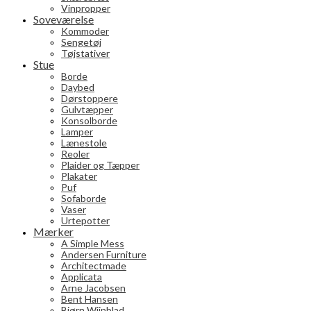
Vinpropper
Soveværelse
Kommoder
Sengetøj
Tøjstativer
Stue
Borde
Daybed
Dørstoppere
Gulvtæpper
Konsolborde
Lamper
Lænestole
Reoler
Plaider og Tæpper
Plakater
Puf
Sofaborde
Vaser
Urtepotter
Mærker
A Simple Mess
Andersen Furniture
Architectmade
Applicata
Arne Jacobsen
Bent Hansen
Bjørn Wiinblad