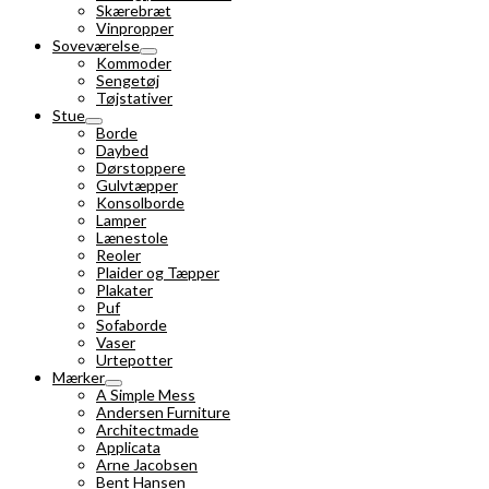
Skærebræt
Vinpropper
Soveværelse
Kommoder
Sengetøj
Tøjstativer
Stue
Borde
Daybed
Dørstoppere
Gulvtæpper
Konsolborde
Lamper
Lænestole
Reoler
Plaider og Tæpper
Plakater
Puf
Sofaborde
Vaser
Urtepotter
Mærker
A Simple Mess
Andersen Furniture
Architectmade
Applicata
Arne Jacobsen
Bent Hansen