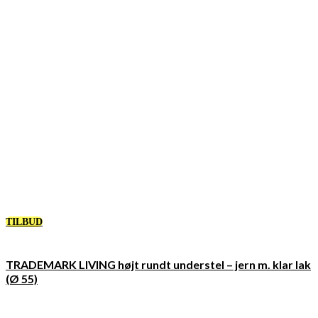
TILBUD
TRADEMARK LIVING højt rundt understel – jern m. klar lak
(Ø 55)