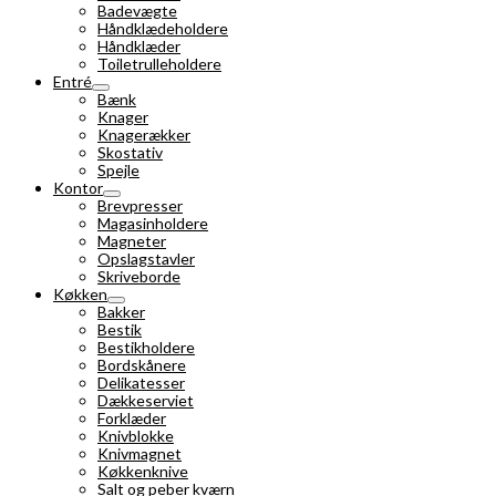
Badevægte
Håndklædeholdere
Håndklæder
Toiletrulleholdere
Entré
Bænk
Knager
Knagerækker
Skostativ
Spejle
Kontor
Brevpresser
Magasinholdere
Magneter
Opslagstavler
Skriveborde
Køkken
Bakker
Bestik
Bestikholdere
Bordskånere
Delikatesser
Dækkeserviet
Forklæder
Knivblokke
Knivmagnet
Køkkenknive
Salt og peber kværn