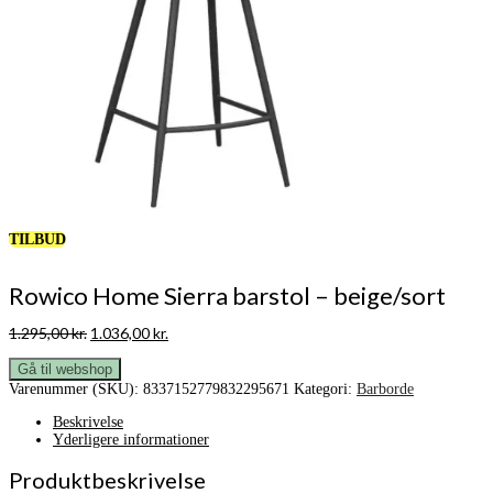
TILBUD
Rowico Home Sierra barstol – beige/sort
Den
Den
1.295,00
kr.
1.036,00
kr.
oprindelige
aktuelle
pris
pris
Gå til webshop
var:
er:
Varenummer (SKU):
8337152779832295671
Kategori:
Barborde
1.295,00 kr..
1.036,00 kr..
Beskrivelse
Yderligere informationer
Produktbeskrivelse