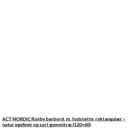
ACT NORDIC Roxby barbord, m. fodstøtte, rektangulær –
natur egefinér og sort gummitræ (120×60)