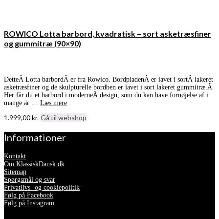
ROWICO Lotta barbord, kvadratisk – sort asketræsfiner
og gummitræ (90×90)
DetteÂ Lotta barbordÂ er fra Rowico. BordpladenÂ er lavet i sortÂ lakeret
asketræsfiner og de skulpturelle bordben er lavet i sort lakeret gummitræ.Â
Her får du et barbord i moderneÂ design, som du kan have fornøjelse af i
mange år …
Læs mere
1.999,00
kr.
Gå til webshop
Informationer
Kontakt
Om KlassiskDansk.dk
Sitemap
Spørgsmål og svar
Privatlivs- og cookiepolitik
Følg på Facebook
Følg på Instagram