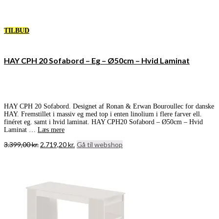
TILBUD
HAY CPH 20 Sofabord – Eg – Ø50cm – Hvid Laminat
HAY CPH 20 Sofabord. Designet af Ronan & Erwan Bouroullec for danske
HAY. Fremstillet i massiv eg med top i enten linolium i flere farver ell.
finéret eg. samt i hvid laminat. HAY CPH20 Sofabord – Ø50cm – Hvid
Laminat …
Læs mere
Den
Den
3.399,00
kr.
2.719,20
kr.
Gå til webshop
oprindelige
aktuelle
pris
pris
var:
er:
3.399,00 kr..
2.719,20 kr..