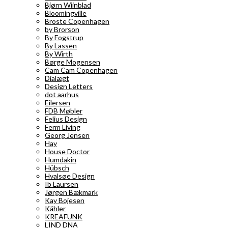
Bjørn Wiinblad
Bloomingville
Broste Copenhagen
by Brorson
By Fogstrup
By Lassen
By Wirth
Børge Mogensen
Cam Cam Copenhagen
Dialægt
Design Letters
dot aarhus
Eilersen
FDB Møbler
Felius Design
Ferm Living
Georg Jensen
Hay
House Doctor
Humdakin
Hübsch
Hvalsøe Design
Ib Laursen
Jørgen Bækmark
Kay Bojesen
Kähler
KREAFUNK
LIND DNA