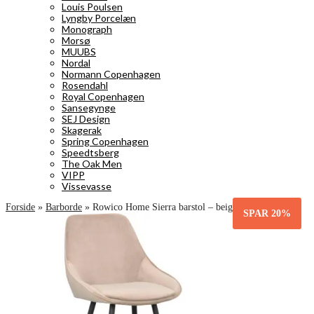
Louis Poulsen
Lyngby Porcelæn
Monograph
Morsø
MUUBS
Nordal
Normann Copenhagen
Rosendahl
Royal Copenhagen
Sansegynge
SEJ Design
Skagerak
Spring Copenhagen
Speedtsberg
The Oak Men
VIPP
Vissevasse
Forside
»
Barborde
»
Rowico Home Sierra barstol – beige/sort
SPAR
20%