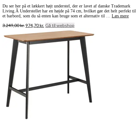
Du ser her på et lækkert højt understel, der er lavet af danske Trademark
Living.Â Understellet har en højde på 74 cm, hvilket gør det helt perfekt til
et barbord, som du så enten kan bruge som et alternativ til …
Læs mere
Den
Den
3.249,00
kr.
974,70
kr.
Gå til webshop
oprindelige
aktuelle
pris
pris
var:
er:
3.249,00 kr..
974,70 kr..