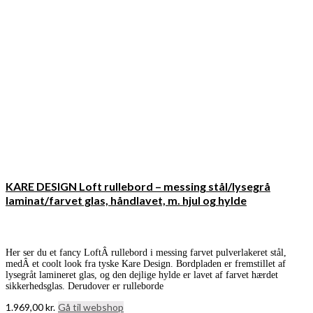
KARE DESIGN Loft rullebord – messing stål/lysegrå
laminat/farvet glas, håndlavet, m. hjul og hylde
Her ser du et fancy LoftÂ rullebord i messing farvet pulverlakeret stål,
medÂ et coolt look fra tyske Kare Design. Bordpladen er fremstillet af
lysegråt lamineret glas, og den dejlige hylde er lavet af farvet hærdet
sikkerhedsglas. Derudover er rulleborde
1.969,00
kr.
Gå til webshop