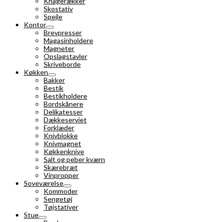
Knagerækker
Skostativ
Spejle
Kontor
Brevpresser
Magasinholdere
Magneter
Opslagstavler
Skriveborde
Køkken
Bakker
Bestik
Bestikholdere
Bordskånere
Delikatesser
Dækkeserviet
Forklæder
Knivblokke
Knivmagnet
Køkkenknive
Salt og peber kværn
Skærebræt
Vinpropper
Soveværelse
Kommoder
Sengetøj
Tøjstativer
Stue