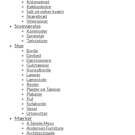
Knivmagnet
Køkkenknive
Salt og peber kværn
Skærebræt
Vinpropper
Soveværelse
Kommoder
Sengetøj
Tøjstativer
Stue
Borde
Daybed
Dørstoppere
Gulvtæpper
Konsolborde
Lamper
Lænestole
Reoler
Plaider og Tæpper
Plakater
Puf
Sofaborde
Vaser
Urtepotter
Mærker
A Simple Mess
Andersen Furniture
Architectmade