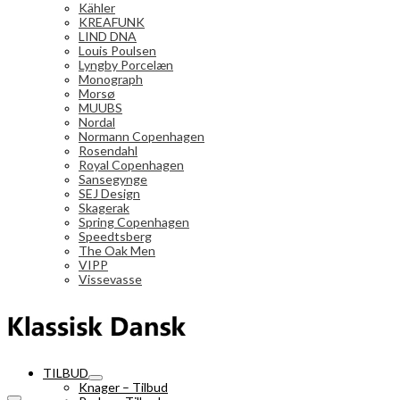
Kähler
KREAFUNK
LIND DNA
Louis Poulsen
Lyngby Porcelæn
Monograph
Morsø
MUUBS
Nordal
Normann Copenhagen
Rosendahl
Royal Copenhagen
Sansegynge
SEJ Design
Skagerak
Spring Copenhagen
Speedtsberg
The Oak Men
VIPP
Vissevasse
TILBUD
Knager – Tilbud