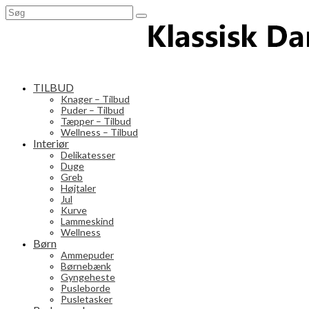
Search
for:
TILBUD
Knager – Tilbud
Puder – Tilbud
Tæpper – Tilbud
Wellness – Tilbud
Interiør
Delikatesser
Duge
Greb
Højtaler
Jul
Kurve
Lammeskind
Wellness
Børn
Ammepuder
Børnebænk
Gyngeheste
Pusleborde
Pusletasker