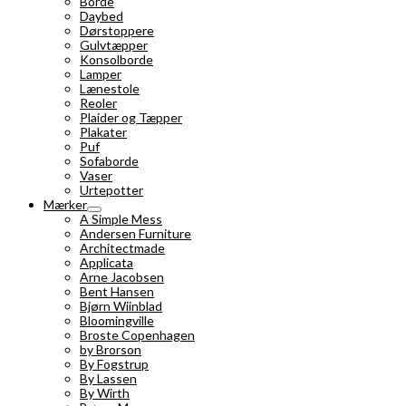
Borde
Daybed
Dørstoppere
Gulvtæpper
Konsolborde
Lamper
Lænestole
Reoler
Plaider og Tæpper
Plakater
Puf
Sofaborde
Vaser
Urtepotter
Mærker
A Simple Mess
Andersen Furniture
Architectmade
Applicata
Arne Jacobsen
Bent Hansen
Bjørn Wiinblad
Bloomingville
Broste Copenhagen
by Brorson
By Fogstrup
By Lassen
By Wirth