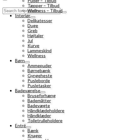
Puder – Tilbud
Tæpper – Tilbud
Search
Wellness – Tilbud
for:
Interiør
Delikatesser
Duge
Greb
Højtaler
Jul
Kurve
Lammeskind
Wellness
Børn
Ammepuder
Børnebænk
Gyngeheste
Pusleborde
Pusletasker
Badeværelse
Bruseforhæng
Bademåtter
Badevægte
Håndklædeholdere
Håndklæder
Toiletrulleholdere
Entré
Bænk
Knager