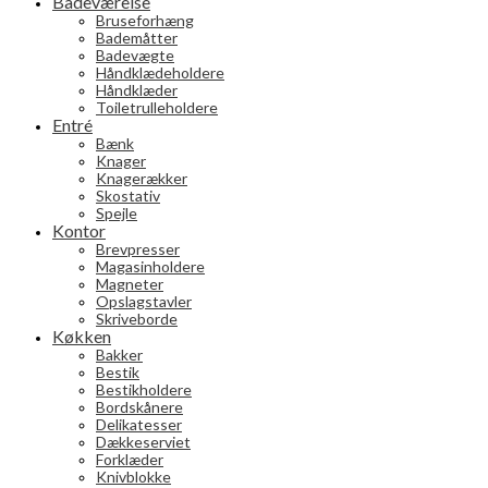
Badeværelse
Bruseforhæng
Bademåtter
Badevægte
Håndklædeholdere
Håndklæder
Toiletrulleholdere
Entré
Bænk
Knager
Knagerækker
Skostativ
Spejle
Kontor
Brevpresser
Magasinholdere
Magneter
Opslagstavler
Skriveborde
Køkken
Bakker
Bestik
Bestikholdere
Bordskånere
Delikatesser
Dækkeserviet
Forklæder
Knivblokke