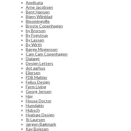
Applicata
Arne Jacobsen
Bent Hansen
Bjørn Wiinblad
Bloomingville
Broste Copenhagen
by Brorson
By Fogstrup
By Lassen
By Wirth
Børge Mogensen
Cam Cam Copenhagen
Dialægt
Design Letters
dot aarhus
Eilersen
FDB Møbler
Felius Design
Ferm Living
Georg Jensen
Hay
House Doctor
Humdakin
Hübsch
Hvalsøe Design
Ib Laursen
Jørgen Bækmark
Kay Bojesen