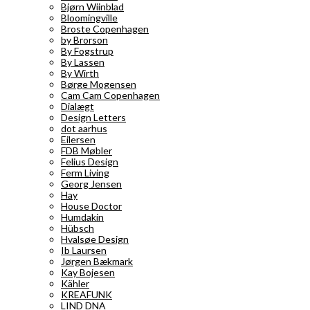
Bjørn Wiinblad
Bloomingville
Broste Copenhagen
by Brorson
By Fogstrup
By Lassen
By Wirth
Børge Mogensen
Cam Cam Copenhagen
Dialægt
Design Letters
dot aarhus
Eilersen
FDB Møbler
Felius Design
Ferm Living
Georg Jensen
Hay
House Doctor
Humdakin
Hübsch
Hvalsøe Design
Ib Laursen
Jørgen Bækmark
Kay Bojesen
Kähler
KREAFUNK
LIND DNA