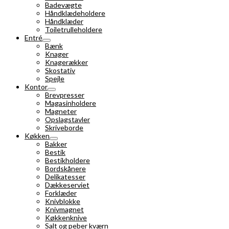
Badevægte
Håndklædeholdere
Håndklæder
Toiletrulleholdere
Entré
Bænk
Knager
Knagerækker
Skostativ
Spejle
Kontor
Brevpresser
Magasinholdere
Magneter
Opslagstavler
Skriveborde
Køkken
Bakker
Bestik
Bestikholdere
Bordskånere
Delikatesser
Dækkeserviet
Forklæder
Knivblokke
Knivmagnet
Køkkenknive
Salt og peber kværn