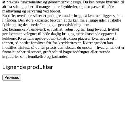
af praktisk funktionalitet og gennemtænkt design. Du kan bruge kværnen til
alt fra salt og peber til mange andre krydderier, og den passer til både
madlavning og servering ved bordet.
En riflet overflade sikrer et godt greb under brug, så kværnen ligger stabilt
i hånden. Den store kapacitet betyder, at du kan male længe uden at skulle
fylde op, og den brede åbning gør genopfyldning nem.
Det keramiske kværneværk er rustfrit, robust og har lang levetid, hvilket
gør kværnen velegnet til både daglig brug og mere krævende opgaver i
køkkenet.Kværnens upside-down-konstruktion placerer kværneværket i
toppen, så bordet forbliver frit for krydderirester. Kværnegraden kan
indstilles trinløst, så du får præcis den tekstur, du ønsker – hvad enten det er
finmalet peber til saucer, groft salt til bagte rodfrugter eller tørrede
krydderier som fennikelfrø og koriander.
Lignende produkter
Previous