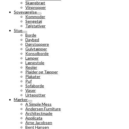
Skærebræt
Vinpropper
Soveværelse
Kommoder
Sengetøj
Tøjstativer
Stue
Borde
Daybed
Dørstoppere
Gulvtæpper
Konsolborde
Lamper
Lænestole
Reoler
Plaider og Tæpper
Plakater
Puf
Sofaborde
Vaser
Urtepotter
Mærker
A Simple Mess
Andersen Furniture
Architectmade
Applicata
Arne Jacobsen
Bent Hansen