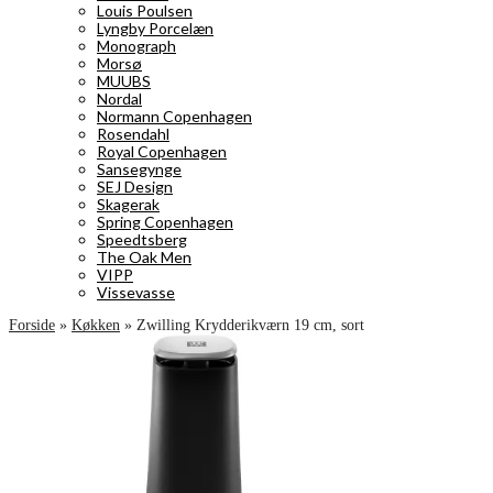
Louis Poulsen
Lyngby Porcelæn
Monograph
Morsø
MUUBS
Nordal
Normann Copenhagen
Rosendahl
Royal Copenhagen
Sansegynge
SEJ Design
Skagerak
Spring Copenhagen
Speedtsberg
The Oak Men
VIPP
Vissevasse
Forside
»
Køkken
»
Zwilling Krydderikværn 19 cm, sort