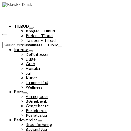
TILBUD
Knager – Tilbud
Puder – Tilbud
Tæpper – Tilbud
Search
Wellness – Tilbud
for:
Interiør
Delikatesser
Duge
Greb
Højtaler
Jul
Kurve
Lammeskind
Wellness
Børn
Ammepuder
Børnebænk
Gyngeheste
Pusleborde
Pusletasker
Badeværelse
Bruseforhæng
Bademåtter