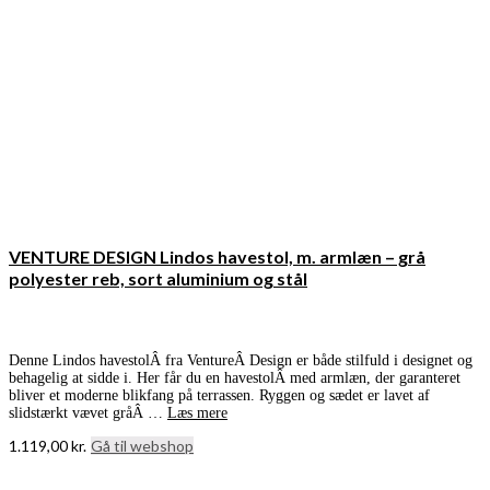
VENTURE DESIGN Lindos havestol, m. armlæn – grå
polyester reb, sort aluminium og stål
Denne Lindos havestolÂ fra VentureÂ Design er både stilfuld i designet og
behagelig at sidde i. Her får du en havestolÂ med armlæn, der garanteret
bliver et moderne blikfang på terrassen. Ryggen og sædet er lavet af
slidstærkt vævet gråÂ …
Læs mere
1.119,00
kr.
Gå til webshop