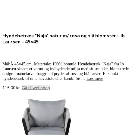
Hyndebetræk “Naja” natur m/ rosa og blå blomster – Ib
Laursen – 45×45
Mål:Â 45×45 cm. Materiale: 100% bomuld Hyndebetræk “Naja” fra Ib
Laursen skaber et varmt og indbydende miljø med sit smukke, blomstrede
design i naturfarvet baggrund prydet af rosa og blå farver. Et smukt
hyndebetræk til dine havestole eller bænk. Se …
Læs mere
115,00
kr.
Gå til webshop