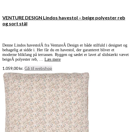
VENTURE DESIGN Lindos havestol – beige polyester reb
og sort stål
Denne Lindos havestolÂ fra VentureÂ Design er både stilfuld i designet og
behagelig at sidde i. Her får du en havestol, der garanteret bliver et
moderne blikfang på terrassen. Ryggen og sædet er lavet af slidstærkt vævet
beigeÂ polyester reb, …
Læs mere
1.059,00
kr.
Gå til webshop