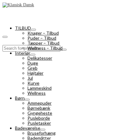
TILBUD
Knager – Tilbud
Puder – Tilbud
Tæpper – Tilbud
Search
Wellness – Tilbud
for:
Interiør
Delikatesser
Duge
Greb
Højtaler
Jul
Kurve
Lammeskind
Wellness
Børn
Ammepuder
Børnebænk
Gyngeheste
Pusleborde
Pusletasker
Badeværelse
Bruseforhæng
Bademåtter