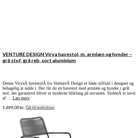
VENTURE DESIGN Virya havestol, m. armlæn og hynder –
grå stof, grå reb, sort aluminium
Denne ViryaÂ havestolÂ fra VentureÂ Design er både stilfuld i designet og
behagelig at sidde i. Her får du en havestol med armlæn og hynder i gråt
stof, der garanteret bliver et moderne blikfang på terrassen. StolenÂ er lavet
af …
Læs mere
1.699,00
kr.
Gå til webshop