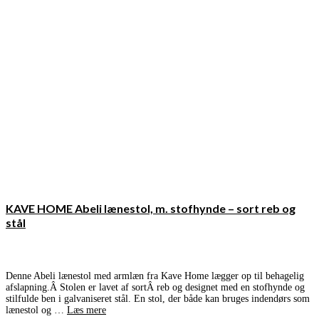
KAVE HOME Abeli lænestol, m. stofhynde – sort reb og
stål
Denne Abeli lænestol med armlæn fra Kave Home lægger op til behagelig
afslapning.Â Stolen er lavet af sortÂ reb og designet med en stofhynde og
stilfulde ben i galvaniseret stål. En stol, der både kan bruges indendørs som
lænestol og …
Læs mere