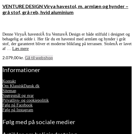
VENTURE DESIGN Virya havestol, m. armlæn og hynder –
grå stof, grå reb, hvid aluminium
Denne ViryaÂ havestolÂ fra VentureÂ Design er både stilfuld i designet og
behagelig at sidde i. Her får du en havestol med armlæn og hynder i gråt
stof, der garanteret bliver et moderne blikfang på terrassen. StolenÂ er lavet
af …
Læs mere
2.079,00
kr.
Gå til webshop
Informationer
Kontakt
Om KlassiskDansk.dk
Sitemap
Spørgsmål og svar
Privatlivs- og cookiepolitik
Følg på Facebook
Følg på Instagram
Følg med på sociale medier