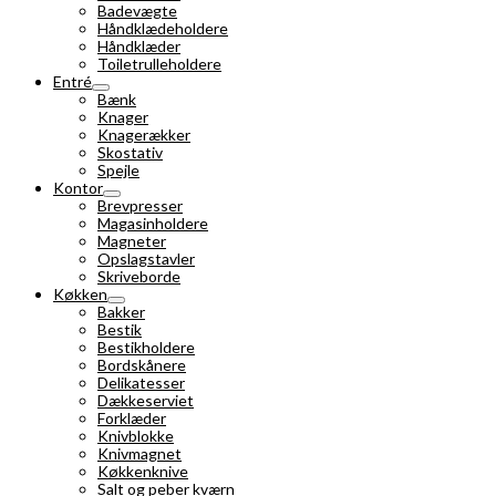
Badevægte
Håndklædeholdere
Håndklæder
Toiletrulleholdere
Entré
Bænk
Knager
Knagerækker
Skostativ
Spejle
Kontor
Brevpresser
Magasinholdere
Magneter
Opslagstavler
Skriveborde
Køkken
Bakker
Bestik
Bestikholdere
Bordskånere
Delikatesser
Dækkeserviet
Forklæder
Knivblokke
Knivmagnet
Køkkenknive
Salt og peber kværn