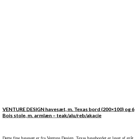
VENTURE DESIGN havesæt, m. Texas bord (200×100) og 6
Bois stole, m. armlæn – teak/alu/reb/akacie
Dette fine havesæt er fra Venture Design. Texas havebordet er lavet af gråt