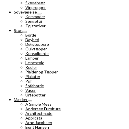
Skærebræt
Vinpropper
Soveværelse
Kommoder
Sengetøj
Tøjstativer
Stue
Borde
Daybed
Dørstoppere
Gulvtæpper
Konsolborde
Lamper
Lænestole
Reoler
Plaider og Tæpper
Plakater
Puf
Sofaborde
Vaser
Urtepotter
Mærker
A Simple Mess
Andersen Furniture
Architectmade
Applicata
Arne Jacobsen
Bent Hansen