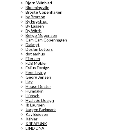
Bjørn Wiinblad
Bloomingville
Broste Copenhagen
by Brorson
By Fogstrup
By Lassen
By Wirth
Børge Mogensen
Cam Cam Copenhagen
Dialægt
Design Letters
dot aarhus
Eilersen
FDB Møbler
Felius Design
Ferm Living
Georg Jensen
Hay
House Doctor
Humdakin
Hübsch
Hvalsøe Design
Ib Laursen
Jørgen Bækmark
Kay Bojesen
Kähler
KREAFUNK
LIND DNA