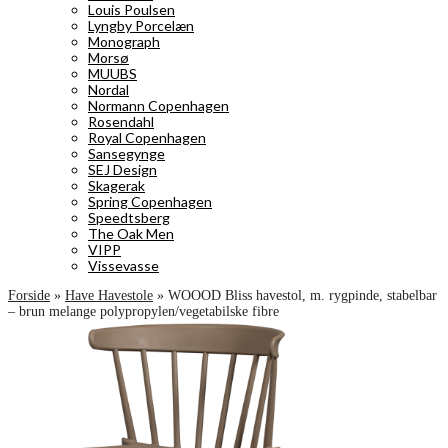
Louis Poulsen
Lyngby Porcelæn
Monograph
Morsø
MUUBS
Nordal
Normann Copenhagen
Rosendahl
Royal Copenhagen
Sansegynge
SEJ Design
Skagerak
Spring Copenhagen
Speedtsberg
The Oak Men
VIPP
Vissevasse
Forside
»
Have Havestole
»
WOOOD Bliss havestol, m. rygpinde, stabelbar
– brun melange polypropylen/vegetabilske fibre