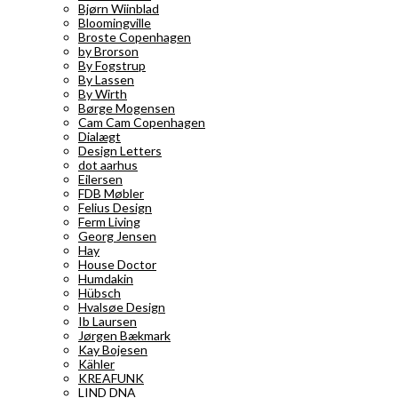
Bjørn Wiinblad
Bloomingville
Broste Copenhagen
by Brorson
By Fogstrup
By Lassen
By Wirth
Børge Mogensen
Cam Cam Copenhagen
Dialægt
Design Letters
dot aarhus
Eilersen
FDB Møbler
Felius Design
Ferm Living
Georg Jensen
Hay
House Doctor
Humdakin
Hübsch
Hvalsøe Design
Ib Laursen
Jørgen Bækmark
Kay Bojesen
Kähler
KREAFUNK
LIND DNA