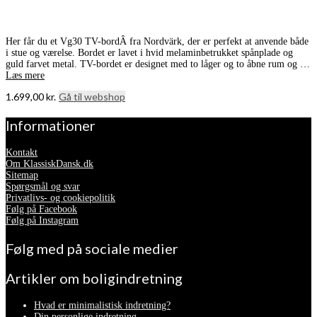
Her får du et Vg30 TV-bordÂ fra Nordvärk, der er perfekt at anvende både
i stue og værelse. Bordet er lavet i hvid melaminbetrukket spånplade og
guld farvet metal. TV-bordet er designet med to låger og to åbne rum og …
Læs mere
1.699,00
kr.
Gå til webshop
Informationer
Kontakt
Om KlassiskDansk.dk
Sitemap
Spørgsmål og svar
Privatlivs- og cookiepolitik
Følg på Facebook
Følg på Instagram
Følg med på sociale medier
Artikler om boligindretning
Hvad er minimalistisk indretning?
Din personlige indretning