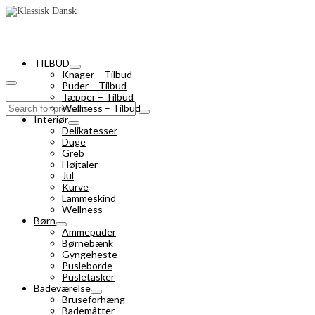
TILBUD
Knager – Tilbud
Puder – Tilbud
Tæpper – Tilbud
Search
Wellness – Tilbud
for:
Interiør
Delikatesser
Duge
Greb
Højtaler
Jul
Kurve
Lammeskind
Wellness
Børn
Ammepuder
Børnebænk
Gyngeheste
Pusleborde
Pusletasker
Badeværelse
Bruseforhæng
Bademåtter