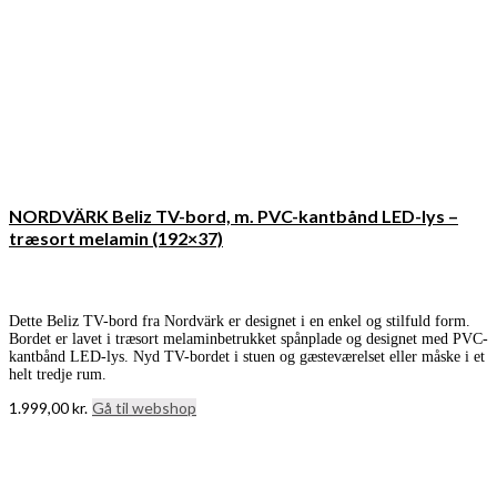
NORDVÄRK Beliz TV-bord, m. PVC-kantbånd LED-lys –
træsort melamin (192×37)
Dette Beliz TV-bord fra Nordvärk er designet i en enkel og stilfuld form.
Bordet er lavet i træsort melaminbetrukket spånplade og designet med PVC-
kantbånd LED-lys. Nyd TV-bordet i stuen og gæsteværelset eller måske i et
helt tredje rum.
1.999,00
kr.
Gå til webshop