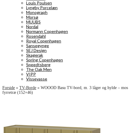
Louis Poulsen
Lyngby Porcelæn
Monograph
Morsø
MUUBS
Nordal
Normann Copenhagen
Rosendahl
Royal Copenhagen
Sansegynge
SEJ Design
Skagerak
Spring Copenhagen
Speedtsberg
The Oak Men
VIPP
Vissevasse
Forside
»
TV-Borde
»
WOOOD Basu TV-bord, m. 3 låger og hylde – mos
fyrretræ (152×46)