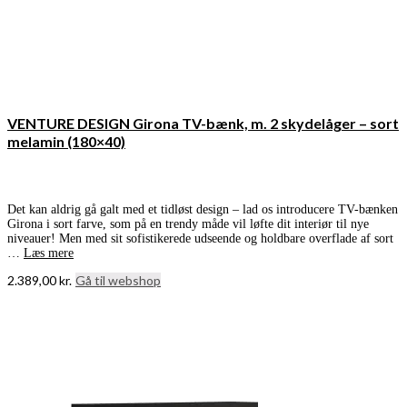
VENTURE DESIGN Girona TV-bænk, m. 2 skydelåger – sort
melamin (180×40)
Det kan aldrig gå galt med et tidløst design – lad os introducere TV-bænken
Girona i sort farve, som på en trendy måde vil løfte dit interiør til nye
niveauer! Men med sit sofistikerede udseende og holdbare overflade af sort
…
Læs mere
2.389,00
kr.
Gå til webshop