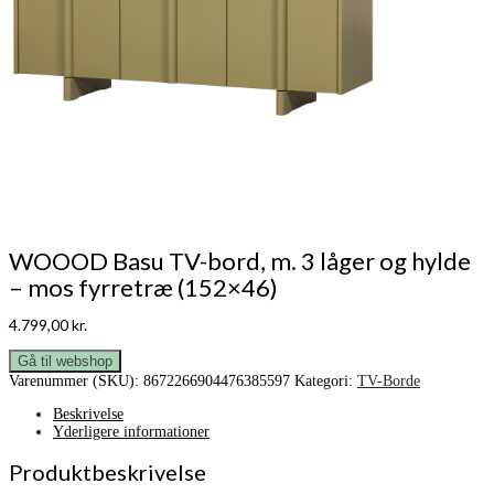
WOOOD Basu TV-bord, m. 3 låger og hylde
– mos fyrretræ (152×46)
4.799,00
kr.
Gå til webshop
Varenummer (SKU):
8672266904476385597
Kategori:
TV-Borde
Beskrivelse
Yderligere informationer
Produktbeskrivelse