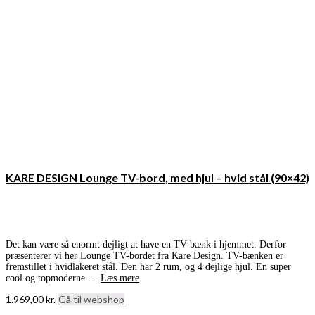
KARE DESIGN Lounge TV-bord, med hjul – hvid stål (90×42)
Det kan være så enormt dejligt at have en TV-bænk i hjemmet. Derfor
præsenterer vi her Lounge TV-bordet fra Kare Design. TV-bænken er
fremstillet i hvidlakeret stål. Den har 2 rum, og 4 dejlige hjul. En super
cool og topmoderne …
Læs mere
1.969,00
kr.
Gå til webshop