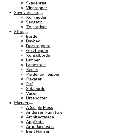
Skærebræt
Vinpropper
Soveværelse
Kommoder
Sengetøj
Tøjstativer
Stue
Borde
Daybed
Dørstoppere
Gulvtæpper
Konsolborde
Lamper
Lænestole
Reoler
Plaider og Tæpper
Plakater
Puf
Sofaborde
Vaser
Urtepotter
Mærker
A Simple Mess
Andersen Furniture
Architectmade
Applicata
Arne Jacobsen
Bent Hansen