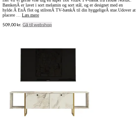
Her vil vi gerne vise dig en super flot VitaÂ TV-bænk fra House Nordic.
BænkenÂ er lavet i sort melamin og sort stål, og er designet med en
hylde.Â EnÂ flot og stilrenÂ TV-bænkÂ til din hyggeligeÂ stue.Udover at
placere …
Læs mere
509,00
kr.
Gå til webshop