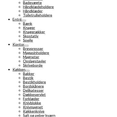
Badevægte
Håndklædeholdere
Håndklæder
Toiletrulleholdere
Entré
Bænk
Knager
Knagerækker
Skostativ
Spejle
Kontor
Brevpresser
Magasinholdere
Magneter
Opslagstavler
Skriveborde
Køkken
Bakker
Bestik
Bestikholdere
Bordskånere
Delikatesser
Dækkeserviet
Forklæder
Knivblokke
Knivmagnet
Køkkenknive
Salt og peber kværn