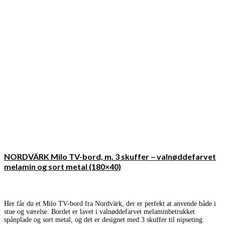
NORDVÄRK Milo TV-bord, m. 3 skuffer – valnøddefarvet
melamin og sort metal (180×40)
Her får du et Milo TV-bord fra Nordvärk, der er perfekt at anvende både i
stue og værelse. Bordet er lavet i valnøddefarvet melaminbetrukket
spånplade og sort metal, og det er designet med 3 skuffer til nipseting.