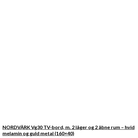
NORDVÄRK Vg30 TV-bord, m. 2 låger og 2 åbne rum – hvid
melamin og guld metal (160×40)