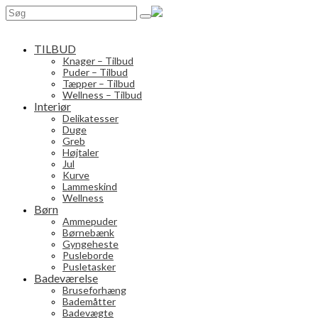
Search
for:
TILBUD
Knager – Tilbud
Puder – Tilbud
Tæpper – Tilbud
Wellness – Tilbud
Interiør
Delikatesser
Duge
Greb
Højtaler
Jul
Kurve
Lammeskind
Wellness
Børn
Ammepuder
Børnebænk
Gyngeheste
Pusleborde
Pusletasker
Badeværelse
Bruseforhæng
Bademåtter
Badevægte