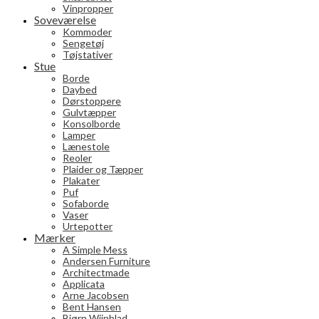
Vinpropper
Soveværelse
Kommoder
Sengetøj
Tøjstativer
Stue
Borde
Daybed
Dørstoppere
Gulvtæpper
Konsolborde
Lamper
Lænestole
Reoler
Plaider og Tæpper
Plakater
Puf
Sofaborde
Vaser
Urtepotter
Mærker
A Simple Mess
Andersen Furniture
Architectmade
Applicata
Arne Jacobsen
Bent Hansen
Bjørn Wiinblad