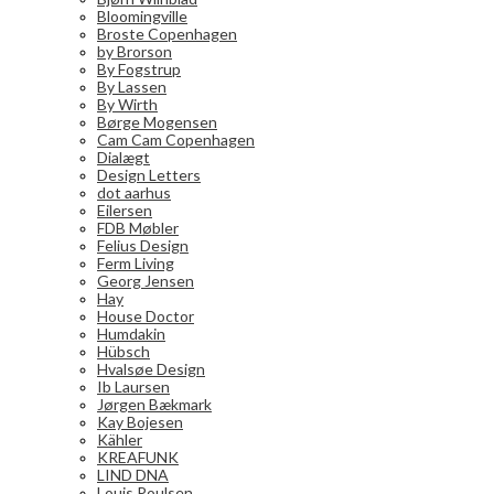
Bloomingville
Broste Copenhagen
by Brorson
By Fogstrup
By Lassen
By Wirth
Børge Mogensen
Cam Cam Copenhagen
Dialægt
Design Letters
dot aarhus
Eilersen
FDB Møbler
Felius Design
Ferm Living
Georg Jensen
Hay
House Doctor
Humdakin
Hübsch
Hvalsøe Design
Ib Laursen
Jørgen Bækmark
Kay Bojesen
Kähler
KREAFUNK
LIND DNA
Louis Poulsen