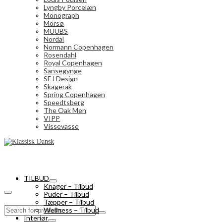
Lyngby Porcelæn
Monograph
Morsø
MUUBS
Nordal
Normann Copenhagen
Rosendahl
Royal Copenhagen
Sansegynge
SEJ Design
Skagerak
Spring Copenhagen
Speedtsberg
The Oak Men
VIPP
Vissevasse
TILBUD
Knager – Tilbud
Puder – Tilbud
Tæpper – Tilbud
Search
Wellness – Tilbud
for:
Interiør