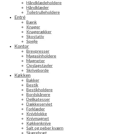
Håndklædeholdere
Håndklæder
Toiletrulleholdere
Entré
Bænk
Knager
Knagerækker
Skostativ
Spejle
Kontor
Brevpresser
Magasinholdere
Magneter
Opslagstavler
Skriveborde
Køkken
Bakker
Bestik
Bestikholdere
Bordskånere
Delikatesser
Dækkeserviet
Forklæder
Knivblokke
Knivmagnet
Køkkenknive
Salt og peber kværn
Skærebræt