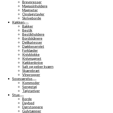
Brevpresser
Magasinholdere
Magneter
Opslagstavler
Skriveborde
Køkken
Bakker
Bestik
Bestikholdere
Bordskånere
Delikatesser
Dækkeserviet
Forklæder
Knivblokke
Knivmagnet
Køkkenknive
Salt og peber kværn
Skærebræt
Vinpropper
Soveværelse
Kommoder
Sengetøj
Tøjstativer
Stue
Borde
Daybed
Dørstoppere
Gulvtæpper