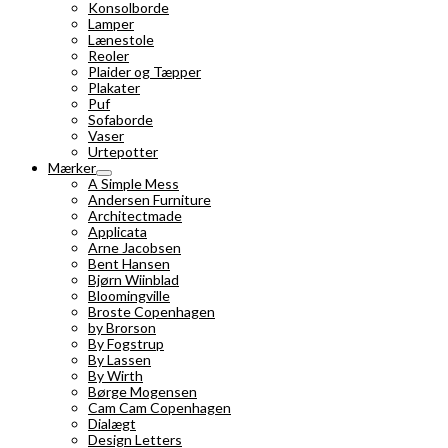
Konsolborde
Lamper
Lænestole
Reoler
Plaider og Tæpper
Plakater
Puf
Sofaborde
Vaser
Urtepotter
Mærker
A Simple Mess
Andersen Furniture
Architectmade
Applicata
Arne Jacobsen
Bent Hansen
Bjørn Wiinblad
Bloomingville
Broste Copenhagen
by Brorson
By Fogstrup
By Lassen
By Wirth
Børge Mogensen
Cam Cam Copenhagen
Dialægt
Design Letters