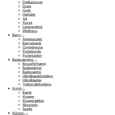
Delikatesser
Duge
Greb
Højtaler
Jul
Kurve
Lammeskind
Wellness
Børn
Ammepuder
Børnebænk
Gyngeheste
Pusleborde
Pusletasker
Badeværelse
Bruseforhæng
Bademåtter
Badevægte
Håndklædeholdere
Håndklæder
Toiletrulleholdere
Entré
Bænk
Knager
Knagerækker
Skostativ
Spejle
Kontor