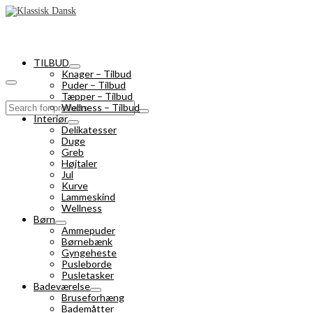
TILBUD
Knager – Tilbud
Puder – Tilbud
Tæpper – Tilbud
Search
Wellness – Tilbud
for:
Interiør
Delikatesser
Duge
Greb
Højtaler
Jul
Kurve
Lammeskind
Wellness
Børn
Ammepuder
Børnebænk
Gyngeheste
Pusleborde
Pusletasker
Badeværelse
Bruseforhæng
Bademåtter