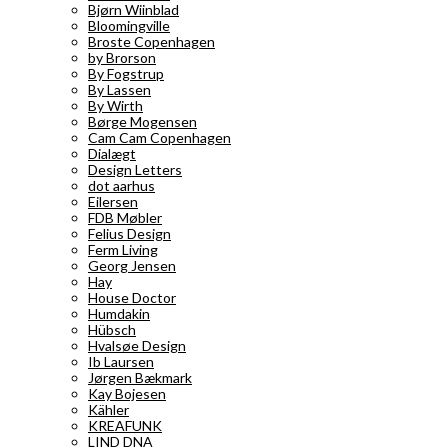
Bjørn Wiinblad
Bloomingville
Broste Copenhagen
by Brorson
By Fogstrup
By Lassen
By Wirth
Børge Mogensen
Cam Cam Copenhagen
Dialægt
Design Letters
dot aarhus
Eilersen
FDB Møbler
Felius Design
Ferm Living
Georg Jensen
Hay
House Doctor
Humdakin
Hübsch
Hvalsøe Design
Ib Laursen
Jørgen Bækmark
Kay Bojesen
Kähler
KREAFUNK
LIND DNA