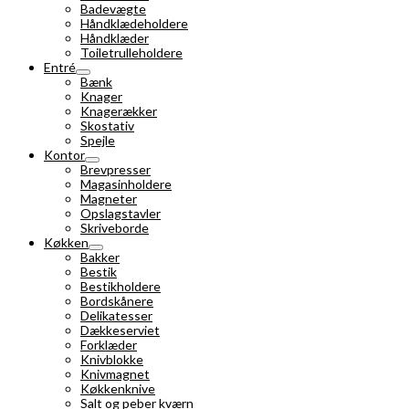
Badevægte
Håndklædeholdere
Håndklæder
Toiletrulleholdere
Entré
Bænk
Knager
Knagerækker
Skostativ
Spejle
Kontor
Brevpresser
Magasinholdere
Magneter
Opslagstavler
Skriveborde
Køkken
Bakker
Bestik
Bestikholdere
Bordskånere
Delikatesser
Dækkeserviet
Forklæder
Knivblokke
Knivmagnet
Køkkenknive
Salt og peber kværn