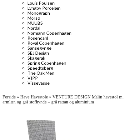
Louis Poulsen
Lyngby Porcelæn
Monograph
Morsø
MUUBS
Nordal
Normann Copenhagen
Rosendahl
Royal Copenhagen
Sansegynge
SEJ Design
Skagerak
Spring Copenhagen
Speedtsberg
The Oak Men
VIPP
Vissevasse
Forside
»
Have Havestole
»
VENTURE DESIGN Malin havestol m.
armlæn og grå stofhynde – grå rattan og aluminium