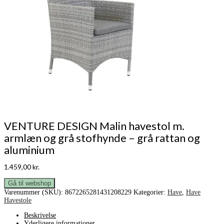
VENTURE DESIGN Malin havestol m.
armlæn og grå stofhynde – grå rattan og
aluminium
1.459,00
kr.
Gå til webshop
Varenummer (SKU):
8672265281431208229
Kategorier:
Have
,
Have
Havestole
Beskrivelse
Yderligere informationer