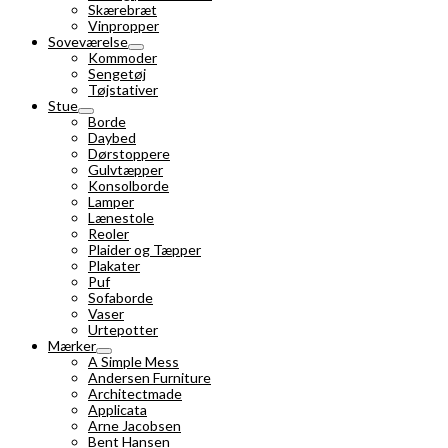
Skærebræt
Vinpropper
Soveværelse
Kommoder
Sengetøj
Tøjstativer
Stue
Borde
Daybed
Dørstoppere
Gulvtæpper
Konsolborde
Lamper
Lænestole
Reoler
Plaider og Tæpper
Plakater
Puf
Sofaborde
Vaser
Urtepotter
Mærker
A Simple Mess
Andersen Furniture
Architectmade
Applicata
Arne Jacobsen
Bent Hansen