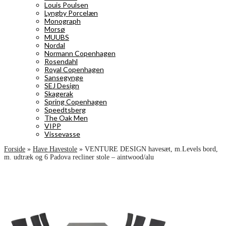
Louis Poulsen
Lyngby Porcelæn
Monograph
Morsø
MUUBS
Nordal
Normann Copenhagen
Rosendahl
Royal Copenhagen
Sansegynge
SEJ Design
Skagerak
Spring Copenhagen
Speedtsberg
The Oak Men
VIPP
Vissevasse
Forside
»
Have Havestole
»
VENTURE DESIGN havesæt, m.Levels bord,
m. udtræk og 6 Padova recliner stole – aintwood/alu