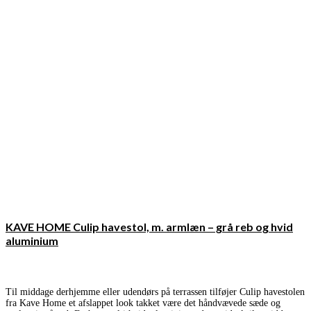
KAVE HOME Culip havestol, m. armlæn – grå reb og hvid
aluminium
Til middage derhjemme eller udendørs på terrassen tilføjer Culip havestolen
fra Kave Home et afslappet look takket være det håndvævede sæde og