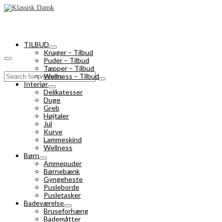
TILBUD
Knager – Tilbud
Puder – Tilbud
Tæpper – Tilbud
Search
Wellness – Tilbud
for:
Interiør
Delikatesser
Duge
Greb
Højtaler
Jul
Kurve
Lammeskind
Wellness
Børn
Ammepuder
Børnebænk
Gyngeheste
Pusleborde
Pusletasker
Badeværelse
Bruseforhæng
Bademåtter