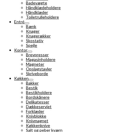
Badevægte
Håndklædeholdere
Håndklæder
Toiletrulleholdere
Entré
Bænk
Knager
Knagerækker
Skostativ
Spejle
Kontor
Brevpresser
Magasinholdere
Magneter
Opslagstavler
Skriveborde
Køkken
Bakker
Bestik
Bestikholdere
Bordskånere
Delikatesser
Dækkeserviet
Forklæder
Knivblokke
Knivmagnet
Køkkenknive
Salt og peber kværn