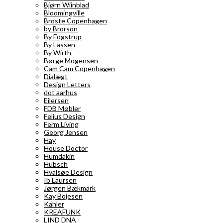
Bjørn Wiinblad
Bloomingville
Broste Copenhagen
by Brorson
By Fogstrup
By Lassen
By Wirth
Børge Mogensen
Cam Cam Copenhagen
Dialægt
Design Letters
dot aarhus
Eilersen
FDB Møbler
Felius Design
Ferm Living
Georg Jensen
Hay
House Doctor
Humdakin
Hübsch
Hvalsøe Design
Ib Laursen
Jørgen Bækmark
Kay Bojesen
Kähler
KREAFUNK
LIND DNA