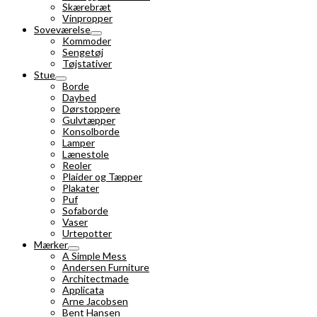
Skærebræt
Vinpropper
Soveværelse
Kommoder
Sengetøj
Tøjstativer
Stue
Borde
Daybed
Dørstoppere
Gulvtæpper
Konsolborde
Lamper
Lænestole
Reoler
Plaider og Tæpper
Plakater
Puf
Sofaborde
Vaser
Urtepotter
Mærker
A Simple Mess
Andersen Furniture
Architectmade
Applicata
Arne Jacobsen
Bent Hansen