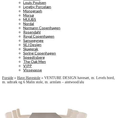
Louis Poulsen
Lyngby Porcelæn
Monograph
Morsø
MUUBS
Nordal
Normann Copenhagen
Rosendahl
Royal Copenhagen
Sansegynge
SEJ Design
Skagerak
Spring Copenhagen
Speedtsberg
The Oak Men
VIPP
Vissevasse
Forside
»
Have Havestole
»
VENTURE DESIGN havesæt, m. Levels bord,
m. udtræk og 6 Malin stole, m. armlæn – aintwood/alu