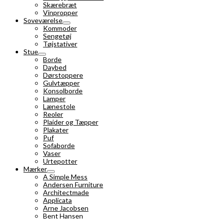
Skærebræt
Vinpropper
Soveværelse
Kommoder
Sengetøj
Tøjstativer
Stue
Borde
Daybed
Dørstoppere
Gulvtæpper
Konsolborde
Lamper
Lænestole
Reoler
Plaider og Tæpper
Plakater
Puf
Sofaborde
Vaser
Urtepotter
Mærker
A Simple Mess
Andersen Furniture
Architectmade
Applicata
Arne Jacobsen
Bent Hansen