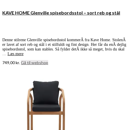
KAVE HOME Glenville spisebordsstol – sort reb og stål
Denne stilrene Glenville spisebordsstol kommerÂ fra Kave Home. StolenÂ
er lavet af sort reb og stål i et stilfuldt og fint design. Her får du enÂ dejlig
spisebordsstol, som kan stables. Så fylder detÂ ikke så meget, hvis du skal
…
Læs mere
749,00
kr.
Gå til webshop