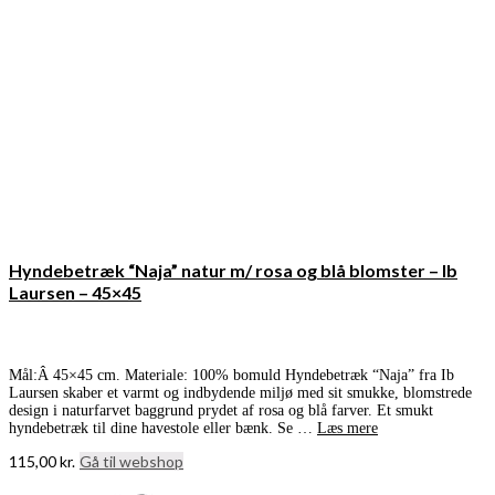
Hyndebetræk “Naja” natur m/ rosa og blå blomster – Ib
Laursen – 45×45
Mål:Â 45×45 cm. Materiale: 100% bomuld Hyndebetræk “Naja” fra Ib
Laursen skaber et varmt og indbydende miljø med sit smukke, blomstrede
design i naturfarvet baggrund prydet af rosa og blå farver. Et smukt
hyndebetræk til dine havestole eller bænk. Se …
Læs mere
115,00
kr.
Gå til webshop