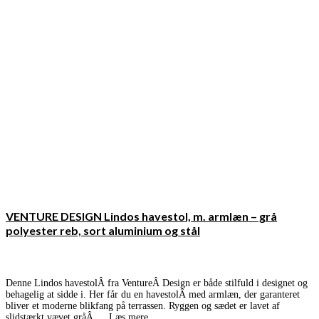
VENTURE DESIGN Lindos havestol, m. armlæn – grå
polyester reb, sort aluminium og stål
Denne Lindos havestolÂ fra VentureÂ Design er både stilfuld i designet og
behagelig at sidde i. Her får du en havestolÂ med armlæn, der garanteret
bliver et moderne blikfang på terrassen. Ryggen og sædet er lavet af
slidstærkt vævet gråÂ …
Læs mere