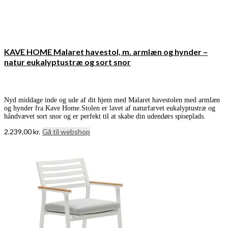
KAVE HOME Malaret havestol, m. armlæn og hynder –
natur eukalyptustræ og sort snor
Nyd middage inde og ude af dit hjem med Malaret havestolen med armlæn
og hynder fra Kave Home.Stolen er lavet af naturfarvet eukalyptustræ og
håndvævet sort snor og er perfekt til at skabe din udendørs spiseplads.
2.239,00
kr.
Gå til webshop