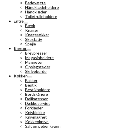
Badevægte
Håndklædeholdere
Håndklæder
Toiletrulleholdere
Entré
Bænk
Knager
Knagerækker
Skostativ
Spejle
Kontor
Brevpresser
Magasinholdere
Magneter
Opslagstavler
Skriveborde
Køkken
Bakker
Bestik
Bestikholdere
Bordskånere
Delikatesser
Dækkeserviet
Forklæder
Knivblokke
Knivmagnet
Køkkenknive
Salt og peber kværn