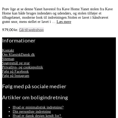
Prøv lige at se denne Yanet havestol fra Kave Home.Yanet stolen fra Kave
Home kan både bruges indendørs og udendørs, og stolen tilføjer et
tilbagelænet, moderne look til indretningen.Stolen er lavet i håndvævet
grønt snor, mens stellet er lavet i …
Læs mere
979,00
kr.
Gå til webshop
Informationer
Kontakt
Om KlassiskDansk.dk
Sitemap
Spørgsmål og svar
Privatlivs- og cookiepolitik
Følg på Facebook
Følg på Instagram
Følg med på sociale medier
Artikler om boligindretning
Hvad er minimalistisk indretning?
Din personlige indretning
Hvad er dansk design kendt for?