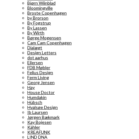
Bjørn Wiinblad
Bloomingville
Broste Copenhagen
by Brorson
By Fogstrup
By Lassen
By Wirth
Børge Mogensen
Cam Cam Copenhagen
Dialægt
Design Letters
dot aarhus
Eilersen
FDB Møbler
Felius Design
Ferm Living
Georg Jensen
Hay
House Doctor
Humdakin
Hübsch
Hvalsøe Design
Ib Laursen
Jørgen Bækmark
Kay Bojesen
Kähler
KREAFUNK
LIND DNA