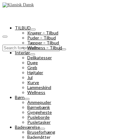
TILBUD
Knager – Tilbud
Puder – Tilbud
Tæpper – Tilbud
Search
Wellness – Tilbud
for:
Interiør
Delikatesser
Duge
Greb
Højtaler
Jul
Kurve
Lammeskind
Wellness
Børn
Ammepuder
Børnebænk
Gyngeheste
Pusleborde
Pusletasker
Badeværelse
Bruseforhæng
Bademåtter