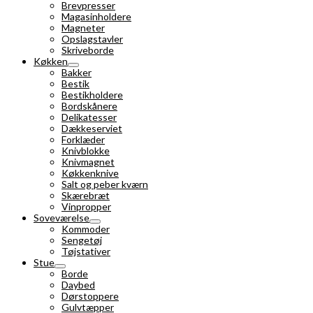
Brevpresser
Magasinholdere
Magneter
Opslagstavler
Skriveborde
Køkken
Bakker
Bestik
Bestikholdere
Bordskånere
Delikatesser
Dækkeserviet
Forklæder
Knivblokke
Knivmagnet
Køkkenknive
Salt og peber kværn
Skærebræt
Vinpropper
Soveværelse
Kommoder
Sengetøj
Tøjstativer
Stue
Borde
Daybed
Dørstoppere
Gulvtæpper