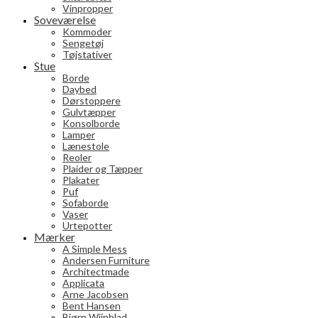
Vinpropper
Soveværelse
Kommoder
Sengetøj
Tøjstativer
Stue
Borde
Daybed
Dørstoppere
Gulvtæpper
Konsolborde
Lamper
Lænestole
Reoler
Plaider og Tæpper
Plakater
Puf
Sofaborde
Vaser
Urtepotter
Mærker
A Simple Mess
Andersen Furniture
Architectmade
Applicata
Arne Jacobsen
Bent Hansen
Bjørn Wiinblad