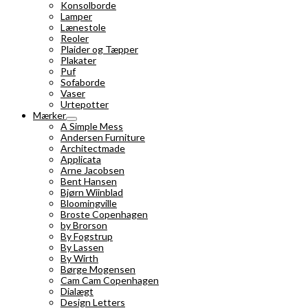
Konsolborde
Lamper
Lænestole
Reoler
Plaider og Tæpper
Plakater
Puf
Sofaborde
Vaser
Urtepotter
Mærker
A Simple Mess
Andersen Furniture
Architectmade
Applicata
Arne Jacobsen
Bent Hansen
Bjørn Wiinblad
Bloomingville
Broste Copenhagen
by Brorson
By Fogstrup
By Lassen
By Wirth
Børge Mogensen
Cam Cam Copenhagen
Dialægt
Design Letters