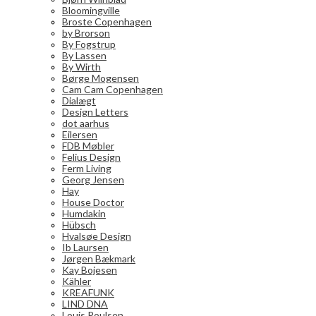
Bloomingville
Broste Copenhagen
by Brorson
By Fogstrup
By Lassen
By Wirth
Børge Mogensen
Cam Cam Copenhagen
Dialægt
Design Letters
dot aarhus
Eilersen
FDB Møbler
Felius Design
Ferm Living
Georg Jensen
Hay
House Doctor
Humdakin
Hübsch
Hvalsøe Design
Ib Laursen
Jørgen Bækmark
Kay Bojesen
Kähler
KREAFUNK
LIND DNA
Louis Poulsen