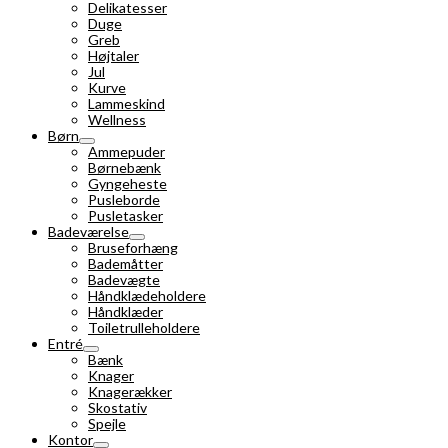
Delikatesser
Duge
Greb
Højtaler
Jul
Kurve
Lammeskind
Wellness
Børn
Ammepuder
Børnebænk
Gyngeheste
Pusleborde
Pusletasker
Badeværelse
Bruseforhæng
Bademåtter
Badevægte
Håndklædeholdere
Håndklæder
Toiletrulleholdere
Entré
Bænk
Knager
Knagerækker
Skostativ
Spejle
Kontor