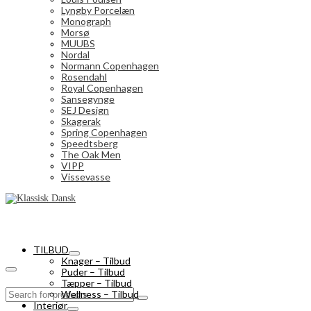
Lyngby Porcelæn
Monograph
Morsø
MUUBS
Nordal
Normann Copenhagen
Rosendahl
Royal Copenhagen
Sansegynge
SEJ Design
Skagerak
Spring Copenhagen
Speedtsberg
The Oak Men
VIPP
Vissevasse
TILBUD
Knager – Tilbud
Puder – Tilbud
Tæpper – Tilbud
Search
Wellness – Tilbud
for:
Interiør