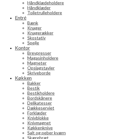
Håndklædeholdere
Håndklæder
Toiletrulleholdere
Entré
Bænk
Knager
Knagerækker
Skostativ
Spejle
Kontor
Brevpresser
Magasinholdere
Magneter
Opslagstavler
Skriveborde
Køkken
Bakker
Bestik
Bestikholdere
Bordskånere
Delikatesser
Dækkeserviet
Forklæder
Knivblokke
Knivmagnet
Køkkenknive
Salt og peber kværn
Skærebræt