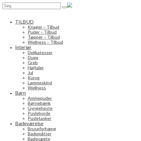
Search
for:
TILBUD
Knager – Tilbud
Puder – Tilbud
Tæpper – Tilbud
Wellness – Tilbud
Interiør
Delikatesser
Duge
Greb
Højtaler
Jul
Kurve
Lammeskind
Wellness
Børn
Ammepuder
Børnebænk
Gyngeheste
Pusleborde
Pusletasker
Badeværelse
Bruseforhæng
Bademåtter
Badevægte