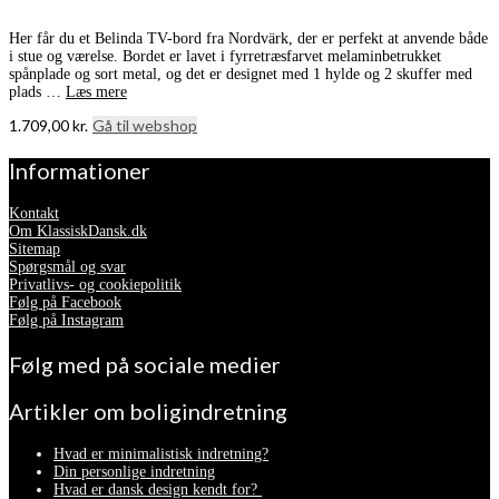
Her får du et Belinda TV-bord fra Nordvärk, der er perfekt at anvende både
i stue og værelse. Bordet er lavet i fyrretræsfarvet melaminbetrukket
spånplade og sort metal, og det er designet med 1 hylde og 2 skuffer med
plads …
Læs mere
1.709,00
kr.
Gå til webshop
Informationer
Kontakt
Om KlassiskDansk.dk
Sitemap
Spørgsmål og svar
Privatlivs- og cookiepolitik
Følg på Facebook
Følg på Instagram
Følg med på sociale medier
Artikler om boligindretning
Hvad er minimalistisk indretning?
Din personlige indretning
Hvad er dansk design kendt for?