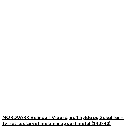
NORDVÄRK Belinda TV-bord, m. 1 hylde og 2 skuffer –
fyrretræsfarvet melamin og sort metal (140×40)