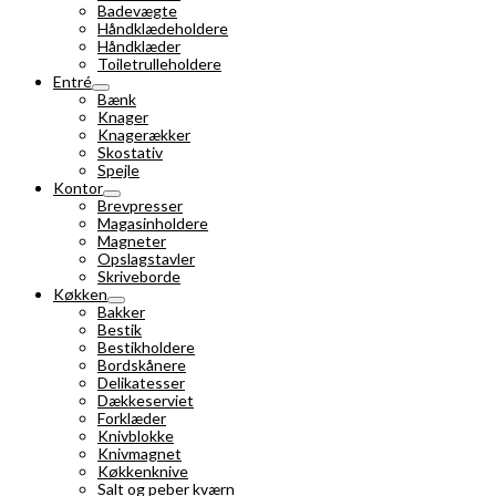
Badevægte
Håndklædeholdere
Håndklæder
Toiletrulleholdere
Entré
Bænk
Knager
Knagerækker
Skostativ
Spejle
Kontor
Brevpresser
Magasinholdere
Magneter
Opslagstavler
Skriveborde
Køkken
Bakker
Bestik
Bestikholdere
Bordskånere
Delikatesser
Dækkeserviet
Forklæder
Knivblokke
Knivmagnet
Køkkenknive
Salt og peber kværn