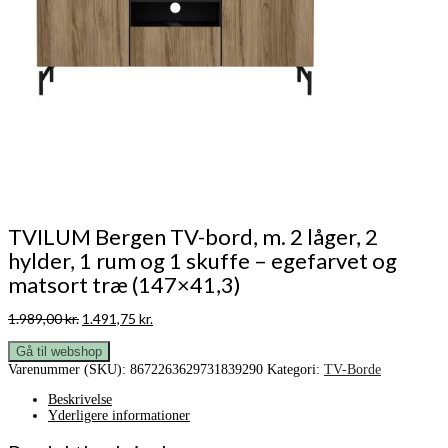
TVILUM Bergen TV-bord, m. 2 låger, 2
hylder, 1 rum og 1 skuffe – egefarvet og
matsort træ (147×41,3)
Den
Den
1.989,00
kr.
1.491,75
kr.
oprindelige
aktuelle
pris
pris
Gå til webshop
var:
er:
Varenummer (SKU):
8672263629731839290
Kategori:
TV-Borde
1.989,00 kr..
1.491,75 kr..
Beskrivelse
Yderligere informationer