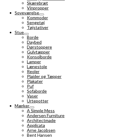
Skærebræt
Vinpropper
Soveværelse
Kommoder
Sengetøj
Tøjstativer
Stue
Borde
Daybed
Dørstoppere
Gulvtæpper
Konsolborde
Lamper
Lænestole
Reoler
Plaider og Tæpper
Plakater
Puf
Sofaborde
Vaser
Urtepotter
Mærker
A Simple Mess
Andersen Furniture
Architectmade
Applicata
Arne Jacobsen
Bent Hansen