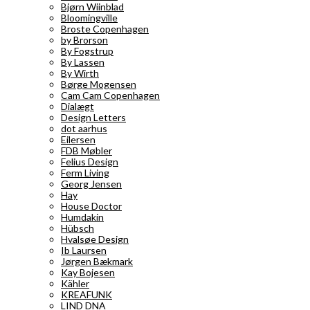
Bjørn Wiinblad
Bloomingville
Broste Copenhagen
by Brorson
By Fogstrup
By Lassen
By Wirth
Børge Mogensen
Cam Cam Copenhagen
Dialægt
Design Letters
dot aarhus
Eilersen
FDB Møbler
Felius Design
Ferm Living
Georg Jensen
Hay
House Doctor
Humdakin
Hübsch
Hvalsøe Design
Ib Laursen
Jørgen Bækmark
Kay Bojesen
Kähler
KREAFUNK
LIND DNA