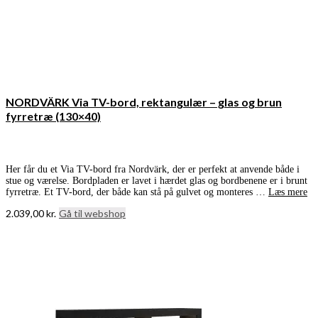
NORDVÄRK Via TV-bord, rektangulær – glas og brun
fyrretræ (130×40)
Her får du et Via TV-bord fra Nordvärk, der er perfekt at anvende både i
stue og værelse. Bordpladen er lavet i hærdet glas og bordbenene er i brunt
fyrretræ. Et TV-bord, der både kan stå på gulvet og monteres …
Læs mere
2.039,00
kr.
Gå til webshop