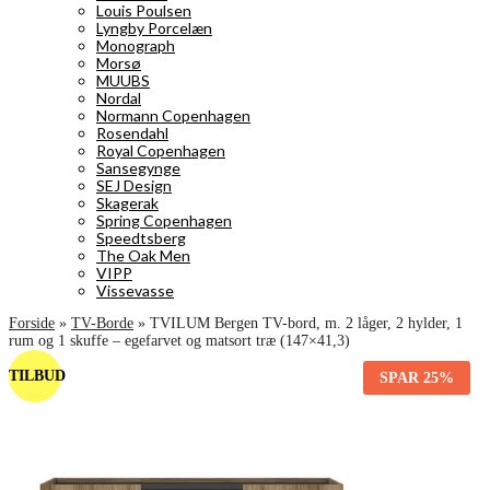
Louis Poulsen
Lyngby Porcelæn
Monograph
Morsø
MUUBS
Nordal
Normann Copenhagen
Rosendahl
Royal Copenhagen
Sansegynge
SEJ Design
Skagerak
Spring Copenhagen
Speedtsberg
The Oak Men
VIPP
Vissevasse
Forside
»
TV-Borde
»
TVILUM Bergen TV-bord, m. 2 låger, 2 hylder, 1
rum og 1 skuffe – egefarvet og matsort træ (147×41,3)
TILBUD
SPAR
25%