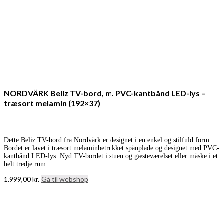
NORDVÄRK Beliz TV-bord, m. PVC-kantbånd LED-lys –
træsort melamin (192×37)
Dette Beliz TV-bord fra Nordvärk er designet i en enkel og stilfuld form.
Bordet er lavet i træsort melaminbetrukket spånplade og designet med PVC-
kantbånd LED-lys. Nyd TV-bordet i stuen og gæsteværelset eller måske i et
helt tredje rum.
1.999,00
kr.
Gå til webshop