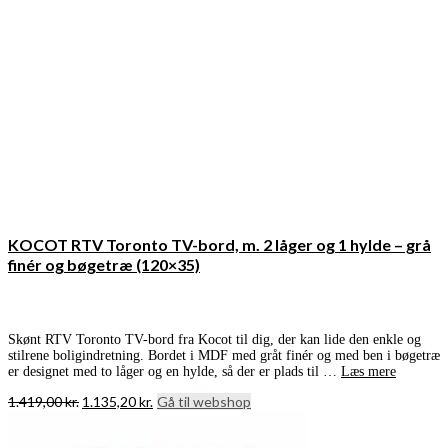
KOCOT RTV Toronto TV-bord, m. 2 låger og 1 hylde – grå
finér og bøgetræ (120×35)
Skønt RTV Toronto TV-bord fra Kocot til dig, der kan lide den enkle og
stilrene boligindretning. Bordet i MDF med gråt finér og med ben i bøgetræ
er designet med to låger og en hylde, så der er plads til …
Læs mere
Den
Den
1.419,00
kr.
1.135,20
kr.
Gå til webshop
oprindelige
aktuelle
pris
pris