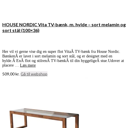
HOUSE NORDIC Vita TV-bænk, m. hylde – sort melamin og
sort stål (100×36)
Her vil vi gerne vise dig en super flot VitaÂ TV-bænk fra House Nordic.
BænkenÂ er lavet i sort melamin og sort stål, og er designet med en
hylde.Â EnÂ flot og stilrenÂ TV-bænkÂ til din hyggeligeÂ stue.Udover at
placere …
Læs mere
509,00
kr.
Gå til webshop