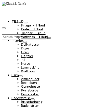
TILBUD
Knager – Tilbud
Puder – Tilbud
Tæpper – Tilbud
Search
Wellness – Tilbud
for:
Interiør
Delikatesser
Duge
Greb
Højtaler
Jul
Kurve
Lammeskind
Wellness
Børn
Ammepuder
Børnebænk
Gyngeheste
Pusleborde
Pusletasker
Badeværelse
Bruseforhæng
Bademåtter