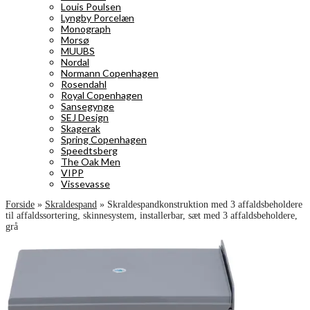
Louis Poulsen
Lyngby Porcelæn
Monograph
Morsø
MUUBS
Nordal
Normann Copenhagen
Rosendahl
Royal Copenhagen
Sansegynge
SEJ Design
Skagerak
Spring Copenhagen
Speedtsberg
The Oak Men
VIPP
Vissevasse
Forside
»
Skraldespand
»
Skraldespandkonstruktion med 3 affaldsbeholdere
til affaldssortering, skinnesystem, installerbar, sæt med 3 affaldsbeholdere,
grå