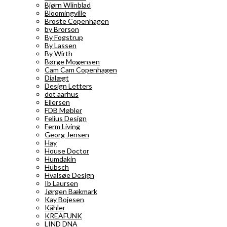
Bjørn Wiinblad
Bloomingville
Broste Copenhagen
by Brorson
By Fogstrup
By Lassen
By Wirth
Børge Mogensen
Cam Cam Copenhagen
Dialægt
Design Letters
dot aarhus
Eilersen
FDB Møbler
Felius Design
Ferm Living
Georg Jensen
Hay
House Doctor
Humdakin
Hübsch
Hvalsøe Design
Ib Laursen
Jørgen Bækmark
Kay Bojesen
Kähler
KREAFUNK
LIND DNA