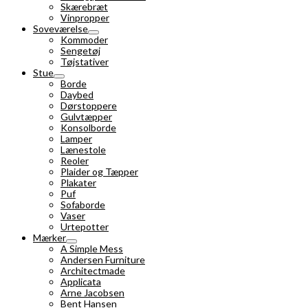
Skærebræt
Vinpropper
Soveværelse
Kommoder
Sengetøj
Tøjstativer
Stue
Borde
Daybed
Dørstoppere
Gulvtæpper
Konsolborde
Lamper
Lænestole
Reoler
Plaider og Tæpper
Plakater
Puf
Sofaborde
Vaser
Urtepotter
Mærker
A Simple Mess
Andersen Furniture
Architectmade
Applicata
Arne Jacobsen
Bent Hansen