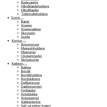
Badevægte
Håndklædeholdere
Håndklæder
Toiletrulleholdere
Entré
Bænk
Knager
Knagerækker
Skostativ
Spejle
Kontor
Brevpresser
Magasinholdere
Magneter
Opslagstavler
Skriveborde
Køkken
Bakker
Bestik
Bestikholdere
Bordskånere
Delikatesser
Dækkeserviet
Forklæder
Knivblokke
Knivmagnet
Køkkenknive
Salt og peber kværn