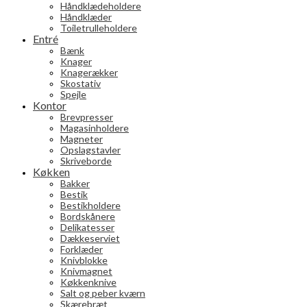
Håndklædeholdere
Håndklæder
Toiletrulleholdere
Entré
Bænk
Knager
Knagerækker
Skostativ
Spejle
Kontor
Brevpresser
Magasinholdere
Magneter
Opslagstavler
Skriveborde
Køkken
Bakker
Bestik
Bestikholdere
Bordskånere
Delikatesser
Dækkeserviet
Forklæder
Knivblokke
Knivmagnet
Køkkenknive
Salt og peber kværn
Skærebræt