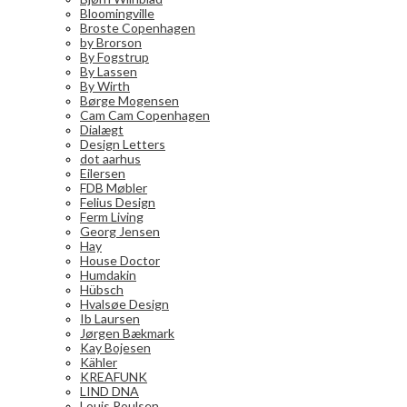
Bloomingville
Broste Copenhagen
by Brorson
By Fogstrup
By Lassen
By Wirth
Børge Mogensen
Cam Cam Copenhagen
Dialægt
Design Letters
dot aarhus
Eilersen
FDB Møbler
Felius Design
Ferm Living
Georg Jensen
Hay
House Doctor
Humdakin
Hübsch
Hvalsøe Design
Ib Laursen
Jørgen Bækmark
Kay Bojesen
Kähler
KREAFUNK
LIND DNA
Louis Poulsen