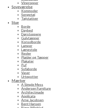
Vinpropper
Soveværelse
Kommoder
Sengetøj
Tøjstativer
Stue
Borde
Daybed
Dørstoppere
Gulvtæpper
Konsolborde
Lamper
Lænestole
Reoler
Plaider og Tæpper
Plakater
Puf
Sofaborde
Vaser
Urtepotter
Mærker
A Simple Mess
Andersen Furniture
Architectmade
Applicata
Arne Jacobsen
Bent Hansen
Bjørn Wiinblad