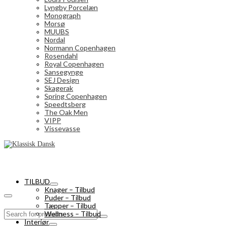
Lyngby Porcelæn
Monograph
Morsø
MUUBS
Nordal
Normann Copenhagen
Rosendahl
Royal Copenhagen
Sansegynge
SEJ Design
Skagerak
Spring Copenhagen
Speedtsberg
The Oak Men
VIPP
Vissevasse
TILBUD
Knager – Tilbud
Puder – Tilbud
Tæpper – Tilbud
Search
Wellness – Tilbud
for:
Interiør