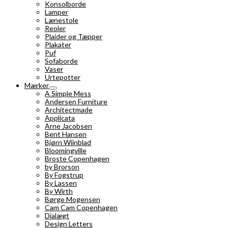
Konsolborde
Lamper
Lænestole
Reoler
Plaider og Tæpper
Plakater
Puf
Sofaborde
Vaser
Urtepotter
Mærker
A Simple Mess
Andersen Furniture
Architectmade
Applicata
Arne Jacobsen
Bent Hansen
Bjørn Wiinblad
Bloomingville
Broste Copenhagen
by Brorson
By Fogstrup
By Lassen
By Wirth
Børge Mogensen
Cam Cam Copenhagen
Dialægt
Design Letters