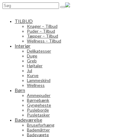
Search
for:
TILBUD
Knager – Tilbud
Puder – Tilbud
Tæpper – Tilbud
Wellness – Tilbud
Interiør
Delikatesser
Duge
Greb
Højtaler
Jul
Kurve
Lammeskind
Wellness
Børn
Ammepuder
Børnebænk
Gyngeheste
Pusleborde
Pusletasker
Badeværelse
Bruseforhæng
Bademåtter
Badevægte