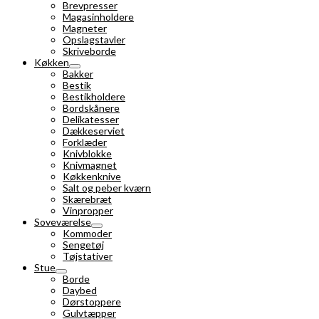
Brevpresser
Magasinholdere
Magneter
Opslagstavler
Skriveborde
Køkken
Bakker
Bestik
Bestikholdere
Bordskånere
Delikatesser
Dækkeserviet
Forklæder
Knivblokke
Knivmagnet
Køkkenknive
Salt og peber kværn
Skærebræt
Vinpropper
Soveværelse
Kommoder
Sengetøj
Tøjstativer
Stue
Borde
Daybed
Dørstoppere
Gulvtæpper