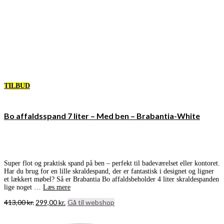
TILBUD
Bo affaldsspand 7 liter – Med ben – Brabantia-White
Super flot og praktisk spand på ben – perfekt til badeværelset eller kontoret.
Har du brug for en lille skraldespand, der er fantastisk i designet og ligner
et lækkert møbel? Så er Brabantia Bo affaldsbeholder 4 liter skraldespanden
lige noget …
Læs mere
Den
Den
413,00
kr.
299,00
kr.
Gå til webshop
oprindelige
aktuelle
pris
pris