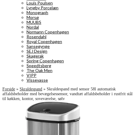
Louis Poulsen
Lyngby Porcelæn
Monograph
Morsø
MUUBS
Nordal
Normann Copenhagen
Rosendahl
Royal Copenhagen
Sansegynge
SEJ Design
Skagerak
Spring Copenhagen
Speedtsberg
The Oak Men
VIPP
Vissevasse
Forside
»
Skraldespand
»
Skraldespand med sensor 58l automatisk
affaldsbeholder med bevægelsessensor, vandtæt affaldsbeholder i rustfrit stål
til køkken, kontor, soveværelse, sølv