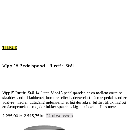
TILBUD
Vipp 15 Pedalspand – Rustfri Stål
Vipp15 Rustfri Stål 14 Liter. Vipp15 pedalspanden er en mellemstørrelse
skraldespand til køkkenet, kontoret eller badeværelset. Denne pedalspand er
udstyret med en udtagelig inderspand, et låg der sikrer lufttæt tillukning og
en dæmpemekanisme, der lukker spandens låg i en blød …
Læs mere
Den
Den
2.995,00
kr.
2.545,75
kr.
Gå til webshop
oprindelige
aktuelle
pris
pris
var:
er: