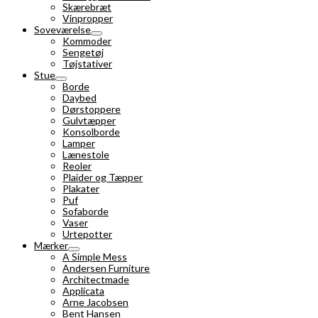
Skærebræt
Vinpropper
Soveværelse
Kommoder
Sengetøj
Tøjstativer
Stue
Borde
Daybed
Dørstoppere
Gulvtæpper
Konsolborde
Lamper
Lænestole
Reoler
Plaider og Tæpper
Plakater
Puf
Sofaborde
Vaser
Urtepotter
Mærker
A Simple Mess
Andersen Furniture
Architectmade
Applicata
Arne Jacobsen
Bent Hansen