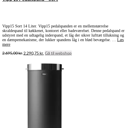
Vipp15 Sort 14 Liter. Vipp15 pedalspanden er en mellemstørrelse
skraldespand til køkkenet, kontoret eller badeværelset. Denne pedalspand er
udstyret med en udtagelig inderspand, et låg der sikrer lufttæt tillukning og
en dæmpemekanisme, der lukker spandens låg i en blød bevægelse. …
Læs
mere
Den
Den
2.695,00
kr.
2.290,75
kr.
Gå til webshop
oprindelige
aktuelle
pris
pris
var:
er:
2.695,00 kr..
2.290,75 kr..