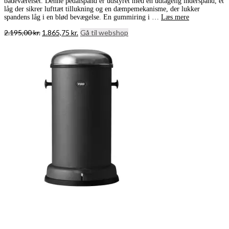
badeværelset. Denne pedalspand er udstyret med en udtagelig inderspand, et
låg der sikrer lufttæt tillukning og en dæmpemekanisme, der lukker
spandens låg i en blød bevægelse. En gummiring i …
Læs mere
Den
Den
2.195,00
kr.
1.865,75
kr.
Gå til webshop
oprindelige
aktuelle
pris
pris
var:
er:
2.195,00 kr..
1.865,75 kr..