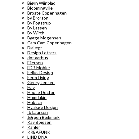
Bjørn Wiinblad
Bloomingville
Broste Copenhagen
by Brorson
By Fogstrup
By Lassen
By Wirth
Børge Mogensen
Cam Cam Copenhagen
Dialægt
Design Letters
dot aarhus
Eilersen
FDB Møbler
Felius Design
Ferm Living
Georg Jensen
Hay
House Doctor
Humdakin
Hübsch
Hvalsøe Design
Ib Laursen
Jørgen Bækmark
Kay Bojesen
Kähler
KREAFUNK
LIND DNA