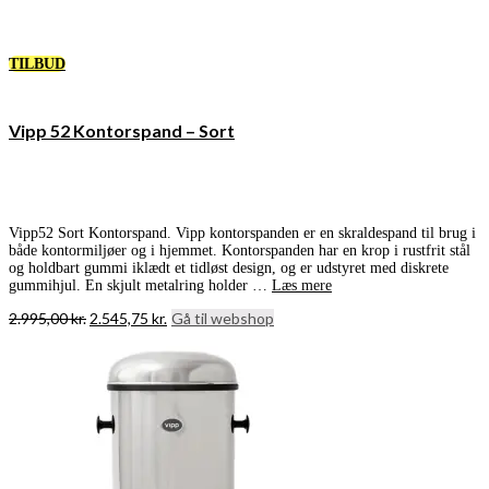
TILBUD
Vipp 52 Kontorspand – Sort
Vipp52 Sort Kontorspand. Vipp kontorspanden er en skraldespand til brug i
både kontormiljøer og i hjemmet. Kontorspanden har en krop i rustfrit stål
og holdbart gummi iklædt et tidløst design, og er udstyret med diskrete
gummihjul. En skjult metalring holder …
Læs mere
Den
Den
2.995,00
kr.
2.545,75
kr.
Gå til webshop
oprindelige
aktuelle
pris
pris
var:
er:
2.995,00 kr..
2.545,75 kr..