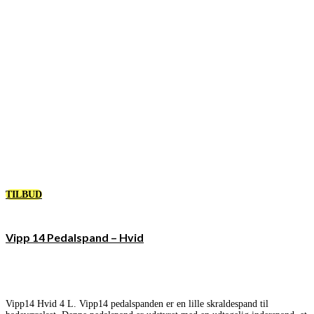
TILBUD
Vipp 14 Pedalspand – Hvid
Vipp14 Hvid 4 L. Vipp14 pedalspanden er en lille skraldespand til