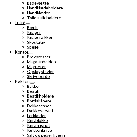
Badevægte
Håndklædeholdere
Håndklæder
Toiletrulleholdere
Entré
Bænk
Knager
Knagerækker
Skostativ
Spejle
Kontor
Brevpresser
Magasinholdere
Magneter
Opslagstavler
Skriveborde
Køkken
Bakker
Bestik
Bestikholdere
Bordskånere
Delikatesser
Dækkeserviet
Forklæder
Knivblokke
Knivmagnet
Køkkenknive
Salt og peber kværn