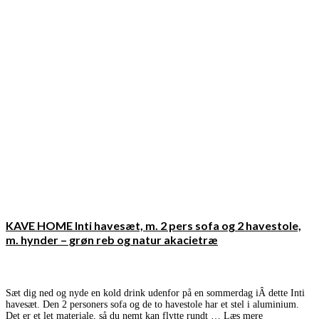
KAVE HOME Inti havesæt, m. 2 pers sofa og 2 havestole,
m. hynder – grøn reb og natur akacietræ
Sæt dig ned og nyde en kold drink udenfor på en sommerdag iÂ dette Inti
havesæt. Den 2 personers sofa og de to havestole har et stel i aluminium.
Det er et let materiale, så du nemt kan flytte rundt …
Læs mere