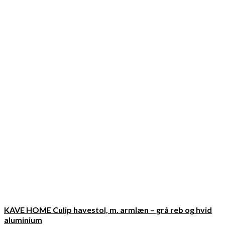
KAVE HOME Culip havestol, m. armlæn – grå reb og hvid
aluminium