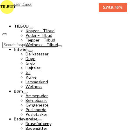
TILBUD
SPAR
40%
TILBUD
Knager – Tilbud
Puder – Tilbud
Tæpper – Tilbud
Search
Wellness – Tilbud
for:
Interiør
Delikatesser
Duge
Greb
Højtaler
Jul
Kurve
Lammeskind
Wellness
Børn
Ammepuder
Børnebænk
Gyngeheste
Pusleborde
Pusletasker
Badeværelse
Bruseforhæng
Bademåtter