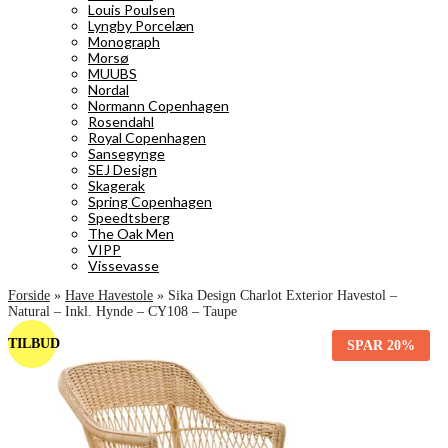
Louis Poulsen
Lyngby Porcelæn
Monograph
Morsø
MUUBS
Nordal
Normann Copenhagen
Rosendahl
Royal Copenhagen
Sansegynge
SEJ Design
Skagerak
Spring Copenhagen
Speedtsberg
The Oak Men
VIPP
Vissevasse
Forside
»
Have Havestole
»
Sika Design Charlot Exterior Havestol –
Natural – Inkl. Hynde – CY108 – Taupe
TILBUD
SPAR
20%