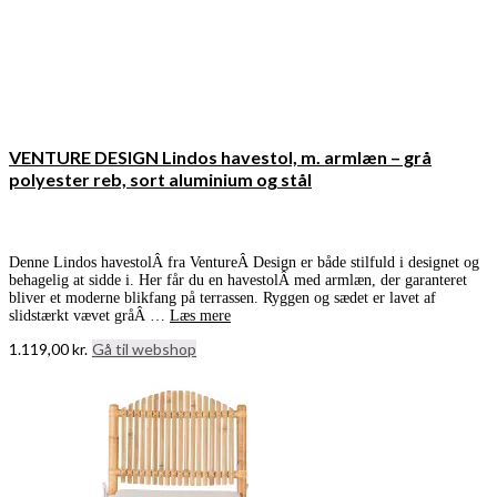
VENTURE DESIGN Lindos havestol, m. armlæn – grå
polyester reb, sort aluminium og stål
Denne Lindos havestolÂ fra VentureÂ Design er både stilfuld i designet og
behagelig at sidde i. Her får du en havestolÂ med armlæn, der garanteret
bliver et moderne blikfang på terrassen. Ryggen og sædet er lavet af
slidstærkt vævet gråÂ …
Læs mere
1.119,00
kr.
Gå til webshop