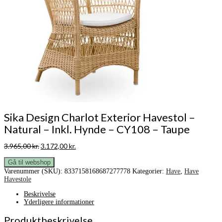
Sika Design Charlot Exterior Havestol –
Natural – Inkl. Hynde – CY108 – Taupe
Den
Den
3.965,00
kr.
3.172,00
kr.
oprindelige
aktuelle
pris
pris
Gå til webshop
var:
er:
Varenummer (SKU):
8337158168687277778
Kategorier:
Have
,
Have
3.965,00 kr..
3.172,00 kr..
Havestole
Beskrivelse
Yderligere informationer
Produktbeskrivelse