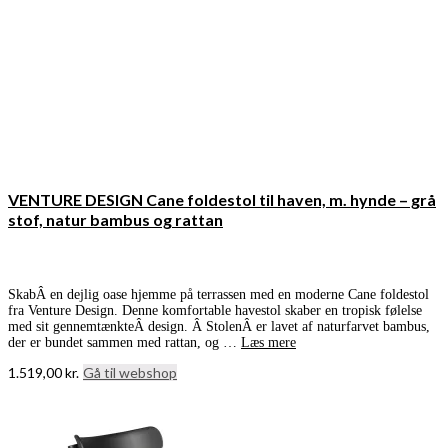
VENTURE DESIGN Cane foldestol til haven, m. hynde – grå
stof, natur bambus og rattan
SkabÂ en dejlig oase hjemme på terrassen med en moderne Cane foldestol
fra Venture Design. Denne komfortable havestol skaber en tropisk følelse
med sit gennemtænkteÂ design. Â StolenÂ er lavet af naturfarvet bambus,
der er bundet sammen med rattan, og …
Læs mere
1.519,00
kr.
Gå til webshop