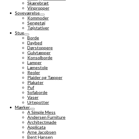
Skærebræt
Vinpropper
Soveværelse
Kommoder
Sengetøj
Tøjstativer
Stue
Borde
Daybed
Dørstoppere
Gulvtæpper
Konsolborde
Lamper
Lænestole
Reoler
Plaider og Tæpper
Plakater
Puf
Sofaborde
Vaser
Urtepotter
Mærker
A Simple Mess
Andersen Furniture
Architectmade
Applicata
Arne Jacobsen
Bent Hansen