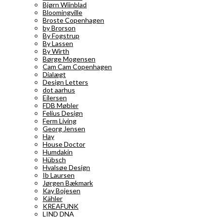
Bjørn Wiinblad
Bloomingville
Broste Copenhagen
by Brorson
By Fogstrup
By Lassen
By Wirth
Børge Mogensen
Cam Cam Copenhagen
Dialægt
Design Letters
dot aarhus
Eilersen
FDB Møbler
Felius Design
Ferm Living
Georg Jensen
Hay
House Doctor
Humdakin
Hübsch
Hvalsøe Design
Ib Laursen
Jørgen Bækmark
Kay Bojesen
Kähler
KREAFUNK
LIND DNA