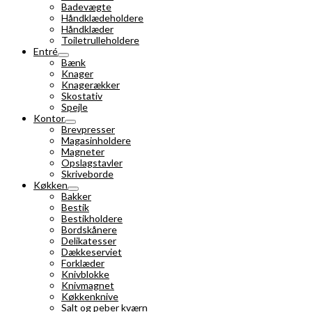
Badevægte
Håndklædeholdere
Håndklæder
Toiletrulleholdere
Entré
Bænk
Knager
Knagerækker
Skostativ
Spejle
Kontor
Brevpresser
Magasinholdere
Magneter
Opslagstavler
Skriveborde
Køkken
Bakker
Bestik
Bestikholdere
Bordskånere
Delikatesser
Dækkeserviet
Forklæder
Knivblokke
Knivmagnet
Køkkenknive
Salt og peber kværn