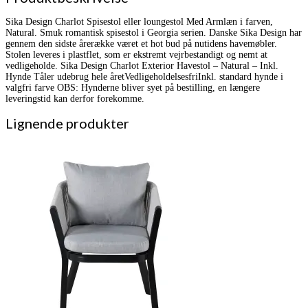
Sika Design Charlot Spisestol eller loungestol Med Armlæn i farven,
Natural. Smuk romantisk spisestol i Georgia serien. Danske Sika Design har
gennem den sidste årerække været et hot bud på nutidens havemøbler.
Stolen leveres i plastflet, som er ekstremt vejrbestandigt og nemt at
vedligeholde. Sika Design Charlot Exterior Havestol – Natural – Inkl.
Hynde Tåler udebrug hele åretVedligeholdelsesfriInkl. standard hynde i
valgfri farve OBS: Hynderne bliver syet på bestilling, en længere
leveringstid kan derfor forekomme.
Lignende produkter