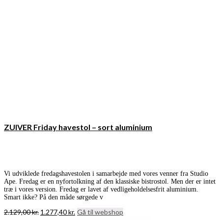
ZUIVER Friday havestol – sort aluminium
Vi udviklede fredagshavestolen i samarbejde med vores venner fra Studio
Ape. Fredag er en nyfortolkning af den klassiske bistrostol. Men der er intet
træ i vores version. Fredag er lavet af vedligeholdelsesfrit aluminium.
Smart ikke? På den måde sørgede v
Den
Den
2.129,00
kr.
1.277,40
kr.
Gå til webshop
oprindelige
aktuelle