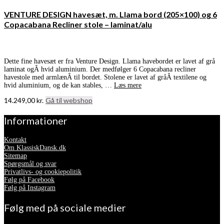
VENTURE DESIGN havesæt, m. Llama bord (205×100) og 6
Copacabana Recliner stole – laminat/alu
Dette fine havesæt er fra Venture Design. Llama havebordet er lavet af grå
laminat ogÂ hvid aluminium. Der medfølger 6 Copacabana recliner
havestole med armlænÂ til bordet. Stolene er lavet af gråÂ textilene og
hvid aluminium, og de kan stables, …
Læs mere
14.249,00
kr.
Gå til webshop
Informationer
Kontakt
Om KlassiskDansk.dk
Sitemap
Spørgsmål og svar
Privatlivs- og cookiepolitik
Følg på Facebook
Følg på Instagram
Følg med på sociale medier