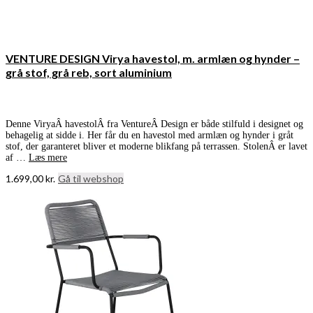
VENTURE DESIGN Virya havestol, m. armlæn og hynder –
grå stof, grå reb, sort aluminium
Denne ViryaÂ havestolÂ fra VentureÂ Design er både stilfuld i designet og
behagelig at sidde i. Her får du en havestol med armlæn og hynder i gråt
stof, der garanteret bliver et moderne blikfang på terrassen. StolenÂ er lavet
af …
Læs mere
1.699,00
kr.
Gå til webshop