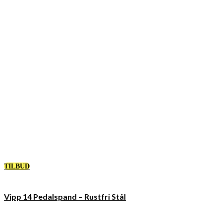
TILBUD
Vipp 14 Pedalspand – Rustfri Stål