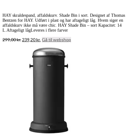
HAY skraldespand, affaldskurv. Shade Bin i sort. Designet af Thomas
Bentzen for HAY. Udført i plast og har aftageligt låg. Hvem siger en
affaldskurv ikke må være chic. HAY Shade Bin – sort Kapacitet: 14
L.Aftageligt lågLeveres i flere farver
Den
Den
299,00
kr.
239,20
kr.
Gå til webshop
oprindelige
aktuelle
pris
pris
var:
er:
299,00 kr..
239,20 kr..