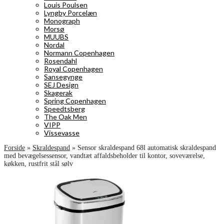
Louis Poulsen
Lyngby Porcelæn
Monograph
Morsø
MUUBS
Nordal
Normann Copenhagen
Rosendahl
Royal Copenhagen
Sansegynge
SEJ Design
Skagerak
Spring Copenhagen
Speedtsberg
The Oak Men
VIPP
Vissevasse
Forside
»
Skraldespand
»
Sensor skraldespand 68l automatisk skraldespand
med bevægelsessensor, vandtæt affaldsbeholder til kontor, soveværelse,
køkken, rustfrit stål sølv