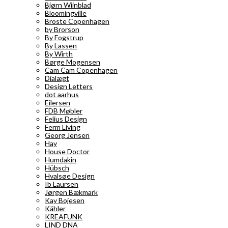
Bjørn Wiinblad
Bloomingville
Broste Copenhagen
by Brorson
By Fogstrup
By Lassen
By Wirth
Børge Mogensen
Cam Cam Copenhagen
Dialægt
Design Letters
dot aarhus
Eilersen
FDB Møbler
Felius Design
Ferm Living
Georg Jensen
Hay
House Doctor
Humdakin
Hübsch
Hvalsøe Design
Ib Laursen
Jørgen Bækmark
Kay Bojesen
Kähler
KREAFUNK
LIND DNA