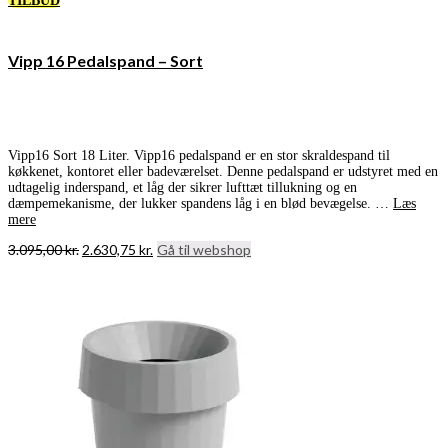
TILBUD
Vipp 16 Pedalspand – Sort
Vipp16 Sort 18 Liter. Vipp16 pedalspand er en stor skraldespand til
køkkenet, kontoret eller badeværelset. Denne pedalspand er udstyret med en
udtagelig inderspand, et låg der sikrer lufttæt tillukning og en
dæmpemekanisme, der lukker spandens låg i en blød bevægelse. …
Læs
mere
Den
Den
3.095,00
kr.
2.630,75
kr.
Gå til webshop
oprindelige
aktuelle
pris
pris
var:
er:
3.095,00 kr..
2.630,75 kr..