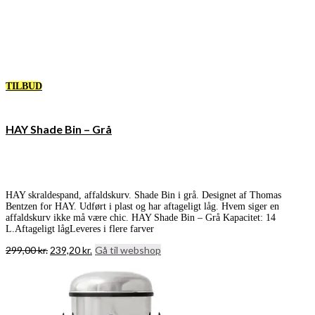
TILBUD
HAY Shade Bin – Grå
HAY skraldespand, affaldskurv. Shade Bin i grå. Designet af Thomas
Bentzen for HAY. Udført i plast og har aftageligt låg. Hvem siger en
affaldskurv ikke må være chic. HAY Shade Bin – Grå Kapacitet: 14
L.Aftageligt lågLeveres i flere farver
Den
Den
299,00
kr.
239,20
kr.
Gå til webshop
oprindelige
aktuelle
pris
pris
var:
er:
299,00 kr..
239,20 kr..