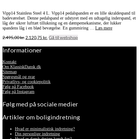
Vipp14 Stainless Steel 4 L. Vipp14 pedalspanden er en lille skraldespand til
badeværelset. Denne pedalspand er udstyret med en udtagelig inderspand, et
låg der sikrer lufttæt tillukning og en dæmpemekanisme, der lukker
spandens låg i en blød bevægelse. En gummiring …
Læs mere
Den
Den
2.495,00
kr.
2.120,75
kr.
Gå til webshop
oprindelige
aktuelle
pris
pris
Informationer
var:
er:
2.495,00 kr..
2.120,75 kr..
Kontakt
Om KlassiskDansk.dk
Sitemap
Spørgsmål og svar
Privatlivs- og cookiepolitik
Følg på Facebook
Følg på Instagram
Følg med på sociale medier
Artikler om boligindretning
Hvad er minimalistisk indretning?
Din personlige indretning
Hvad er dansk design kendt for?