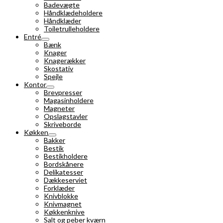
Badevægte
Håndklædeholdere
Håndklæder
Toiletrulleholdere
Entré
Bænk
Knager
Knagerækker
Skostativ
Spejle
Kontor
Brevpresser
Magasinholdere
Magneter
Opslagstavler
Skriveborde
Køkken
Bakker
Bestik
Bestikholdere
Bordskånere
Delikatesser
Dækkeserviet
Forklæder
Knivblokke
Knivmagnet
Køkkenknive
Salt og peber kværn