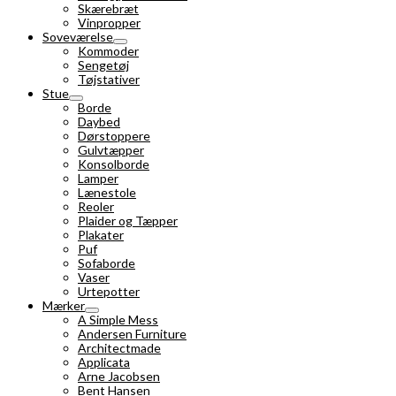
Skærebræt
Vinpropper
Soveværelse
Kommoder
Sengetøj
Tøjstativer
Stue
Borde
Daybed
Dørstoppere
Gulvtæpper
Konsolborde
Lamper
Lænestole
Reoler
Plaider og Tæpper
Plakater
Puf
Sofaborde
Vaser
Urtepotter
Mærker
A Simple Mess
Andersen Furniture
Architectmade
Applicata
Arne Jacobsen
Bent Hansen