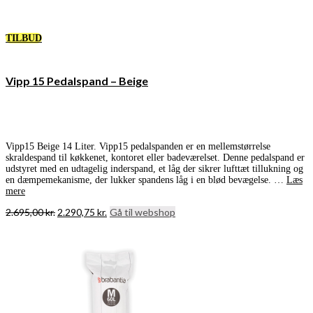
TILBUD
Vipp 15 Pedalspand – Beige
Vipp15 Beige 14 Liter. Vipp15 pedalspanden er en mellemstørrelse
skraldespand til køkkenet, kontoret eller badeværelset. Denne pedalspand er
udstyret med en udtagelig inderspand, et låg der sikrer lufttæt tillukning og
en dæmpemekanisme, der lukker spandens låg i en blød bevægelse. …
Læs
mere
Den
Den
2.695,00
kr.
2.290,75
kr.
Gå til webshop
oprindelige
aktuelle
pris
pris
var:
er:
2.695,00 kr..
2.290,75 kr..