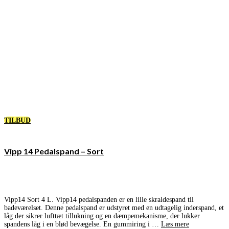
TILBUD
Vipp 14 Pedalspand – Sort
Vipp14 Sort 4 L. Vipp14 pedalspanden er en lille skraldespand til
badeværelset. Denne pedalspand er udstyret med en udtagelig inderspand, et
låg der sikrer lufttæt tillukning og en dæmpemekanisme, der lukker
spandens låg i en blød bevægelse. En gummiring i …
Læs mere