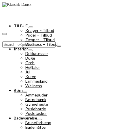
TILBUD
Knager – Tilbud
Puder – Tilbud
Tæpper – Tilbud
Search
Wellness – Tilbud
for:
Interiør
Delikatesser
Duge
Greb
Højtaler
Jul
Kurve
Lammeskind
Wellness
Børn
Ammepuder
Børnebænk
Gyngeheste
Pusleborde
Pusletasker
Badeværelse
Bruseforhæng
Bademåtter