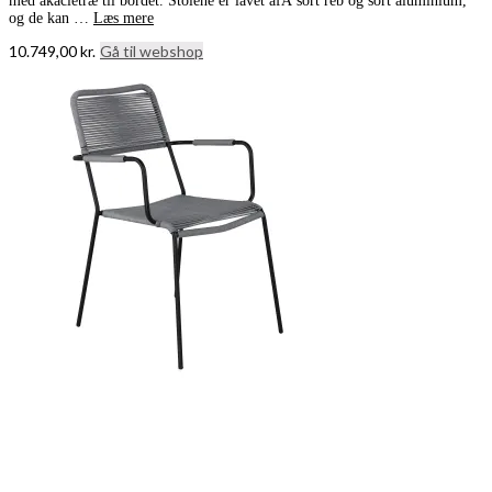
med akacietræ til bordet. Stolene er lavet afÂ sort reb og sort aluminium,
og de kan …
Læs mere
10.749,00
kr.
Gå til webshop