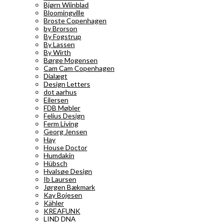
Bjørn Wiinblad
Bloomingville
Broste Copenhagen
by Brorson
By Fogstrup
By Lassen
By Wirth
Børge Mogensen
Cam Cam Copenhagen
Dialægt
Design Letters
dot aarhus
Eilersen
FDB Møbler
Felius Design
Ferm Living
Georg Jensen
Hay
House Doctor
Humdakin
Hübsch
Hvalsøe Design
Ib Laursen
Jørgen Bækmark
Kay Bojesen
Kähler
KREAFUNK
LIND DNA