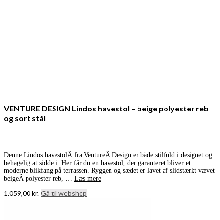
VENTURE DESIGN Lindos havestol – beige polyester reb
og sort stål
Denne Lindos havestolÂ fra VentureÂ Design er både stilfuld i designet og
behagelig at sidde i. Her får du en havestol, der garanteret bliver et
moderne blikfang på terrassen. Ryggen og sædet er lavet af slidstærkt vævet
beigeÂ polyester reb, …
Læs mere
1.059,00
kr.
Gå til webshop