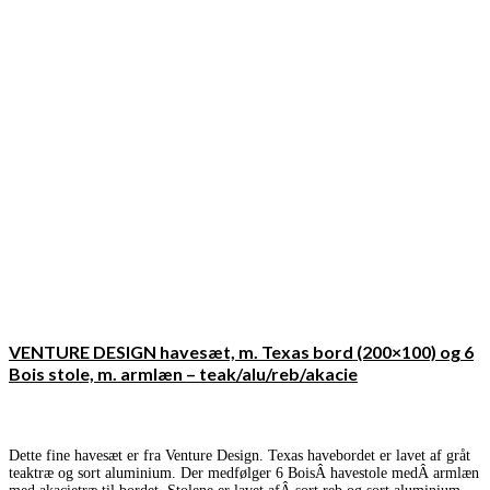
VENTURE DESIGN havesæt, m. Texas bord (200×100) og 6
Bois stole, m. armlæn – teak/alu/reb/akacie
Dette fine havesæt er fra Venture Design. Texas havebordet er lavet af gråt
teaktræ og sort aluminium. Der medfølger 6 BoisÂ havestole medÂ armlæn