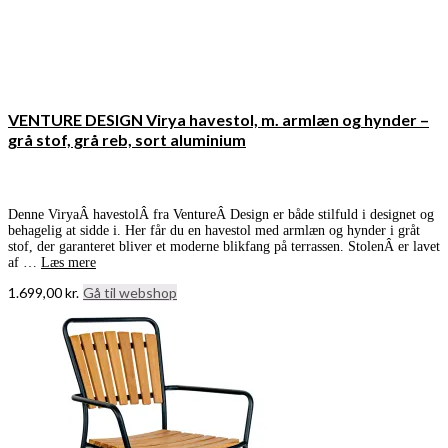
VENTURE DESIGN Virya havestol, m. armlæn og hynder –
grå stof, grå reb, sort aluminium
Denne ViryaÂ havestolÂ fra VentureÂ Design er både stilfuld i designet og
behagelig at sidde i. Her får du en havestol med armlæn og hynder i gråt
stof, der garanteret bliver et moderne blikfang på terrassen. StolenÂ er lavet
af …
Læs mere
1.699,00
kr.
Gå til webshop