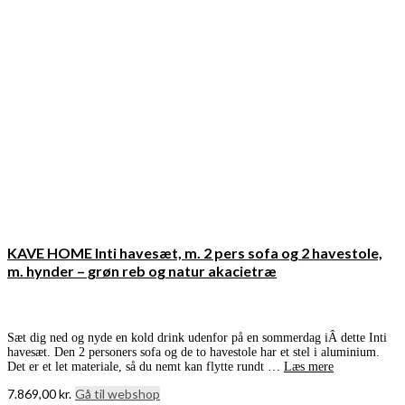
KAVE HOME Inti havesæt, m. 2 pers sofa og 2 havestole,
m. hynder – grøn reb og natur akacietræ
Sæt dig ned og nyde en kold drink udenfor på en sommerdag iÂ dette Inti
havesæt. Den 2 personers sofa og de to havestole har et stel i aluminium.
Det er et let materiale, så du nemt kan flytte rundt …
Læs mere
7.869,00
kr.
Gå til webshop