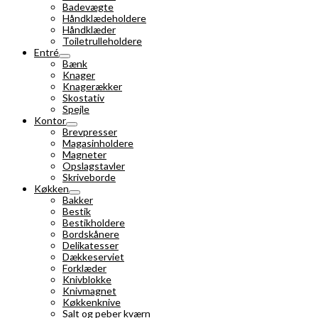
Badevægte
Håndklædeholdere
Håndklæder
Toiletrulleholdere
Entré
Bænk
Knager
Knagerækker
Skostativ
Spejle
Kontor
Brevpresser
Magasinholdere
Magneter
Opslagstavler
Skriveborde
Køkken
Bakker
Bestik
Bestikholdere
Bordskånere
Delikatesser
Dækkeserviet
Forklæder
Knivblokke
Knivmagnet
Køkkenknive
Salt og peber kværn