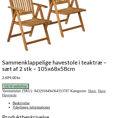
Sammenklappelige havestole i teaktræ –
sæt af 2 stk – 105x68x58cm
2.699,00
kr.
Gå til webshop
Varenummer (SKU):
8432918494364353787
Kategorier:
Have
,
Have
Havestole
Beskrivelse
Yderligere informationer
Produktbeskrivelse