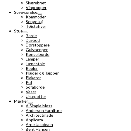
Skærebræt
Vinpropper
Soveværelse
Kommoder
Sengetøj
Tøjstativer
Stue
Borde
Daybed
Dørstoppere
Gulvtæpper
Konsolborde
Lamper
Lænestole
Reoler
Plaider og Tæpper
Plakater
Puf
Sofaborde
Vaser
Urtepotter
Mærker
A Simple Mess
Andersen Furniture
Architectmade
Applicata
Arne Jacobsen
Bent Hansen