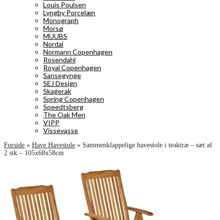
Louis Poulsen
Lyngby Porcelæn
Monograph
Morsø
MUUBS
Nordal
Normann Copenhagen
Rosendahl
Royal Copenhagen
Sansegynge
SEJ Design
Skagerak
Spring Copenhagen
Speedtsberg
The Oak Men
VIPP
Vissevasse
Forside
»
Have Havestole
»
Sammenklappelige havestole i teaktræ – sæt af
2 stk – 105x68x58cm