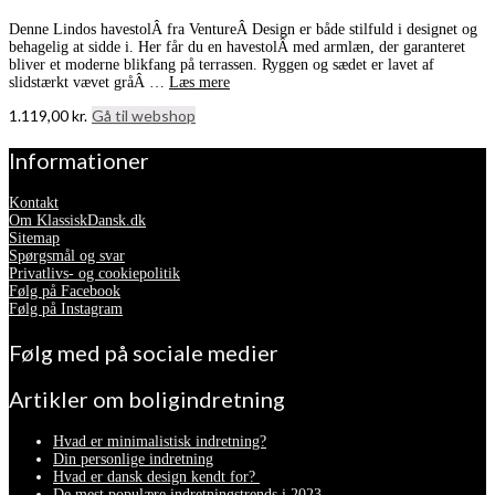
Denne Lindos havestolÂ fra VentureÂ Design er både stilfuld i designet og
behagelig at sidde i. Her får du en havestolÂ med armlæn, der garanteret
bliver et moderne blikfang på terrassen. Ryggen og sædet er lavet af
slidstærkt vævet gråÂ …
Læs mere
1.119,00
kr.
Gå til webshop
Informationer
Kontakt
Om KlassiskDansk.dk
Sitemap
Spørgsmål og svar
Privatlivs- og cookiepolitik
Følg på Facebook
Følg på Instagram
Følg med på sociale medier
Artikler om boligindretning
Hvad er minimalistisk indretning?
Din personlige indretning
Hvad er dansk design kendt for?
De mest populære indretningstrends i 2023