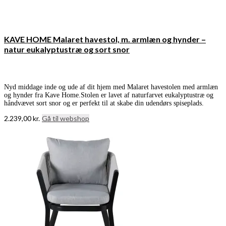
KAVE HOME Malaret havestol, m. armlæn og hynder –
natur eukalyptustræ og sort snor
Nyd middage inde og ude af dit hjem med Malaret havestolen med armlæn
og hynder fra Kave Home.Stolen er lavet af naturfarvet eukalyptustræ og
håndvævet sort snor og er perfekt til at skabe din udendørs spiseplads.
2.239,00
kr.
Gå til webshop